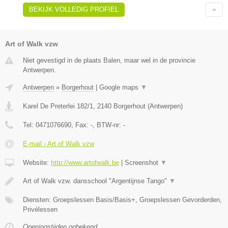
BEKIJK VOLLEDIG PROFIEL
Art of Walk vzw
Niet gevestigd in de plaats Balen, maar wel in de provincie
Antwerpen.
Antwerpen
»
Borgerhout
|
Google maps
▼
Karel De Preterlei 182/1
,
2140
Borgerhout
(
Antwerpen
)
Tel:
0471076690
, Fax:
-
, BTW-nr:
-
E-mail › Art of Walk vzw
Website:
http://www.artofwalk.be
|
Screenshot
▼
Art of Walk vzw. dansschool "Argentijnse Tango"
▼
Diensten: Groepslessen Basis/Basis+, Groepslessen Gevorderden,
Privélessen
Openingstijden onbekend