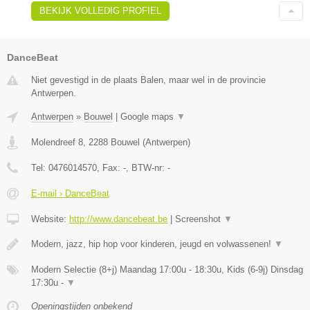
BEKIJK VOLLEDIG PROFIEL
DanceBeat
Niet gevestigd in de plaats Balen, maar wel in de provincie
Antwerpen.
Antwerpen
»
Bouwel
|
Google maps
▼
Molendreef 8
,
2288
Bouwel
(
Antwerpen
)
Tel:
0476014570
, Fax:
-
, BTW-nr:
-
E-mail › DanceBeat
Website:
http://www.dancebeat.be
|
Screenshot
▼
Modern, jazz, hip hop voor kinderen, jeugd en volwassenen!
▼
Modern Selectie (8+j) Maandag 17:00u - 18:30u, Kids (6-9j) Dinsdag
17:30u -
▼
Openingstijden onbekend