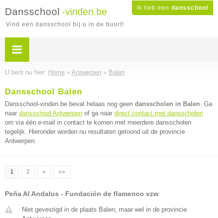
Ik heb een
dansschool
Dansschool
-vinden.be
Vind een dansschool bij u in de buurt!
U bent nu hier:
Home
»
Antwerpen
»
Balen
Dansschool Balen
Dansschool-vinden.be bevat helaas nog geen
dansscholen in Balen
. Ga
naar
dansschool Antwerpen
of ga naar
direct contact met dansscholen
om via één e-mail in contact te komen met meerdere dansscholen
tegelijk. Hieronder worden nu resultaten getoond uit de provincie
Antwerpen.
1
2
»
»»
Peña Al Andalus - Fundación de flamenco vzw
Niet gevestigd in de plaats Balen, maar wel in de provincie