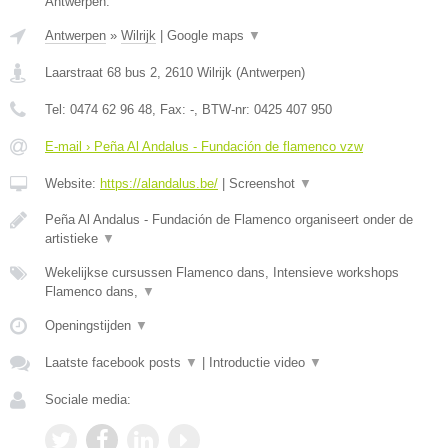
Antwerpen.
Antwerpen
»
Wilrijk
|
Google maps
▼
Laarstraat 68 bus 2
,
2610
Wilrijk
(
Antwerpen
)
Tel:
0474 62 96 48
, Fax:
-
, BTW-nr:
0425 407 950
E-mail › Peña Al Andalus - Fundación de flamenco vzw
Website:
https://alandalus.be/
|
Screenshot
▼
Peña Al Andalus - Fundación de Flamenco organiseert onder de
artistieke
▼
Wekelijkse cursussen Flamenco dans, Intensieve workshops
Flamenco dans,
▼
Openingstijden
▼
Laatste facebook posts
▼
|
Introductie video
▼
Sociale media: