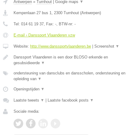
Antwerpen
»
Turnhout
|
Google maps
▼
Kempenlaan 27 bus 1
,
2300
Turnhout
(
Antwerpen
)
Tel:
014 61 19 37
, Fax:
-
, BTW-nr:
-
E-mail › Danssport Vlaanderen vzw
Website:
http://www.danssportvlaanderen.be
|
Screenshot
▼
Danssport Vlaanderen is een door BLOSO erkende en
gesubsidieerde
▼
ondersteuning van dansclubs en dansscholen, ondersteuning en
opleiding van
▼
Openingstijden
▼
Laatste tweets
▼
|
Laatste facebook posts
▼
Sociale media: