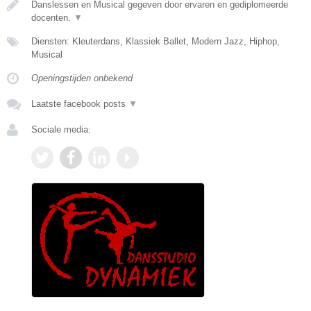
Danslessen en Musical gegeven door ervaren en gediplomeerde
docenten.
▼
Diensten: Kleuterdans, Klassiek Ballet, Modern Jazz, Hiphop,
Musical
Openingstijden onbekend
Laatste facebook posts
▼
Sociale media: