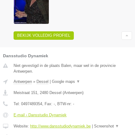
BEKIJK VOLLEDIG PROFIEL
Dansstudio Dynamiek
Niet gevestigd in de plaats Balen, maar wel in de provincie
Antwerpen.
Antwerpen
»
Dessel
|
Google maps
▼
Meistraat 151
,
2480
Dessel
(
Antwerpen
)
Tel:
0497489354
, Fax:
-
, BTW-nr:
-
E-mail › Dansstudio Dynamiek
Website:
http://www.dansstudiodynamiek.be
|
Screenshot
▼