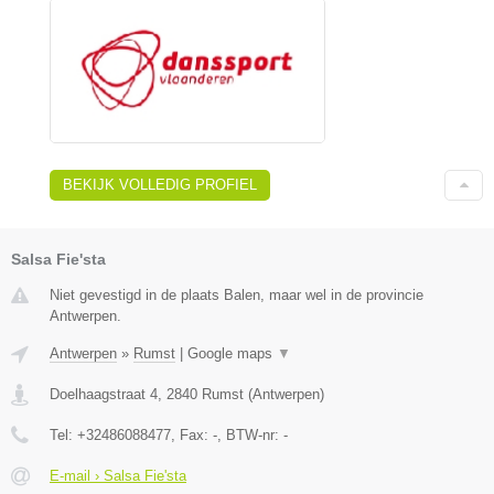
BEKIJK VOLLEDIG PROFIEL
Salsa Fie'sta
Niet gevestigd in de plaats Balen, maar wel in de provincie
Antwerpen.
Antwerpen
»
Rumst
|
Google maps
▼
Doelhaagstraat 4
,
2840
Rumst
(
Antwerpen
)
Tel:
+32486088477
, Fax:
-
, BTW-nr:
-
E-mail › Salsa Fie'sta