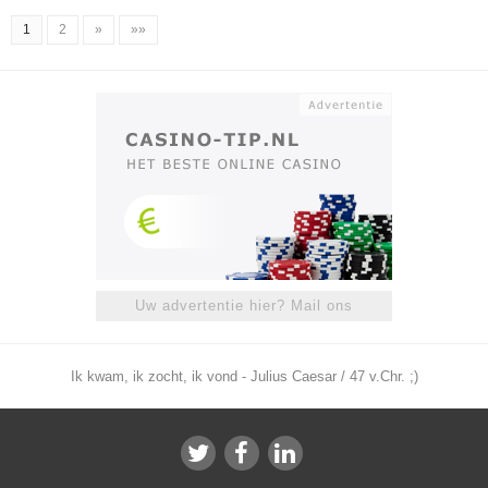
1
2
»
»»
Uw advertentie hier? Mail ons
Ik kwam, ik zocht, ik vond - Julius Caesar / 47 v.Chr. ;)