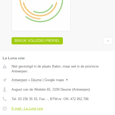
BEKIJK VOLLEDIG PROFIEL
La Luna vzw
Niet gevestigd in de plaats Balen, maar wel in de provincie
Antwerpen.
Antwerpen
»
Deurne
|
Google maps
▼
August van de Wielelei 65
,
2100
Deurne
(
Antwerpen
)
Tel:
03 236 35 33
, Fax:
-
, BTW-nr:
ON: 472.952.796
E-mail › La Luna vzw