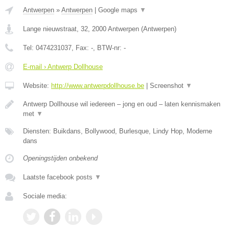
Antwerpen
»
Antwerpen
|
Google maps
▼
Lange nieuwstraat, 32
,
2000
Antwerpen
(
Antwerpen
)
Tel:
0474231037
, Fax:
-
, BTW-nr:
-
E-mail › Antwerp Dollhouse
Website:
http://www.antwerpdollhouse.be
|
Screenshot
▼
Antwerp Dollhouse wil iedereen – jong en oud – laten kennismaken
met
▼
Diensten: Buikdans, Bollywood, Burlesque, Lindy Hop, Moderne
dans
Openingstijden onbekend
Laatste facebook posts
▼
Sociale media: