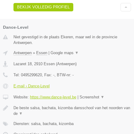
BEKIJK VOLLEDIG PROFIEL
Dance-Level
Niet gevestigd in de plaats Ekeren, maar wel in de provincie
Antwerpen.
Antwerpen
»
Essen
|
Google maps
▼
Lazaret 18
,
2910
Essen
(
Antwerpen
)
Tel:
0495299620
, Fax:
-
, BTW-nr:
-
E-mail › Dance-Level
Website:
https://www.dance-level.be
|
Screenshot
▼
De beste salsa, bachata, kizomba dansschool van het noorden van
de
▼
Diensten: salsa, bachata, kizomba