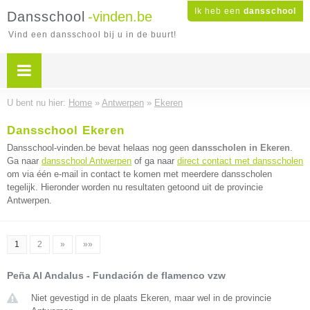
Ik heb een
dansschool
Dansschool
-vinden.be
Vind een dansschool bij u in de buurt!
U bent nu hier:
Home
»
Antwerpen
»
Ekeren
Dansschool Ekeren
Dansschool-vinden.be bevat helaas nog geen
dansscholen in Ekeren
.
Ga naar
dansschool Antwerpen
of ga naar
direct contact met dansscholen
om via één e-mail in contact te komen met meerdere dansscholen
tegelijk. Hieronder worden nu resultaten getoond uit de provincie
Antwerpen.
1
2
»
»»
Peña Al Andalus - Fundación de flamenco vzw
Niet gevestigd in de plaats Ekeren, maar wel in de provincie