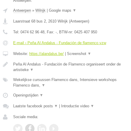
Antwerpen.
Antwerpen
»
Wilrijk
|
Google maps
▼
Laarstraat 68 bus 2
,
2610
Wilrijk
(
Antwerpen
)
Tel:
0474 62 96 48
, Fax:
-
, BTW-nr:
0425 407 950
E-mail › Peña Al Andalus - Fundación de flamenco vzw
Website:
https://alandalus.be/
|
Screenshot
▼
Peña Al Andalus - Fundación de Flamenco organiseert onder de
artistieke
▼
Wekelijkse cursussen Flamenco dans, Intensieve workshops
Flamenco dans,
▼
Openingstijden
▼
Laatste facebook posts
▼
|
Introductie video
▼
Sociale media: