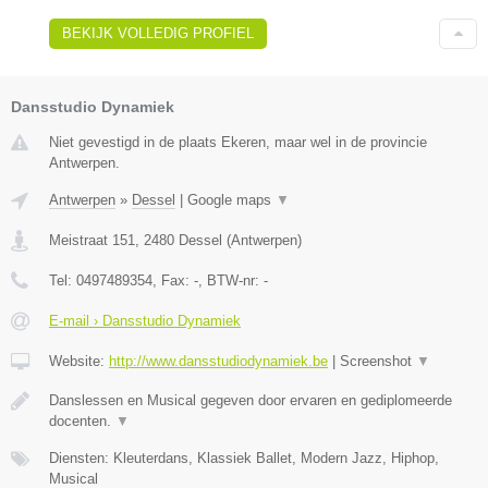
BEKIJK VOLLEDIG PROFIEL
Dansstudio Dynamiek
Niet gevestigd in de plaats Ekeren, maar wel in de provincie
Antwerpen.
Antwerpen
»
Dessel
|
Google maps
▼
Meistraat 151
,
2480
Dessel
(
Antwerpen
)
Tel:
0497489354
, Fax:
-
, BTW-nr:
-
E-mail › Dansstudio Dynamiek
Website:
http://www.dansstudiodynamiek.be
|
Screenshot
▼
Danslessen en Musical gegeven door ervaren en gediplomeerde
docenten.
▼
Diensten: Kleuterdans, Klassiek Ballet, Modern Jazz, Hiphop,
Musical