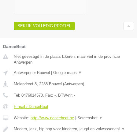
BEKIJK VOLLEDIG PROFIEL
DanceBeat
Niet gevestigd in de plaats Ekeren, maar wel in de provincie
Antwerpen.
Antwerpen
»
Bouwel
|
Google maps
▼
Molendreef 8
,
2288
Bouwel
(
Antwerpen
)
Tel:
0476014570
, Fax:
-
, BTW-nr:
-
E-mail › DanceBeat
Website:
http://www.dancebeat.be
|
Screenshot
▼
Modern, jazz, hip hop voor kinderen, jeugd en volwassenen!
▼