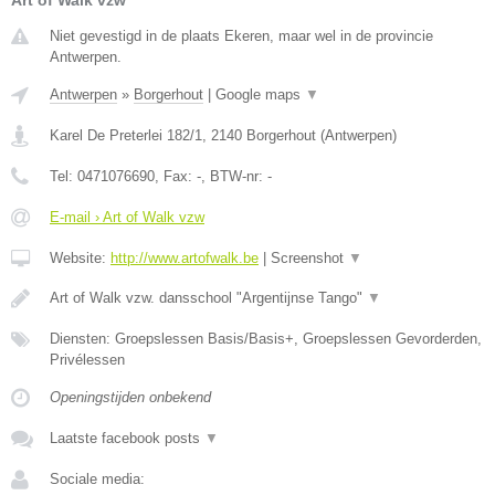
Niet gevestigd in de plaats Ekeren, maar wel in de provincie
Antwerpen.
Antwerpen
»
Borgerhout
|
Google maps
▼
Karel De Preterlei 182/1
,
2140
Borgerhout
(
Antwerpen
)
Tel:
0471076690
, Fax:
-
, BTW-nr:
-
E-mail › Art of Walk vzw
Website:
http://www.artofwalk.be
|
Screenshot
▼
Art of Walk vzw. dansschool "Argentijnse Tango"
▼
Diensten: Groepslessen Basis/Basis+, Groepslessen Gevorderden,
Privélessen
Openingstijden onbekend
Laatste facebook posts
▼
Sociale media: