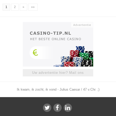
1
2
»
»»
Uw advertentie hier? Mail ons
Ik kwam, ik zocht, ik vond - Julius Caesar / 47 v.Chr. ;)