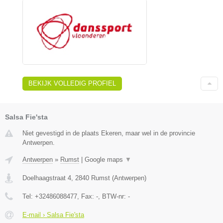
BEKIJK VOLLEDIG PROFIEL
Salsa Fie'sta
Niet gevestigd in de plaats Ekeren, maar wel in de provincie
Antwerpen.
Antwerpen
»
Rumst
|
Google maps
▼
Doelhaagstraat 4
,
2840
Rumst
(
Antwerpen
)
Tel:
+32486088477
, Fax:
-
, BTW-nr:
-
E-mail › Salsa Fie'sta