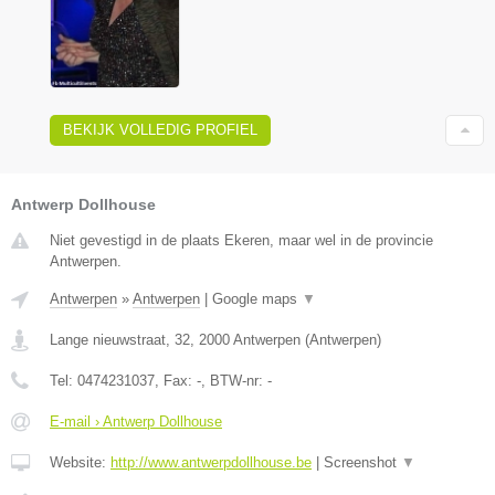
BEKIJK VOLLEDIG PROFIEL
Antwerp Dollhouse
Niet gevestigd in de plaats Ekeren, maar wel in de provincie
Antwerpen.
Antwerpen
»
Antwerpen
|
Google maps
▼
Lange nieuwstraat, 32
,
2000
Antwerpen
(
Antwerpen
)
Tel:
0474231037
, Fax:
-
, BTW-nr:
-
E-mail › Antwerp Dollhouse
Website:
http://www.antwerpdollhouse.be
|
Screenshot
▼