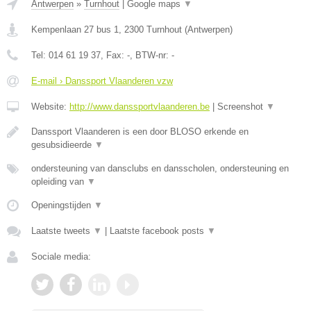
Antwerpen
»
Turnhout
|
Google maps
▼
Kempenlaan 27 bus 1
,
2300
Turnhout
(
Antwerpen
)
Tel:
014 61 19 37
, Fax:
-
, BTW-nr:
-
E-mail › Danssport Vlaanderen vzw
Website:
http://www.danssportvlaanderen.be
|
Screenshot
▼
Danssport Vlaanderen is een door BLOSO erkende en
gesubsidieerde
▼
ondersteuning van dansclubs en dansscholen, ondersteuning en
opleiding van
▼
Openingstijden
▼
Laatste tweets
▼
|
Laatste facebook posts
▼
Sociale media: