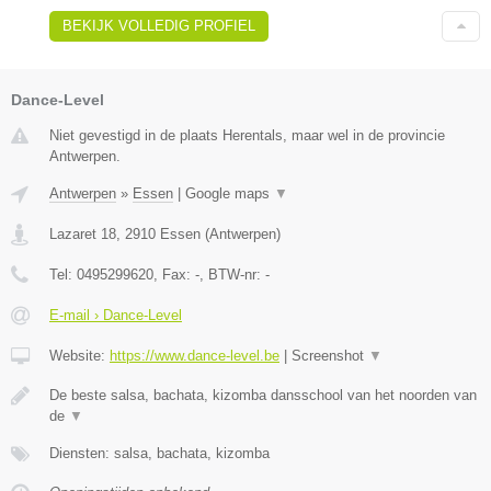
BEKIJK VOLLEDIG PROFIEL
Dance-Level
Niet gevestigd in de plaats Herentals, maar wel in de provincie
Antwerpen.
Antwerpen
»
Essen
|
Google maps
▼
Lazaret 18
,
2910
Essen
(
Antwerpen
)
Tel:
0495299620
, Fax:
-
, BTW-nr:
-
E-mail › Dance-Level
Website:
https://www.dance-level.be
|
Screenshot
▼
De beste salsa, bachata, kizomba dansschool van het noorden van
de
▼
Diensten: salsa, bachata, kizomba