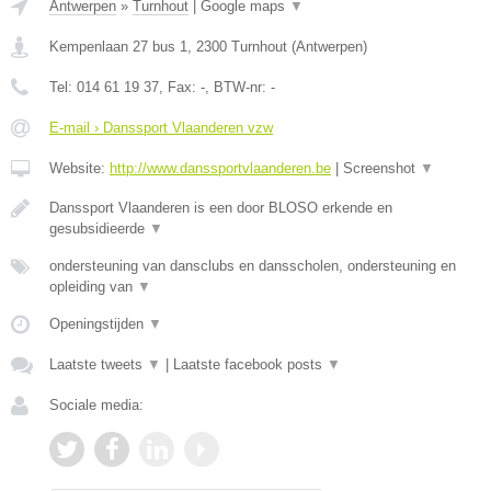
Antwerpen
»
Turnhout
|
Google maps
▼
Kempenlaan 27 bus 1
,
2300
Turnhout
(
Antwerpen
)
Tel:
014 61 19 37
, Fax:
-
, BTW-nr:
-
E-mail › Danssport Vlaanderen vzw
Website:
http://www.danssportvlaanderen.be
|
Screenshot
▼
Danssport Vlaanderen is een door BLOSO erkende en
gesubsidieerde
▼
ondersteuning van dansclubs en dansscholen, ondersteuning en
opleiding van
▼
Openingstijden
▼
Laatste tweets
▼
|
Laatste facebook posts
▼
Sociale media: