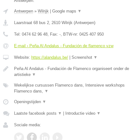
Antwerpen.
Antwerpen
»
Wilrijk
|
Google maps
▼
Laarstraat 68 bus 2
,
2610
Wilrijk
(
Antwerpen
)
Tel:
0474 62 96 48
, Fax:
-
, BTW-nr:
0425 407 950
E-mail › Peña Al Andalus - Fundación de flamenco vzw
Website:
https://alandalus.be/
|
Screenshot
▼
Peña Al Andalus - Fundación de Flamenco organiseert onder de
artistieke
▼
Wekelijkse cursussen Flamenco dans, Intensieve workshops
Flamenco dans,
▼
Openingstijden
▼
Laatste facebook posts
▼
|
Introductie video
▼
Sociale media: