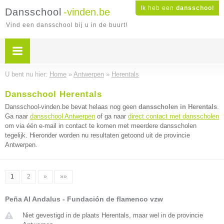
Ik heb een
dansschool
Dansschool
-vinden.be
Vind een dansschool bij u in de buurt!
U bent nu hier:
Home
»
Antwerpen
»
Herentals
Dansschool Herentals
Dansschool-vinden.be bevat helaas nog geen
dansscholen in Herentals
.
Ga naar
dansschool Antwerpen
of ga naar
direct contact met dansscholen
om via één e-mail in contact te komen met meerdere dansscholen
tegelijk. Hieronder worden nu resultaten getoond uit de provincie
Antwerpen.
1
2
»
»»
Peña Al Andalus - Fundación de flamenco vzw
Niet gevestigd in de plaats Herentals, maar wel in de provincie