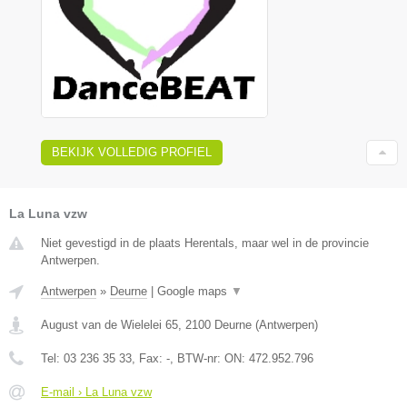
BEKIJK VOLLEDIG PROFIEL
La Luna vzw
Niet gevestigd in de plaats Herentals, maar wel in de provincie
Antwerpen.
Antwerpen
»
Deurne
|
Google maps
▼
August van de Wielelei 65
,
2100
Deurne
(
Antwerpen
)
Tel:
03 236 35 33
, Fax:
-
, BTW-nr:
ON: 472.952.796
E-mail › La Luna vzw