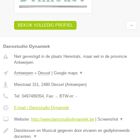
BEKIJK VOLLEDIG PROFIEL
Dansstudio Dynamiek
Niet gevestigd in de plaats Herentals, maar wel in de provincie
Antwerpen.
Antwerpen
»
Dessel
|
Google maps
▼
Meistraat 151
,
2480
Dessel
(
Antwerpen
)
Tel:
0497489354
, Fax:
-
, BTW-nr:
-
E-mail › Dansstudio Dynamiek
Website:
http://www.dansstudiodynamiek.be
|
Screenshot
▼
Danslessen en Musical gegeven door ervaren en gediplomeerde
docenten.
▼