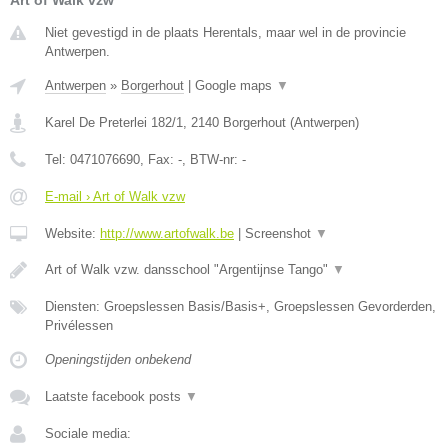
Niet gevestigd in de plaats Herentals, maar wel in de provincie
Antwerpen.
Antwerpen
»
Borgerhout
|
Google maps
▼
Karel De Preterlei 182/1
,
2140
Borgerhout
(
Antwerpen
)
Tel:
0471076690
, Fax:
-
, BTW-nr:
-
E-mail › Art of Walk vzw
Website:
http://www.artofwalk.be
|
Screenshot
▼
Art of Walk vzw. dansschool "Argentijnse Tango"
▼
Diensten: Groepslessen Basis/Basis+, Groepslessen Gevorderden,
Privélessen
Openingstijden onbekend
Laatste facebook posts
▼
Sociale media: