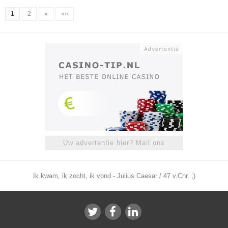
1
2
»
»»
Uw advertentie hier? Mail ons
Ik kwam, ik zocht, ik vond - Julius Caesar / 47 v.Chr. ;)