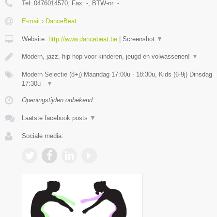
Tel:
0476014570
, Fax:
-
, BTW-nr:
-
E-mail › DanceBeat
Website:
http://www.dancebeat.be
|
Screenshot
▼
Modern, jazz, hip hop voor kinderen, jeugd en volwassenen!
▼
Modern Selectie (8+j) Maandag 17:00u - 18:30u, Kids (6-9j) Dinsdag
17:30u -
▼
Openingstijden onbekend
Laatste facebook posts
▼
Sociale media: