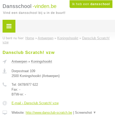
Ik heb een
dansschool
Dansschool
-vinden.be
Vind een dansschool bij u in de buurt!
U bent nu hier:
Home
»
Antwerpen
»
Koningshooikt
»
Dansclub Scratch!
vzw
Dansclub Scratch! vzw
Antwerpen
»
Koningshooikt
Dorpsstraat 109
2500
Koningshooikt
(
Antwerpen
)
Tel:
0478/977 622
Fax:
-
BTW-nr:
-
E-mail › Dansclub Scratch! vzw
Website:
http://www.dansclub-scratch.be
|
Screenshot
▼