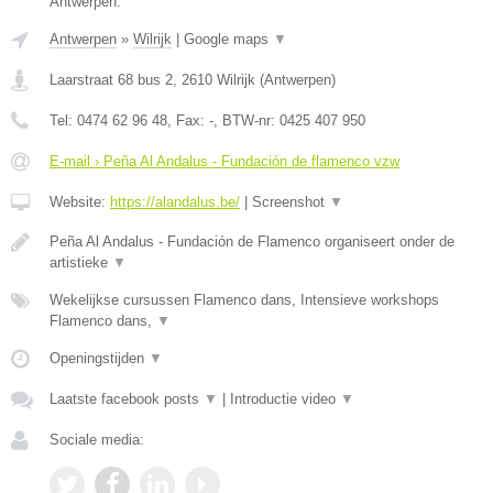
Antwerpen.
Antwerpen
»
Wilrijk
|
Google maps
▼
Laarstraat 68 bus 2
,
2610
Wilrijk
(
Antwerpen
)
Tel:
0474 62 96 48
, Fax:
-
, BTW-nr:
0425 407 950
E-mail › Peña Al Andalus - Fundación de flamenco vzw
Website:
https://alandalus.be/
|
Screenshot
▼
Peña Al Andalus - Fundación de Flamenco organiseert onder de
artistieke
▼
Wekelijkse cursussen Flamenco dans, Intensieve workshops
Flamenco dans,
▼
Openingstijden
▼
Laatste facebook posts
▼
|
Introductie video
▼
Sociale media: