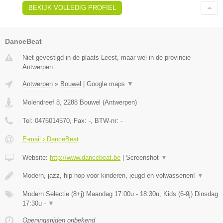
BEKIJK VOLLEDIG PROFIEL
DanceBeat
Niet gevestigd in de plaats Leest, maar wel in de provincie
Antwerpen.
Antwerpen
»
Bouwel
|
Google maps
▼
Molendreef 8
,
2288
Bouwel
(
Antwerpen
)
Tel:
0476014570
, Fax:
-
, BTW-nr:
-
E-mail › DanceBeat
Website:
http://www.dancebeat.be
|
Screenshot
▼
Modern, jazz, hip hop voor kinderen, jeugd en volwassenen!
▼
Modern Selectie (8+j) Maandag 17:00u - 18:30u, Kids (6-9j) Dinsdag
17:30u -
▼
Openingstijden onbekend