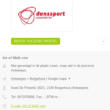
BEKIJK VOLLEDIG PROFIEL
Art of Walk vzw
Niet gevestigd in de plaats Leest, maar wel in de provincie
Antwerpen.
Antwerpen
»
Borgerhout
|
Google maps
▼
Karel De Preterlei 182/1
,
2140
Borgerhout
(
Antwerpen
)
Tel:
0471076690
, Fax:
-
, BTW-nr:
-
E-mail › Art of Walk vzw