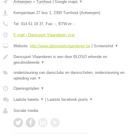
Antwerpen
»
Turnhout
|
Google maps
▼
Kempenlaan 27 bus 1
,
2300
Turnhout
(
Antwerpen
)
Tel:
014 61 19 37
, Fax:
-
, BTW-nr:
-
E-mail › Danssport Vlaanderen vzw
Website:
http://www.danssportvlaanderen.be
|
Screenshot
▼
Danssport Vlaanderen is een door BLOSO erkende en
gesubsidieerde
▼
ondersteuning van dansclubs en dansscholen, ondersteuning en
opleiding van
▼
Openingstijden
▼
Laatste tweets
▼
|
Laatste facebook posts
▼
Sociale media: