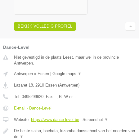
BEKIJK VOLLEDIG PROFIEL
Dance-Level
Niet gevestigd in de plaats Leest, maar wel in de provincie
Antwerpen.
Antwerpen
»
Essen
|
Google maps
▼
Lazaret 18
,
2910
Essen
(
Antwerpen
)
Tel:
0495299620
, Fax:
-
, BTW-nr:
-
E-mail › Dance-Level
Website:
https://www.dance-level.be
|
Screenshot
▼
De beste salsa, bachata, kizomba dansschool van het noorden van
de
▼