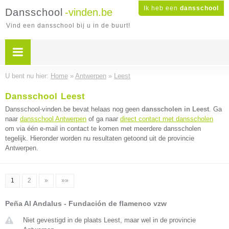
Ik heb een
dansschool
Dansschool
-vinden.be
Vind een dansschool bij u in de buurt!
U bent nu hier:
Home
»
Antwerpen
»
Leest
Dansschool Leest
Dansschool-vinden.be bevat helaas nog geen
dansscholen in Leest
. Ga
naar
dansschool Antwerpen
of ga naar
direct contact met dansscholen
om via één e-mail in contact te komen met meerdere dansscholen
tegelijk. Hieronder worden nu resultaten getoond uit de provincie
Antwerpen.
1
2
»
»»
Peña Al Andalus - Fundación de flamenco vzw
Niet gevestigd in de plaats Leest, maar wel in de provincie