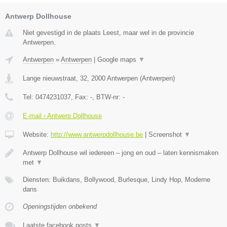
Antwerp Dollhouse
Niet gevestigd in de plaats Leest, maar wel in de provincie
Antwerpen.
Antwerpen
»
Antwerpen
|
Google maps
▼
Lange nieuwstraat, 32
,
2000
Antwerpen
(
Antwerpen
)
Tel:
0474231037
, Fax:
-
, BTW-nr:
-
E-mail › Antwerp Dollhouse
Website:
http://www.antwerpdollhouse.be
|
Screenshot
▼
Antwerp Dollhouse wil iedereen – jong en oud – laten kennismaken
met
▼
Diensten: Buikdans, Bollywood, Burlesque, Lindy Hop, Moderne
dans
Openingstijden onbekend
Laatste facebook posts
▼