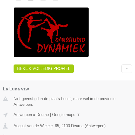
BEKIJK VOLLEDIG PROFIEL
La Luna vzw
Niet gevestigd in de plaats Leest, maar wel in de provincie
Antwerpen.
Antwerpen
»
Deurne
|
Google maps
▼
August van de Wielelei 65
,
2100
Deurne
(
Antwerpen
)