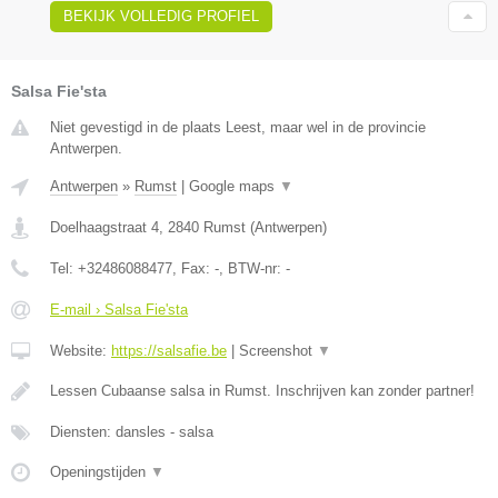
BEKIJK VOLLEDIG PROFIEL
Salsa Fie'sta
Niet gevestigd in de plaats Leest, maar wel in de provincie
Antwerpen.
Antwerpen
»
Rumst
|
Google maps
▼
Doelhaagstraat 4
,
2840
Rumst
(
Antwerpen
)
Tel:
+32486088477
, Fax:
-
, BTW-nr:
-
E-mail › Salsa Fie'sta
Website:
https://salsafie.be
|
Screenshot
▼
Lessen Cubaanse salsa in Rumst. Inschrijven kan zonder partner!
Diensten: dansles - salsa
Openingstijden
▼