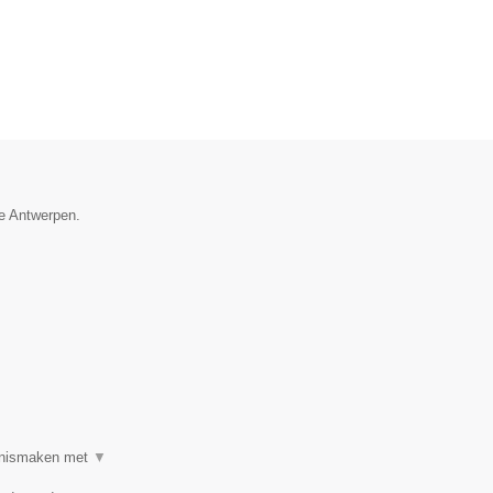
ie Antwerpen.
ennismaken met
▼