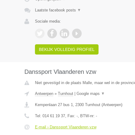
Laatste facebook posts
▼
Sociale media:
BEKIJK VOLLEDIG PROFIEL
Danssport Vlaanderen vzw
Niet gevestigd in de plaats Malle, maar wel in de provinc
Antwerpen
»
Turnhout
|
Google maps
▼
Kempenlaan 27 bus 1
,
2300
Turnhout
(
Antwerpen
)
Tel:
014 61 19 37
, Fax:
-
, BTW-nr:
-
E-mail › Danssport Vlaanderen vzw