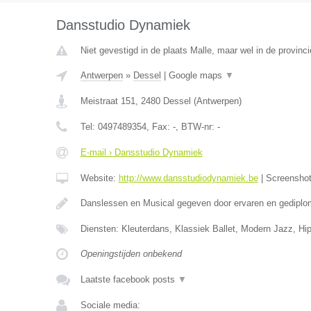
Dansstudio Dynamiek
Niet gevestigd in de plaats Malle, maar wel in de provinc
Antwerpen
»
Dessel
|
Google maps
▼
Meistraat 151
,
2480
Dessel
(
Antwerpen
)
Tel:
0497489354
, Fax:
-
, BTW-nr:
-
E-mail › Dansstudio Dynamiek
Website:
http://www.dansstudiodynamiek.be
|
Screensho
Danslessen en Musical gegeven door ervaren en gedipl
Diensten: Kleuterdans, Klassiek Ballet, Modern Jazz, Hi
Openingstijden onbekend
Laatste facebook posts
▼
Sociale media: