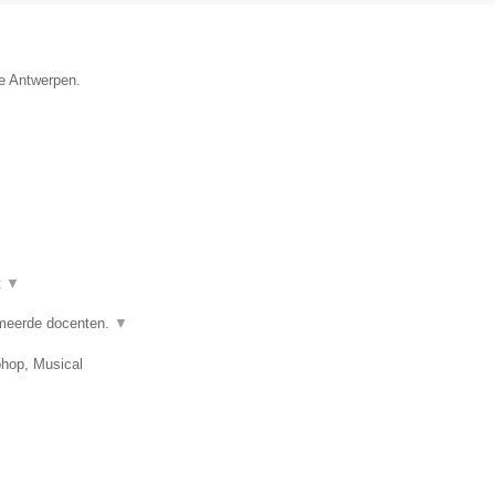
ie Antwerpen.
t
▼
omeerde docenten.
▼
phop, Musical