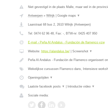
Niet gevestigd in de plaats Malle, maar wel in de provinc
Antwerpen
»
Wilrijk
|
Google maps
▼
Laarstraat 68 bus 2
,
2610
Wilrijk
(
Antwerpen
)
Tel:
0474 62 96 48
, Fax:
-
, BTW-nr:
0425 407 950
E-mail › Peña Al Andalus - Fundación de flamenco vzw
Website:
https://alandalus.be/
|
Screenshot
▼
Peña Al Andalus - Fundación de Flamenco organiseert ond
Wekelijkse cursussen Flamenco dans, Intensieve work
Openingstijden
▼
Laatste facebook posts
▼
|
Introductie video
▼
Sociale media: