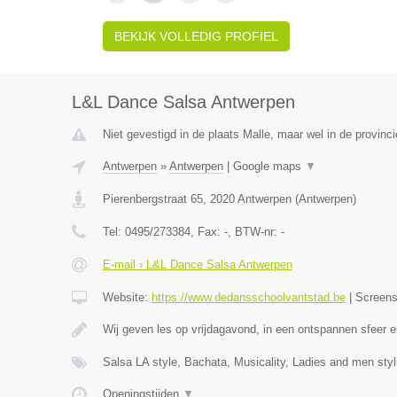
BEKIJK VOLLEDIG PROFIEL
L&L Dance Salsa Antwerpen
Niet gevestigd in de plaats Malle, maar wel in de provinc
Antwerpen
»
Antwerpen
|
Google maps
▼
Pierenbergstraat 65
,
2020
Antwerpen
(
Antwerpen
)
Tel:
0495/273384
, Fax:
-
, BTW-nr:
-
E-mail › L&L Dance Salsa Antwerpen
Website:
https://www.dedansschoolvantstad.be
|
Screen
Wij geven les op vrijdagavond, in een ontspannen sfeer
Salsa LA style, Bachata, Musicality, Ladies and men sty
Openingstijden
▼