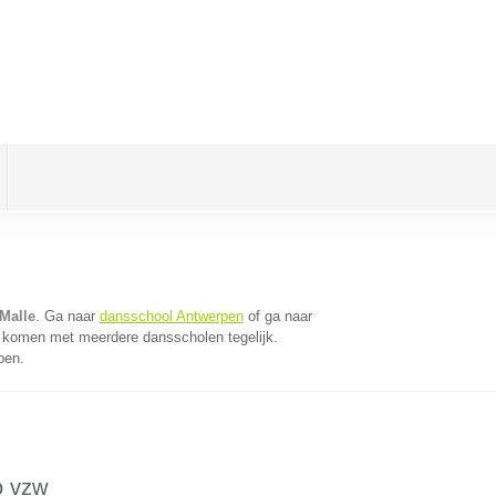
Malle
. Ga naar
dansschool Antwerpen
of ga naar
e komen met meerdere dansscholen tegelijk.
pen.
o vzw