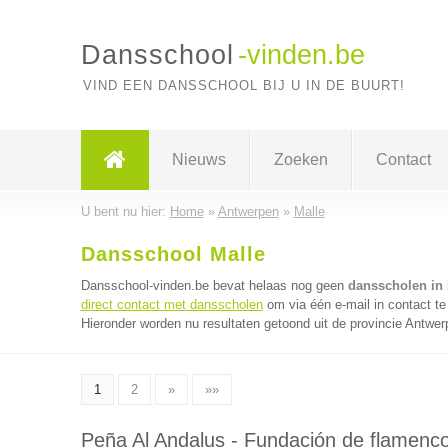
Dansschool
-vinden.be
VIND EEN DANSSCHOOL BIJ U IN DE BUURT!
Nieuws
Zoeken
Contact
U bent nu hier:
Home
»
Antwerpen
»
Malle
Dansschool Malle
Dansschool-vinden.be bevat helaas nog geen
dansscholen in 
direct contact met dansscholen
om via één e-mail in contact t
Hieronder worden nu resultaten getoond uit de provincie Antwer
1
2
»
»»
Peña Al Andalus - Fundación de flamenc