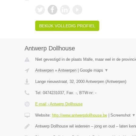
BEKIJK VOLLEDIG PROFIEL
Antwerp Dollhouse
Niet gevestigd in de plaats Malle, maar wel in de provinc
Antwerpen
»
Antwerpen
|
Google maps
▼
Lange nieuwstraat, 32
,
2000
Antwerpen
(
Antwerpen
)
Tel:
0474231037
, Fax:
-
, BTW-nr:
-
E-mail › Antwerp Dollhouse
Website:
http://www.antwerpdollhouse.be
|
Screenshot
▼
Antwerp Dollhouse wil iedereen – jong en oud – laten k