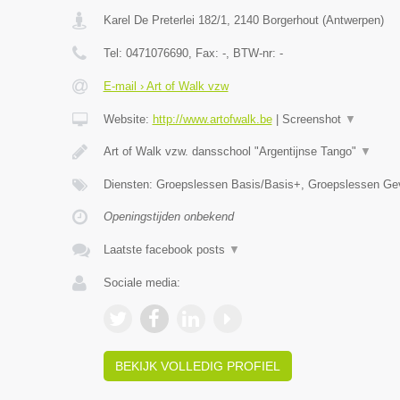
Karel De Preterlei 182/1
,
2140
Borgerhout
(
Antwerpen
)
Tel:
0471076690
, Fax:
-
, BTW-nr:
-
E-mail › Art of Walk vzw
Website:
http://www.artofwalk.be
|
Screenshot
▼
Art of Walk vzw. dansschool "Argentijnse Tango"
▼
Diensten: Groepslessen Basis/Basis+, Groepslessen Gev
Openingstijden onbekend
Laatste facebook posts
▼
Sociale media:
BEKIJK VOLLEDIG PROFIEL