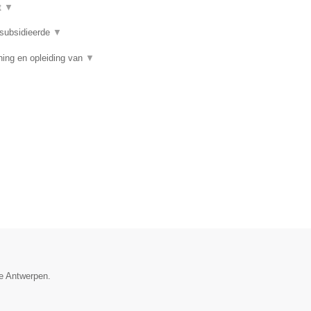
t
▼
subsidieerde
▼
ing en opleiding van
▼
ie Antwerpen.