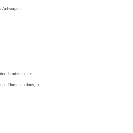
ie Antwerpen.
er de artistieke
▼
shops Flamenco dans,
▼