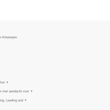
ie Antwerpen.
shot
▼
 en met aandacht voor
▼
ling, Leading and
▼