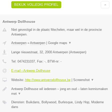
BEKIJK VOLLEDIG PROFIEL
Antwerp Dollhouse
Niet gevestigd in de plaats Mechelen, maar wel in de provincie
Antwerpen.
Antwerpen
»
Antwerpen
|
Google maps
▼
Lange nieuwstraat, 32
,
2000
Antwerpen
(
Antwerpen
)
Tel:
0474231037
, Fax:
-
, BTW-nr:
-
E-mail › Antwerp Dollhouse
Website:
http://www.antwerpdollhouse.be
|
Screenshot
▼
Antwerp Dollhouse wil iedereen – jong en oud – laten kennismaken
met
▼
Diensten: Buikdans, Bollywood, Burlesque, Lindy Hop, Moderne
dans