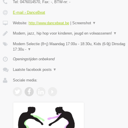
Tel:
0476014570
, Fax:
-
, BTW-nr:
-
E-mail › DanceBeat
Website:
http://www.dancebeat.be
|
Screenshot
▼
Modern, jazz, hip hop voor kinderen, jeugd en volwassenen!
▼
Modern Selectie (8+j) Maandag 17:00u - 18:30u, Kids (6-9j) Dinsdag
17:30u -
▼
Openingstijden onbekend
Laatste facebook posts
▼
Sociale media: