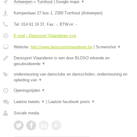
Antwerpen
»
Turnhout
|
Google maps
▼
Kempenlaan 27 bus 1
,
2300
Turnhout
(
Antwerpen
)
Tel:
014 61 19 37
, Fax:
-
, BTW-nr:
-
E-mail › Danssport Vlaanderen vzw
Website:
http://www.danssportvlaanderen.be
|
Screenshot
▼
Danssport Vlaanderen is een door BLOSO erkende en
gesubsidieerde
▼
ondersteuning van dansclubs en dansscholen, ondersteuning en
opleiding van
▼
Openingstijden
▼
Laatste tweets
▼
|
Laatste facebook posts
▼
Sociale media: