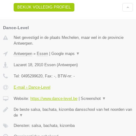
BEKIJK VOLLEDIG PROFIEL
Dance-Level
Niet gevestigd in de plaats Mechelen, maar wel in de provincie
Antwerpen.
Antwerpen
»
Essen
|
Google maps
▼
Lazaret 18
,
2910
Essen
(
Antwerpen
)
Tel:
0495299620
, Fax:
-
, BTW-nr:
-
E-mail › Dance-Level
Website:
https://www.dance-level.be
|
Screenshot
▼
De beste salsa, bachata, kizomba dansschool van het noorden van
de
▼
Diensten: salsa, bachata, kizomba