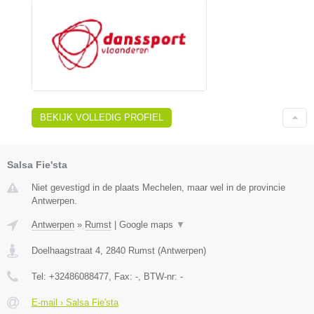
BEKIJK VOLLEDIG PROFIEL
Salsa Fie'sta
Niet gevestigd in de plaats Mechelen, maar wel in de provincie
Antwerpen.
Antwerpen
»
Rumst
|
Google maps
▼
Doelhaagstraat 4
,
2840
Rumst
(
Antwerpen
)
Tel:
+32486088477
, Fax:
-
, BTW-nr:
-
E-mail › Salsa Fie'sta