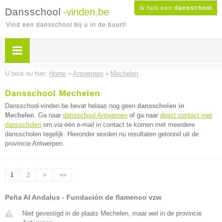
Ik heb een
dansschool
Dansschool
-vinden.be
Vind een dansschool bij u in de buurt!
U bent nu hier:
Home
»
Antwerpen
»
Mechelen
Dansschool Mechelen
Dansschool-vinden.be bevat helaas nog geen
dansscholen in
Mechelen
. Ga naar
dansschool Antwerpen
of ga naar
direct contact met
dansscholen
om via één e-mail in contact te komen met meerdere
dansscholen tegelijk. Hieronder worden nu resultaten getoond uit de
provincie Antwerpen.
1
2
»
»»
Peña Al Andalus - Fundación de flamenco vzw
Niet gevestigd in de plaats Mechelen, maar wel in de provincie