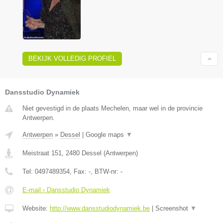
BEKIJK VOLLEDIG PROFIEL
Dansstudio Dynamiek
Niet gevestigd in de plaats Mechelen, maar wel in de provincie
Antwerpen.
Antwerpen
»
Dessel
|
Google maps
▼
Meistraat 151
,
2480
Dessel
(
Antwerpen
)
Tel:
0497489354
, Fax:
-
, BTW-nr:
-
E-mail › Dansstudio Dynamiek
Website:
http://www.dansstudiodynamiek.be
|
Screenshot
▼