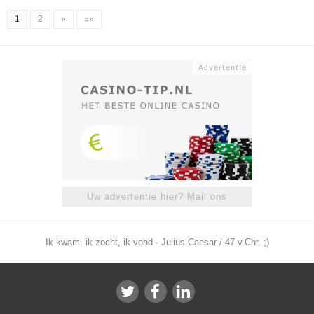
1
2
»
»»
Uw advertentie hier? Mail ons
Ik kwam, ik zocht, ik vond - Julius Caesar / 47 v.Chr. ;)