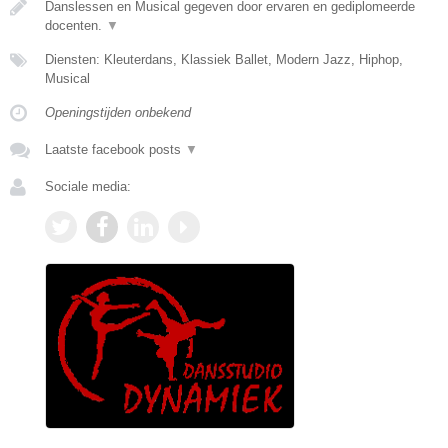
Danslessen en Musical gegeven door ervaren en gediplomeerde
docenten.
▼
Diensten: Kleuterdans, Klassiek Ballet, Modern Jazz, Hiphop,
Musical
Openingstijden onbekend
Laatste facebook posts
▼
Sociale media: