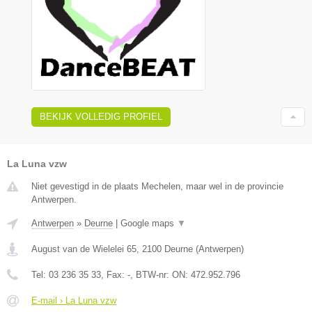
BEKIJK VOLLEDIG PROFIEL
La Luna vzw
Niet gevestigd in de plaats Mechelen, maar wel in de provincie
Antwerpen.
Antwerpen
»
Deurne
|
Google maps
▼
August van de Wielelei 65
,
2100
Deurne
(
Antwerpen
)
Tel:
03 236 35 33
, Fax:
-
, BTW-nr:
ON: 472.952.796
E-mail › La Luna vzw