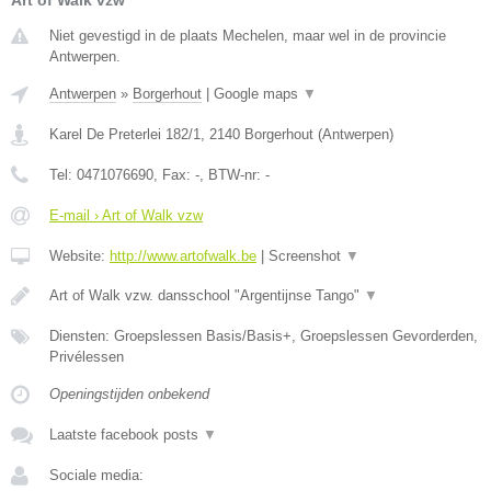
Niet gevestigd in de plaats Mechelen, maar wel in de provincie
Antwerpen.
Antwerpen
»
Borgerhout
|
Google maps
▼
Karel De Preterlei 182/1
,
2140
Borgerhout
(
Antwerpen
)
Tel:
0471076690
, Fax:
-
, BTW-nr:
-
E-mail › Art of Walk vzw
Website:
http://www.artofwalk.be
|
Screenshot
▼
Art of Walk vzw. dansschool "Argentijnse Tango"
▼
Diensten: Groepslessen Basis/Basis+, Groepslessen Gevorderden,
Privélessen
Openingstijden onbekend
Laatste facebook posts
▼
Sociale media: