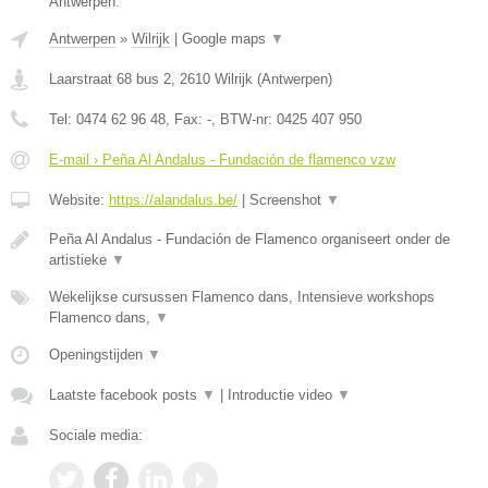
Antwerpen.
Antwerpen
»
Wilrijk
|
Google maps
▼
Laarstraat 68 bus 2
,
2610
Wilrijk
(
Antwerpen
)
Tel:
0474 62 96 48
, Fax:
-
, BTW-nr:
0425 407 950
E-mail › Peña Al Andalus - Fundación de flamenco vzw
Website:
https://alandalus.be/
|
Screenshot
▼
Peña Al Andalus - Fundación de Flamenco organiseert onder de
artistieke
▼
Wekelijkse cursussen Flamenco dans, Intensieve workshops
Flamenco dans,
▼
Openingstijden
▼
Laatste facebook posts
▼
|
Introductie video
▼
Sociale media: