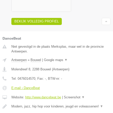
BEKIJK VOLLEDIG PROFIEL
DanceBeat
Niet gevestigd in de plaats Merksplas, maar wel in de provincie
Antwerpen.
Antwerpen
»
Bouwel
|
Google maps
▼
Molendreef 8
,
2288
Bouwel
(
Antwerpen
)
Tel:
0476014570
, Fax:
-
, BTW-nr:
-
E-mail › DanceBeat
Website:
http://www.dancebeat.be
|
Screenshot
▼
Modern, jazz, hip hop voor kinderen, jeugd en volwassenen!
▼