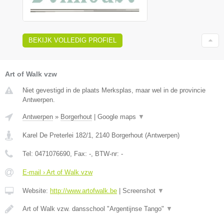
BEKIJK VOLLEDIG PROFIEL
Art of Walk vzw
Niet gevestigd in de plaats Merksplas, maar wel in de provincie
Antwerpen.
Antwerpen
»
Borgerhout
|
Google maps
▼
Karel De Preterlei 182/1
,
2140
Borgerhout
(
Antwerpen
)
Tel:
0471076690
, Fax:
-
, BTW-nr:
-
E-mail › Art of Walk vzw
Website:
http://www.artofwalk.be
|
Screenshot
▼
Art of Walk vzw. dansschool "Argentijnse Tango"
▼