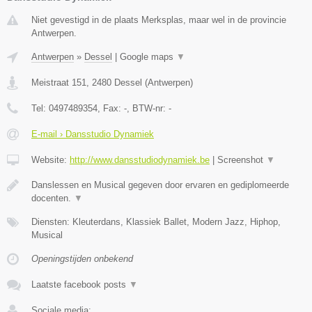
Niet gevestigd in de plaats Merksplas, maar wel in de provincie
Antwerpen.
Antwerpen
»
Dessel
|
Google maps
▼
Meistraat 151
,
2480
Dessel
(
Antwerpen
)
Tel:
0497489354
, Fax:
-
, BTW-nr:
-
E-mail › Dansstudio Dynamiek
Website:
http://www.dansstudiodynamiek.be
|
Screenshot
▼
Danslessen en Musical gegeven door ervaren en gediplomeerde
docenten.
▼
Diensten: Kleuterdans, Klassiek Ballet, Modern Jazz, Hiphop,
Musical
Openingstijden onbekend
Laatste facebook posts
▼
Sociale media: