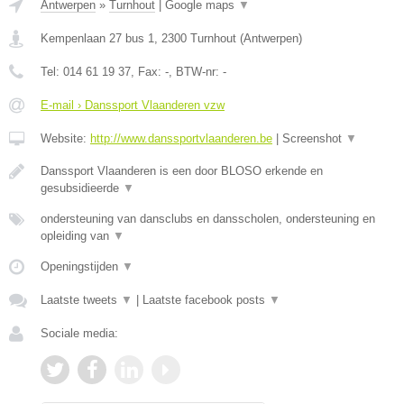
Antwerpen
»
Turnhout
|
Google maps
▼
Kempenlaan 27 bus 1
,
2300
Turnhout
(
Antwerpen
)
Tel:
014 61 19 37
, Fax:
-
, BTW-nr:
-
E-mail › Danssport Vlaanderen vzw
Website:
http://www.danssportvlaanderen.be
|
Screenshot
▼
Danssport Vlaanderen is een door BLOSO erkende en
gesubsidieerde
▼
ondersteuning van dansclubs en dansscholen, ondersteuning en
opleiding van
▼
Openingstijden
▼
Laatste tweets
▼
|
Laatste facebook posts
▼
Sociale media: