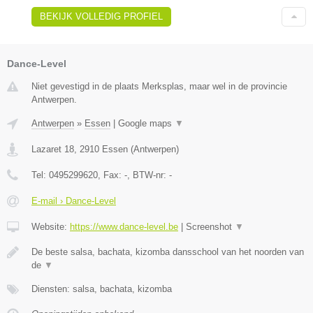
BEKIJK VOLLEDIG PROFIEL
Dance-Level
Niet gevestigd in de plaats Merksplas, maar wel in de provincie
Antwerpen.
Antwerpen
»
Essen
|
Google maps
▼
Lazaret 18
,
2910
Essen
(
Antwerpen
)
Tel:
0495299620
, Fax:
-
, BTW-nr:
-
E-mail › Dance-Level
Website:
https://www.dance-level.be
|
Screenshot
▼
De beste salsa, bachata, kizomba dansschool van het noorden van
de
▼
Diensten: salsa, bachata, kizomba