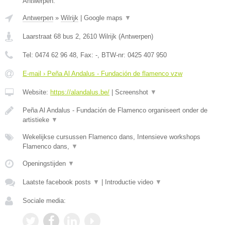
Antwerpen.
Antwerpen
»
Wilrijk
|
Google maps
▼
Laarstraat 68 bus 2
,
2610
Wilrijk
(
Antwerpen
)
Tel:
0474 62 96 48
, Fax:
-
, BTW-nr:
0425 407 950
E-mail › Peña Al Andalus - Fundación de flamenco vzw
Website:
https://alandalus.be/
|
Screenshot
▼
Peña Al Andalus - Fundación de Flamenco organiseert onder de
artistieke
▼
Wekelijkse cursussen Flamenco dans, Intensieve workshops
Flamenco dans,
▼
Openingstijden
▼
Laatste facebook posts
▼
|
Introductie video
▼
Sociale media: