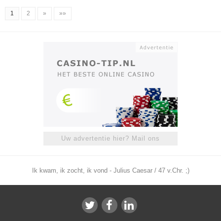
1
2
»
»»
Uw advertentie hier? Mail ons
Ik kwam, ik zocht, ik vond - Julius Caesar / 47 v.Chr. ;)