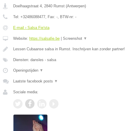
Doelhaagstraat 4
,
2840
Rumst
(
Antwerpen
)
Tel:
+32486088477
, Fax:
-
, BTW-nr:
-
E-mail › Salsa Fie'sta
Website:
https://salsafie.be
|
Screenshot
▼
Lessen Cubaanse salsa in Rumst. Inschrijven kan zonder partner!
Diensten: dansles - salsa
Openingstijden
▼
Laatste facebook posts
▼
Sociale media: