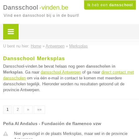
Ik heb een
dansschool
Dansschool
-vinden.be
Vind een dansschool bij u in de buurt!
U bent nu hier:
Home
»
Antwerpen
»
Merksplas
Dansschool Merksplas
Dansschool-vinden.be bevat helaas nog geen
dansscholen in
Merksplas
. Ga naar
dansschool Antwerpen
of ga naar
direct contact met
dansscholen
om via één e-mail in contact te komen met meerdere
dansscholen tegelijk. Hieronder worden nu resultaten getoond uit de
provincie Antwerpen.
1
2
»
»»
Peña Al Andalus - Fundación de flamenco vzw
Niet gevestigd in de plaats Merksplas, maar wel in de provincie