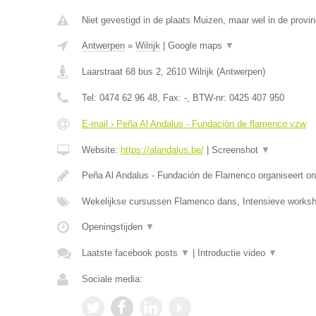
Niet gevestigd in de plaats Muizen, maar wel in de provi
Antwerpen
»
Wilrijk
|
Google maps
▼
Laarstraat 68 bus 2
,
2610
Wilrijk
(
Antwerpen
)
Tel:
0474 62 96 48
, Fax:
-
, BTW-nr:
0425 407 950
E-mail › Peña Al Andalus - Fundación de flamenco vzw
Website:
https://alandalus.be/
|
Screenshot
▼
Peña Al Andalus - Fundación de Flamenco organiseert ond
Wekelijkse cursussen Flamenco dans, Intensieve work
Openingstijden
▼
Laatste facebook posts
▼
|
Introductie video
▼
Sociale media: