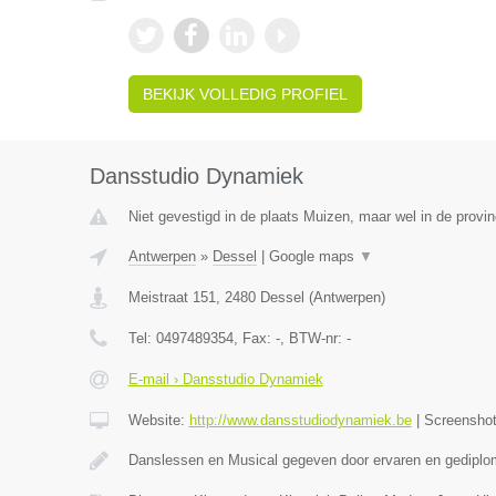
BEKIJK VOLLEDIG PROFIEL
Dansstudio Dynamiek
Niet gevestigd in de plaats Muizen, maar wel in de provi
Antwerpen
»
Dessel
|
Google maps
▼
Meistraat 151
,
2480
Dessel
(
Antwerpen
)
Tel:
0497489354
, Fax:
-
, BTW-nr:
-
E-mail › Dansstudio Dynamiek
Website:
http://www.dansstudiodynamiek.be
|
Screensho
Danslessen en Musical gegeven door ervaren en gedipl