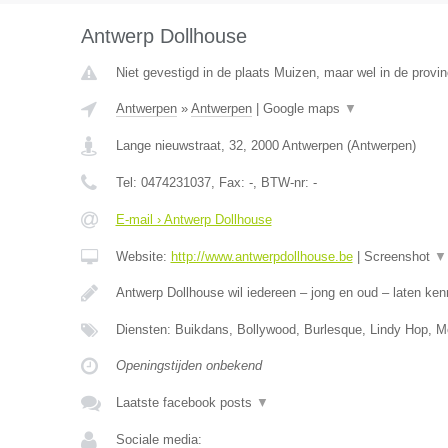
Antwerp Dollhouse
Niet gevestigd in de plaats Muizen, maar wel in de provi
Antwerpen
»
Antwerpen
|
Google maps
▼
Lange nieuwstraat, 32
,
2000
Antwerpen
(
Antwerpen
)
Tel:
0474231037
, Fax:
-
, BTW-nr:
-
E-mail › Antwerp Dollhouse
Website:
http://www.antwerpdollhouse.be
|
Screenshot
▼
Antwerp Dollhouse wil iedereen – jong en oud – laten k
Diensten: Buikdans, Bollywood, Burlesque, Lindy Hop, 
Openingstijden onbekend
Laatste facebook posts
▼
Sociale media: