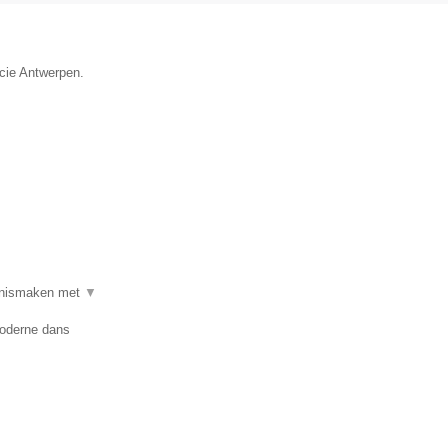
ncie Antwerpen.
ennismaken met
▼
Moderne dans