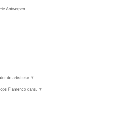
ncie Antwerpen.
er de artistieke
▼
shops Flamenco dans,
▼