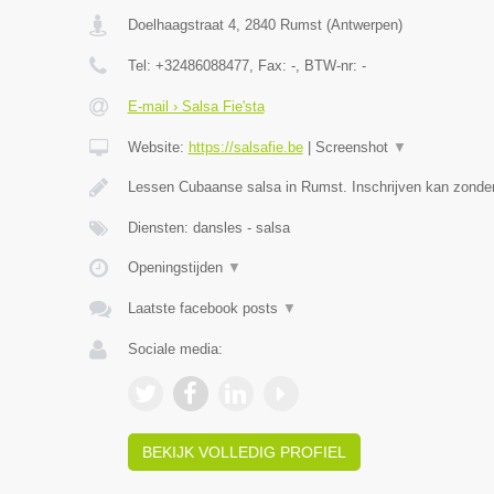
Doelhaagstraat 4
,
2840
Rumst
(
Antwerpen
)
Tel:
+32486088477
, Fax:
-
, BTW-nr:
-
E-mail › Salsa Fie'sta
Website:
https://salsafie.be
|
Screenshot
▼
Lessen Cubaanse salsa in Rumst. Inschrijven kan zonder
Diensten: dansles - salsa
Openingstijden
▼
Laatste facebook posts
▼
Sociale media:
BEKIJK VOLLEDIG PROFIEL