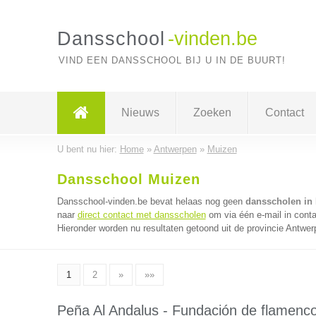
Dansschool
-vinden.be
VIND EEN DANSSCHOOL BIJ U IN DE BUURT!
Nieuws
Zoeken
Contact
U bent nu hier:
Home
»
Antwerpen
»
Muizen
Dansschool Muizen
Dansschool-vinden.be bevat helaas nog geen
dansscholen in
naar
direct contact met dansscholen
om via één e-mail in cont
Hieronder worden nu resultaten getoond uit de provincie Antwer
1
2
»
»»
Peña Al Andalus - Fundación de flamenc