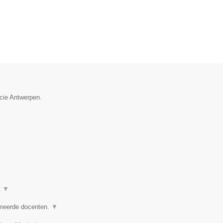
ncie Antwerpen.
t
▼
omeerde docenten.
▼