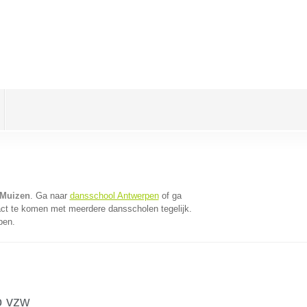
 Muizen
. Ga naar
dansschool Antwerpen
of ga
act te komen met meerdere dansscholen tegelijk.
pen.
o vzw