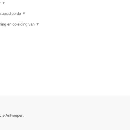
t
▼
subsidieerde
▼
ing en opleiding van
▼
ncie Antwerpen.