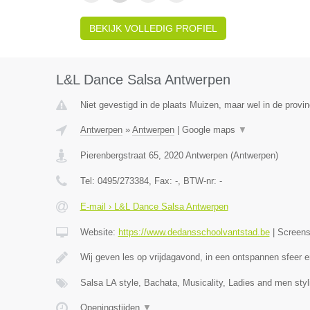
BEKIJK VOLLEDIG PROFIEL
L&L Dance Salsa Antwerpen
Niet gevestigd in de plaats Muizen, maar wel in de provi
Antwerpen
»
Antwerpen
|
Google maps
▼
Pierenbergstraat 65
,
2020
Antwerpen
(
Antwerpen
)
Tel:
0495/273384
, Fax:
-
, BTW-nr:
-
E-mail › L&L Dance Salsa Antwerpen
Website:
https://www.dedansschoolvantstad.be
|
Screen
Wij geven les op vrijdagavond, in een ontspannen sfeer
Salsa LA style, Bachata, Musicality, Ladies and men sty
Openingstijden
▼