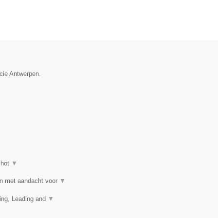
ncie Antwerpen.
shot
▼
 en met aandacht voor
▼
ling, Leading and
▼