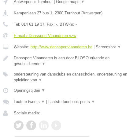
Antwerpen
»
Turnhout
|
Google maps
▼
Kempenlaan 27 bus 1
,
2300
Turnhout
(
Antwerpen
)
Tel:
014 61 19 37
, Fax:
-
, BTW-nr:
-
E-mail › Danssport Vlaanderen vzw
Website:
http://www.danssportvlaanderen.be
|
Screenshot
▼
Danssport Vlaanderen is een door BLOSO erkende en
gesubsidieerde
▼
ondersteuning van dansclubs en dansscholen, ondersteuning en
opleiding van
▼
Openingstijden
▼
Laatste tweets
▼
|
Laatste facebook posts
▼
Sociale media: