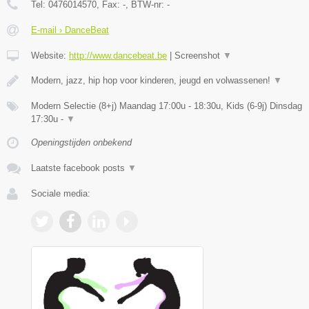
Tel:
0476014570
, Fax:
-
, BTW-nr:
-
E-mail › DanceBeat
Website:
http://www.dancebeat.be
|
Screenshot
▼
Modern, jazz, hip hop voor kinderen, jeugd en volwassenen!
▼
Modern Selectie (8+j) Maandag 17:00u - 18:30u, Kids (6-9j) Dinsdag
17:30u -
▼
Openingstijden onbekend
Laatste facebook posts
▼
Sociale media: