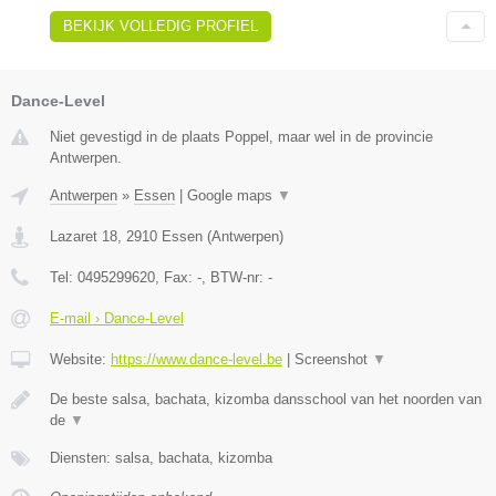
BEKIJK VOLLEDIG PROFIEL
Dance-Level
Niet gevestigd in de plaats Poppel, maar wel in de provincie
Antwerpen.
Antwerpen
»
Essen
|
Google maps
▼
Lazaret 18
,
2910
Essen
(
Antwerpen
)
Tel:
0495299620
, Fax:
-
, BTW-nr:
-
E-mail › Dance-Level
Website:
https://www.dance-level.be
|
Screenshot
▼
De beste salsa, bachata, kizomba dansschool van het noorden van
de
▼
Diensten: salsa, bachata, kizomba