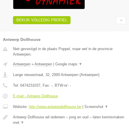
BEKIJK VOLLEDIG PROFIEL
Antwerp Dollhouse
Niet gevestigd in de plaats Poppel, maar wel in de provincie
Antwerpen.
Antwerpen
»
Antwerpen
|
Google maps
▼
Lange nieuwstraat, 32
,
2000
Antwerpen
(
Antwerpen
)
Tel:
0474231037
, Fax:
-
, BTW-nr:
-
E-mail › Antwerp Dollhouse
Website:
http://www.antwerpdollhouse.be
|
Screenshot
▼
Antwerp Dollhouse wil iedereen – jong en oud – laten kennismaken
met
▼