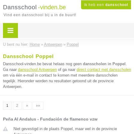
Ik heb een
dansschool
Dansschool
-vinden.be
Vind een dansschool bij u in de buurt!
U bent nu hier:
Home
»
Antwerpen
»
Poppel
Dansschool Poppel
Dansschool-vinden.be bevat helaas nog geen
dansscholen in Poppel
.
Ga naar
dansschool Antwerpen
of ga naar
direct contact met dansscholen
om via één e-mail in contact te komen met meerdere dansscholen
tegelijk. Hieronder worden nu resultaten getoond uit de provincie
Antwerpen.
1
2
»
»»
Peña Al Andalus - Fundación de flamenco vzw
Niet gevestigd in de plaats Poppel, maar wel in de provincie