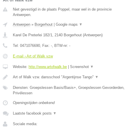
Niet gevestigd in de plaats Poppel, maar wel in de provincie
Antwerpen.
Antwerpen
»
Borgerhout
|
Google maps
▼
Karel De Preterlei 182/1
,
2140
Borgerhout
(
Antwerpen
)
Tel:
0471076690
, Fax:
-
, BTW-nr:
-
E-mail › Art of Walk vzw
Website:
http://www.artofwalk.be
|
Screenshot
▼
Art of Walk vzw. dansschool "Argentijnse Tango"
▼
Diensten: Groepslessen Basis/Basis+, Groepslessen Gevorderden,
Privélessen
Openingstijden onbekend
Laatste facebook posts
▼
Sociale media: