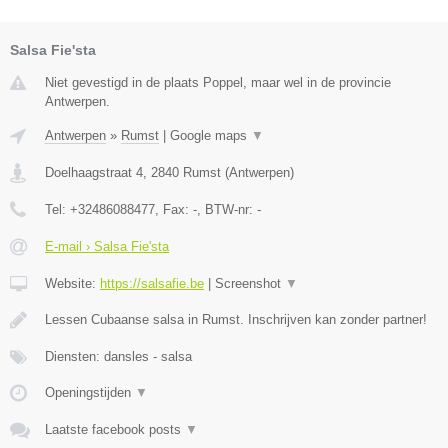
Salsa Fie'sta
Niet gevestigd in de plaats Poppel, maar wel in de provincie
Antwerpen.
Antwerpen
»
Rumst
|
Google maps
▼
Doelhaagstraat 4
,
2840
Rumst
(
Antwerpen
)
Tel:
+32486088477
, Fax:
-
, BTW-nr:
-
E-mail › Salsa Fie'sta
Website:
https://salsafie.be
|
Screenshot
▼
Lessen Cubaanse salsa in Rumst. Inschrijven kan zonder partner!
Diensten: dansles - salsa
Openingstijden
▼
Laatste facebook posts
▼