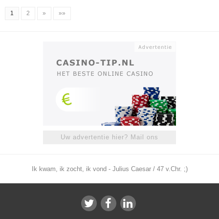
1
2
»
»»
Uw advertentie hier? Mail ons
Ik kwam, ik zocht, ik vond - Julius Caesar / 47 v.Chr. ;)