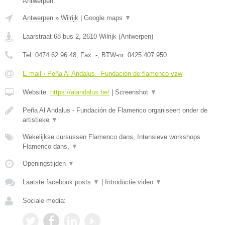
Antwerpen.
Antwerpen
»
Wilrijk
|
Google maps
▼
Laarstraat 68 bus 2
,
2610
Wilrijk
(
Antwerpen
)
Tel:
0474 62 96 48
, Fax:
-
, BTW-nr:
0425 407 950
E-mail › Peña Al Andalus - Fundación de flamenco vzw
Website:
https://alandalus.be/
|
Screenshot
▼
Peña Al Andalus - Fundación de Flamenco organiseert onder de
artistieke
▼
Wekelijkse cursussen Flamenco dans, Intensieve workshops
Flamenco dans,
▼
Openingstijden
▼
Laatste facebook posts
▼
|
Introductie video
▼
Sociale media: