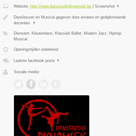
Website:
http://www.dansstudiodynamiek.be
|
Screenshot
▼
Danslessen en Musical gegeven door ervaren en gediplomeerde
docenten.
▼
Diensten: Kleuterdans, Klassiek Ballet, Modern Jazz, Hiphop,
Musical
Openingstijden onbekend
Laatste facebook posts
▼
Sociale media: