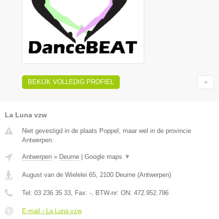
BEKIJK VOLLEDIG PROFIEL
La Luna vzw
Niet gevestigd in de plaats Poppel, maar wel in de provincie
Antwerpen.
Antwerpen
»
Deurne
|
Google maps
▼
August van de Wielelei 65
,
2100
Deurne
(
Antwerpen
)
Tel:
03 236 35 33
, Fax:
-
, BTW-nr:
ON: 472.952.796
E-mail › La Luna vzw