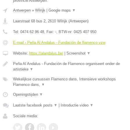
provincie Antwerpen.
Antwerpen
»
Wilrijk
|
Google maps
▼
Laarstraat 68 bus 2
,
2610
Wilrijk
(
Antwerpen
)
Tel:
0474 62 96 48
, Fax:
-
, BTW-nr:
0425 407 950
E-mail › Peña Al Andalus - Fundación de flamenco vzw
Website:
https://alandalus.be/
|
Screenshot
▼
Peña Al Andalus - Fundación de Flamenco organiseert onder de
artistieke
▼
Wekelijkse cursussen Flamenco dans, Intensieve workshops
Flamenco dans,
▼
Openingstijden
▼
Laatste facebook posts
▼
|
Introductie video
▼
Sociale media: