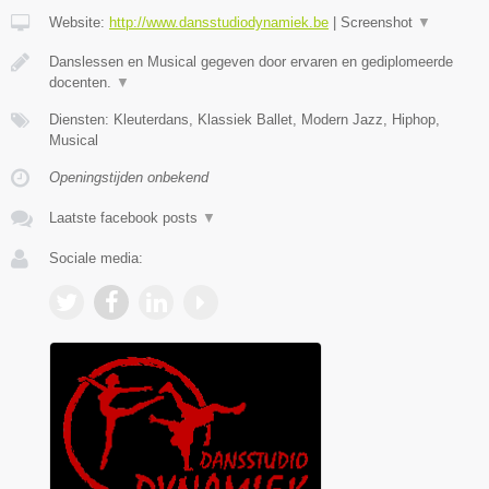
Website:
http://www.dansstudiodynamiek.be
|
Screenshot
▼
Danslessen en Musical gegeven door ervaren en gediplomeerde
docenten.
▼
Diensten: Kleuterdans, Klassiek Ballet, Modern Jazz, Hiphop,
Musical
Openingstijden onbekend
Laatste facebook posts
▼
Sociale media: