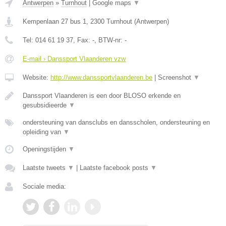
Antwerpen
»
Turnhout
|
Google maps
▼
Kempenlaan 27 bus 1
,
2300
Turnhout
(
Antwerpen
)
Tel:
014 61 19 37
, Fax:
-
, BTW-nr:
-
E-mail › Danssport Vlaanderen vzw
Website:
http://www.danssportvlaanderen.be
|
Screenshot
▼
Danssport Vlaanderen is een door BLOSO erkende en
gesubsidieerde
▼
ondersteuning van dansclubs en dansscholen, ondersteuning en
opleiding van
▼
Openingstijden
▼
Laatste tweets
▼
|
Laatste facebook posts
▼
Sociale media: