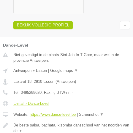
BEKIJK VOLLEDIG PROFIEL
Dance-Level
Niet gevestigd in de plaats Sint Job In T Goor, maar wel in de
provincie Antwerpen.
Antwerpen
»
Essen
|
Google maps
▼
Lazaret 18
,
2910
Essen
(
Antwerpen
)
Tel:
0495299620
, Fax:
-
, BTW-nr:
-
E-mail › Dance-Level
Website:
https://www.dance-level.be
|
Screenshot
▼
De beste salsa, bachata, kizomba dansschool van het noorden van
de
▼