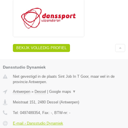
BEKIJK VOLLEDIG PROFIEL
Dansstudio Dynamiek
Niet gevestigd in de plaats Sint Job In T Goor, maar wel in de
provincie Antwerpen.
Antwerpen
»
Dessel
|
Google maps
▼
Meistraat 151
,
2480
Dessel
(
Antwerpen
)
Tel:
0497489354
, Fax:
-
, BTW-nr:
-
E-mail › Dansstudio Dynamiek