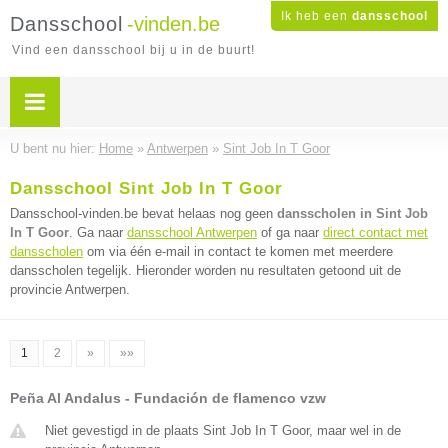
Ik heb een
dansschool
Dansschool
-vinden.be
Vind een dansschool bij u in de buurt!
U bent nu hier:
Home
»
Antwerpen
»
Sint Job In T Goor
Dansschool Sint Job In T Goor
Dansschool-vinden.be bevat helaas nog geen
dansscholen in Sint Job
In T Goor
. Ga naar
dansschool Antwerpen
of ga naar
direct contact met
dansscholen
om via één e-mail in contact te komen met meerdere
dansscholen tegelijk. Hieronder worden nu resultaten getoond uit de
provincie Antwerpen.
1
2
»
»»
Peña Al Andalus - Fundación de flamenco vzw
Niet gevestigd in de plaats Sint Job In T Goor, maar wel in de