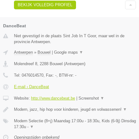
BEKIJK VOLLEDIG PROFIEL
DanceBeat
Niet gevestigd in de plaats Sint Job In T Goor, maar wel in de
provincie Antwerpen.
Antwerpen
»
Bouwel
|
Google maps
▼
Molendreef 8
,
2288
Bouwel
(
Antwerpen
)
Tel:
0476014570
, Fax:
-
, BTW-nr:
-
E-mail › DanceBeat
Website:
http://www.dancebeat.be
|
Screenshot
▼
Modern, jazz, hip hop voor kinderen, jeugd en volwassenen!
▼
Modern Selectie (8+j) Maandag 17:00u - 18:30u, Kids (6-9j) Dinsdag
17:30u -
▼
Openingstijden onbekend