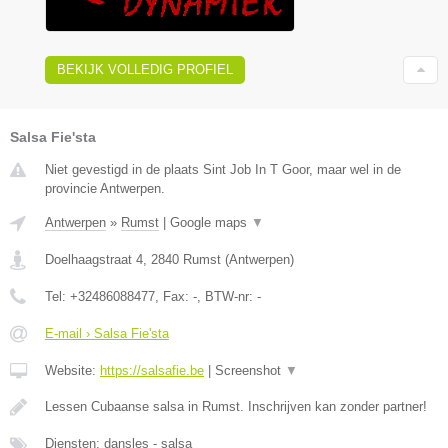
BEKIJK VOLLEDIG PROFIEL
Salsa Fie'sta
Niet gevestigd in de plaats Sint Job In T Goor, maar wel in de
provincie Antwerpen.
Antwerpen
»
Rumst
|
Google maps
▼
Doelhaagstraat 4
,
2840
Rumst
(
Antwerpen
)
Tel:
+32486088477
, Fax:
-
, BTW-nr:
-
E-mail › Salsa Fie'sta
Website:
https://salsafie.be
|
Screenshot
▼
Lessen Cubaanse salsa in Rumst. Inschrijven kan zonder partner!
Diensten: dansles - salsa