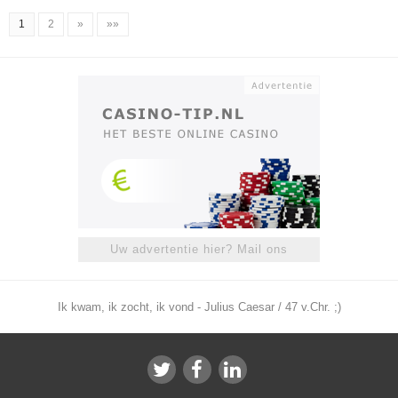
1
2
»
»»
Uw advertentie hier? Mail ons
Ik kwam, ik zocht, ik vond - Julius Caesar / 47 v.Chr. ;)