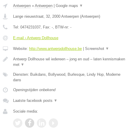
Antwerpen
»
Antwerpen
|
Google maps
▼
Lange nieuwstraat, 32
,
2000
Antwerpen
(
Antwerpen
)
Tel:
0474231037
, Fax:
-
, BTW-nr:
-
E-mail › Antwerp Dollhouse
Website:
http://www.antwerpdollhouse.be
|
Screenshot
▼
Antwerp Dollhouse wil iedereen – jong en oud – laten kennismaken
met
▼
Diensten: Buikdans, Bollywood, Burlesque, Lindy Hop, Moderne
dans
Openingstijden onbekend
Laatste facebook posts
▼
Sociale media: