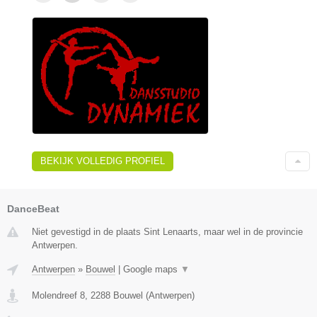
BEKIJK VOLLEDIG PROFIEL
DanceBeat
Niet gevestigd in de plaats Sint Lenaarts, maar wel in de provincie
Antwerpen.
Antwerpen
»
Bouwel
|
Google maps
▼
Molendreef 8
,
2288
Bouwel
(
Antwerpen
)