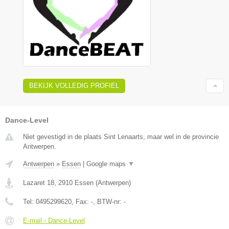
BEKIJK VOLLEDIG PROFIEL
Dance-Level
Niet gevestigd in de plaats Sint Lenaarts, maar wel in de provincie
Antwerpen.
Antwerpen
»
Essen
|
Google maps
▼
Lazaret 18
,
2910
Essen
(
Antwerpen
)
Tel:
0495299620
, Fax:
-
, BTW-nr:
-
E-mail › Dance-Level