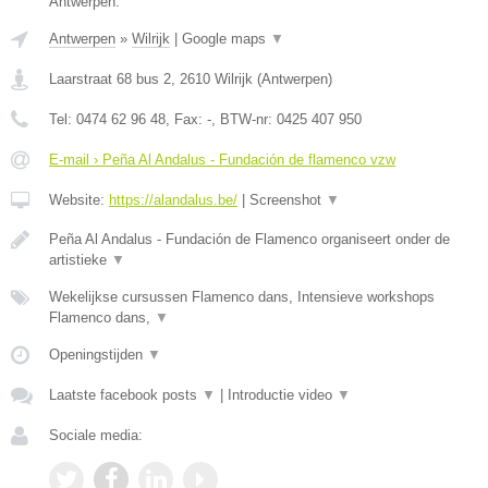
Antwerpen.
Antwerpen
»
Wilrijk
|
Google maps
▼
Laarstraat 68 bus 2
,
2610
Wilrijk
(
Antwerpen
)
Tel:
0474 62 96 48
, Fax:
-
, BTW-nr:
0425 407 950
E-mail › Peña Al Andalus - Fundación de flamenco vzw
Website:
https://alandalus.be/
|
Screenshot
▼
Peña Al Andalus - Fundación de Flamenco organiseert onder de
artistieke
▼
Wekelijkse cursussen Flamenco dans, Intensieve workshops
Flamenco dans,
▼
Openingstijden
▼
Laatste facebook posts
▼
|
Introductie video
▼
Sociale media: