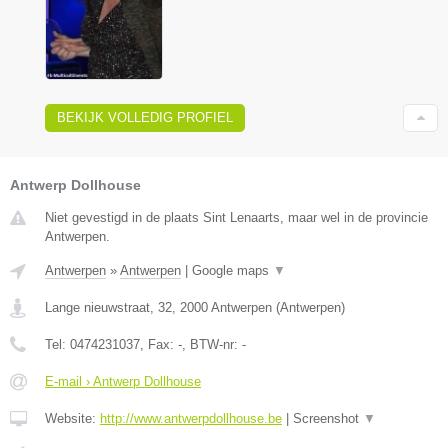
BEKIJK VOLLEDIG PROFIEL
Antwerp Dollhouse
Niet gevestigd in de plaats Sint Lenaarts, maar wel in de provincie
Antwerpen.
Antwerpen
»
Antwerpen
|
Google maps
▼
Lange nieuwstraat, 32
,
2000
Antwerpen
(
Antwerpen
)
Tel:
0474231037
, Fax:
-
, BTW-nr:
-
E-mail › Antwerp Dollhouse
Website:
http://www.antwerpdollhouse.be
|
Screenshot
▼