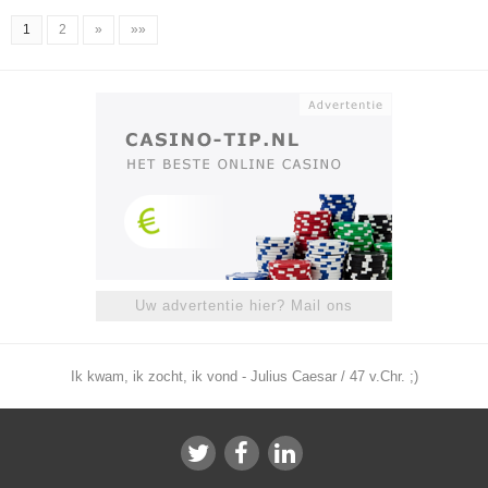
1
2
»
»»
Uw advertentie hier? Mail ons
Ik kwam, ik zocht, ik vond - Julius Caesar / 47 v.Chr. ;)