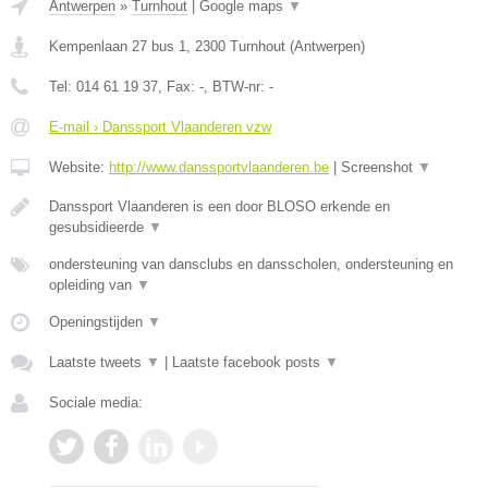
Antwerpen
»
Turnhout
|
Google maps
▼
Kempenlaan 27 bus 1
,
2300
Turnhout
(
Antwerpen
)
Tel:
014 61 19 37
, Fax:
-
, BTW-nr:
-
E-mail › Danssport Vlaanderen vzw
Website:
http://www.danssportvlaanderen.be
|
Screenshot
▼
Danssport Vlaanderen is een door BLOSO erkende en
gesubsidieerde
▼
ondersteuning van dansclubs en dansscholen, ondersteuning en
opleiding van
▼
Openingstijden
▼
Laatste tweets
▼
|
Laatste facebook posts
▼
Sociale media: