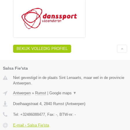
BEKIJK VOLLEDIG PROFIEL
Salsa Fie'sta
Niet gevestigd in de plaats Sint Lenaarts, maar wel in de provincie
Antwerpen.
Antwerpen
»
Rumst
|
Google maps
▼
Doelhaagstraat 4
,
2840
Rumst
(
Antwerpen
)
Tel:
+32486088477
, Fax:
-
, BTW-nr:
-
E-mail › Salsa Fie'sta