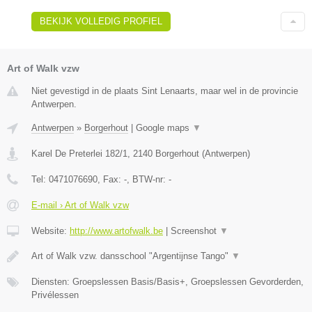
BEKIJK VOLLEDIG PROFIEL
Art of Walk vzw
Niet gevestigd in de plaats Sint Lenaarts, maar wel in de provincie
Antwerpen.
Antwerpen
»
Borgerhout
|
Google maps
▼
Karel De Preterlei 182/1
,
2140
Borgerhout
(
Antwerpen
)
Tel:
0471076690
, Fax:
-
, BTW-nr:
-
E-mail › Art of Walk vzw
Website:
http://www.artofwalk.be
|
Screenshot
▼
Art of Walk vzw. dansschool "Argentijnse Tango"
▼
Diensten: Groepslessen Basis/Basis+, Groepslessen Gevorderden,
Privélessen