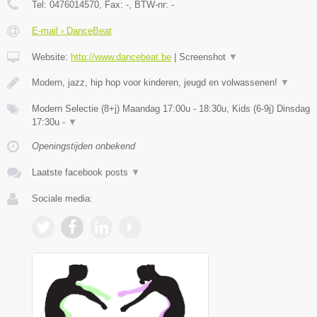
Tel:
0476014570
, Fax:
-
, BTW-nr:
-
E-mail › DanceBeat
Website:
http://www.dancebeat.be
|
Screenshot
▼
Modern, jazz, hip hop voor kinderen, jeugd en volwassenen!
▼
Modern Selectie (8+j) Maandag 17:00u - 18:30u, Kids (6-9j) Dinsdag
17:30u -
▼
Openingstijden onbekend
Laatste facebook posts
▼
Sociale media: