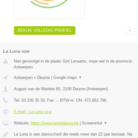
BEKIJK VOLLEDIG PROFIEL
La Luna vzw
Niet gevestigd in de plaats Sint Lenaarts, maar wel in de provincie
Antwerpen.
Antwerpen
»
Deurne
|
Google maps
▼
August van de Wielelei 65
,
2100
Deurne
(
Antwerpen
)
Tel:
03 236 35 33
, Fax:
-
, BTW-nr:
ON: 472.952.796
E-mail › La Luna vzw
Website:
https://www.tangolaluna.be
|
Screenshot
▼
La Luna is een dansschool die reeds meer dan 22 jaar bestaat. Na