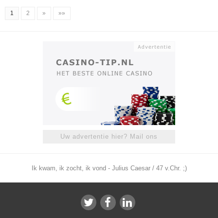
1
2
»
»»
Uw advertentie hier? Mail ons
Ik kwam, ik zocht, ik vond - Julius Caesar / 47 v.Chr. ;)