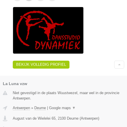
BEKIJK VOLLEDIG PROFIEL
La Luna vzw
Niet gevestigd in de plaats Wuustwezel, maar wel in de provincie
Antwerpen.
Antwerpen
»
Deurne
|
Google maps
▼
August van de Wielelei 65
,
2100
Deurne
(
Antwerpen
)