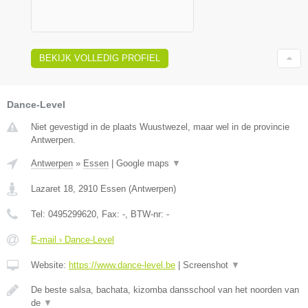
BEKIJK VOLLEDIG PROFIEL
Dance-Level
Niet gevestigd in de plaats Wuustwezel, maar wel in de provincie
Antwerpen.
Antwerpen
»
Essen
|
Google maps
▼
Lazaret 18
,
2910
Essen
(
Antwerpen
)
Tel:
0495299620
, Fax:
-
, BTW-nr:
-
E-mail › Dance-Level
Website:
https://www.dance-level.be
|
Screenshot
▼
De beste salsa, bachata, kizomba dansschool van het noorden van
de
▼