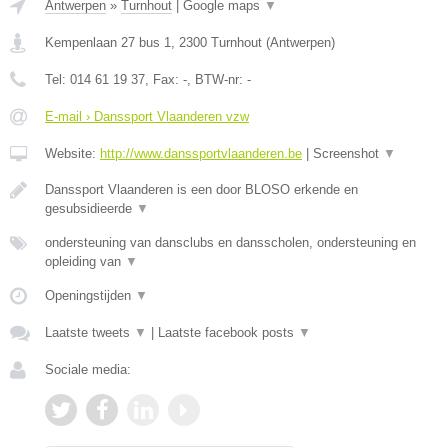
Antwerpen
»
Turnhout
|
Google maps
▼
Kempenlaan 27 bus 1
,
2300
Turnhout
(
Antwerpen
)
Tel:
014 61 19 37
, Fax:
-
, BTW-nr:
-
E-mail › Danssport Vlaanderen vzw
Website:
http://www.danssportvlaanderen.be
|
Screenshot
▼
Danssport Vlaanderen is een door BLOSO erkende en
gesubsidieerde
▼
ondersteuning van dansclubs en dansscholen, ondersteuning en
opleiding van
▼
Openingstijden
▼
Laatste tweets
▼
|
Laatste facebook posts
▼
Sociale media: