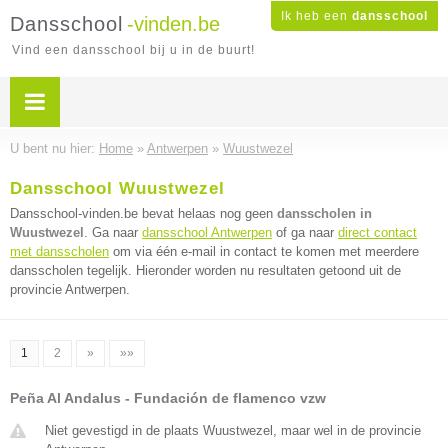
Ik heb een
dansschool
Dansschool
-vinden.be
Vind een dansschool bij u in de buurt!
U bent nu hier:
Home
»
Antwerpen
»
Wuustwezel
Dansschool Wuustwezel
Dansschool-vinden.be bevat helaas nog geen
dansscholen in
Wuustwezel
. Ga naar
dansschool Antwerpen
of ga naar
direct contact
met dansscholen
om via één e-mail in contact te komen met meerdere
dansscholen tegelijk. Hieronder worden nu resultaten getoond uit de
provincie Antwerpen.
1
2
»
»»
Peña Al Andalus - Fundación de flamenco vzw
Niet gevestigd in de plaats Wuustwezel, maar wel in de provincie