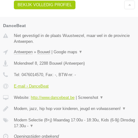
BEKIJK VOLLEDIG PROFIEL
DanceBeat
Niet gevestigd in de plaats Wuustwezel, maar wel in de provincie
Antwerpen.
Antwerpen
»
Bouwel
|
Google maps
▼
Molendreef 8
,
2288
Bouwel
(
Antwerpen
)
Tel:
0476014570
, Fax:
-
, BTW-nr:
-
E-mail › DanceBeat
Website:
http://www.dancebeat.be
|
Screenshot
▼
Modern, jazz, hip hop voor kinderen, jeugd en volwassenen!
▼
Modern Selectie (8+j) Maandag 17:00u - 18:30u, Kids (6-9j) Dinsdag
17:30u -
▼
Openingstijden onbekend