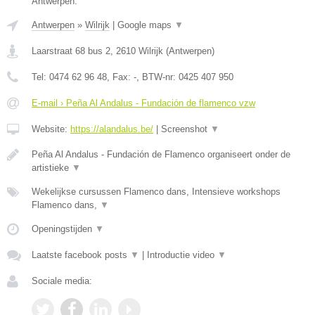
Antwerpen.
Antwerpen
»
Wilrijk
|
Google maps
▼
Laarstraat 68 bus 2
,
2610
Wilrijk
(
Antwerpen
)
Tel:
0474 62 96 48
, Fax:
-
, BTW-nr:
0425 407 950
E-mail › Peña Al Andalus - Fundación de flamenco vzw
Website:
https://alandalus.be/
|
Screenshot
▼
Peña Al Andalus - Fundación de Flamenco organiseert onder de
artistieke
▼
Wekelijkse cursussen Flamenco dans, Intensieve workshops
Flamenco dans,
▼
Openingstijden
▼
Laatste facebook posts
▼
|
Introductie video
▼
Sociale media: