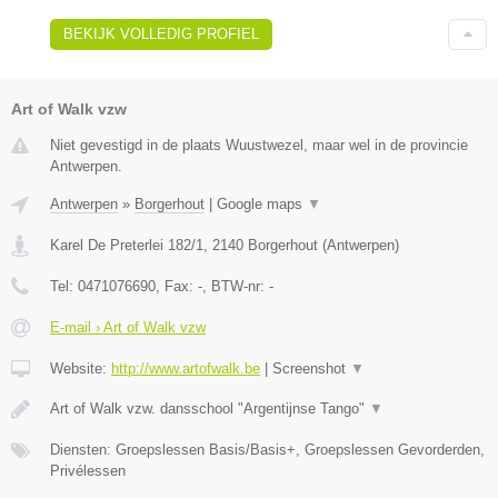
BEKIJK VOLLEDIG PROFIEL
Art of Walk vzw
Niet gevestigd in de plaats Wuustwezel, maar wel in de provincie
Antwerpen.
Antwerpen
»
Borgerhout
|
Google maps
▼
Karel De Preterlei 182/1
,
2140
Borgerhout
(
Antwerpen
)
Tel:
0471076690
, Fax:
-
, BTW-nr:
-
E-mail › Art of Walk vzw
Website:
http://www.artofwalk.be
|
Screenshot
▼
Art of Walk vzw. dansschool "Argentijnse Tango"
▼
Diensten: Groepslessen Basis/Basis+, Groepslessen Gevorderden,
Privélessen