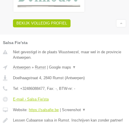
BEKIJK VOLLEDIG PROFIEL
Salsa Fie'sta
Niet gevestigd in de plaats Wuustwezel, maar wel in de provincie
Antwerpen.
Antwerpen
»
Rumst
|
Google maps
▼
Doelhaagstraat 4
,
2840
Rumst
(
Antwerpen
)
Tel:
+32486088477
, Fax:
-
, BTW-nr:
-
E-mail › Salsa Fie'sta
Website:
https://salsafie.be
|
Screenshot
▼
Lessen Cubaanse salsa in Rumst. Inschrijven kan zonder partner!