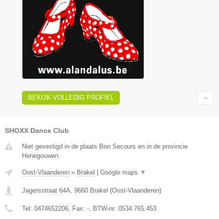
BEKIJK VOLLEDIG PROFIEL
SHOXX Dance Club
Niet gevestigd in de plaats Bon Secours en in de provincie
Henegouwen.
Oost-Vlaanderen
»
Brakel
|
Google maps
▼
Jagersstraat 64A
,
9660
Brakel
(
Oost-Vlaanderen
)
Tel:
0474652206
, Fax:
-
, BTW-nr:
0534.765.453.