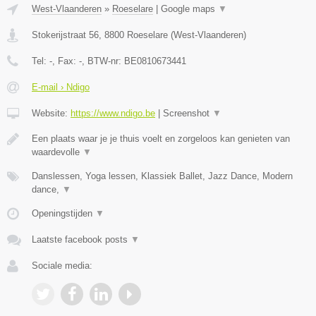
West-Vlaanderen
»
Roeselare
|
Google maps
▼
Stokerijstraat 56
,
8800
Roeselare
(
West-Vlaanderen
)
Tel:
-
, Fax:
-
, BTW-nr:
BE0810673441
E-mail › Ndigo
Website:
https://www.ndigo.be
|
Screenshot
▼
Een plaats waar je je thuis voelt en zorgeloos kan genieten van
waardevolle
▼
Danslessen, Yoga lessen, Klassiek Ballet, Jazz Dance, Modern
dance,
▼
Openingstijden
▼
Laatste facebook posts
▼
Sociale media: