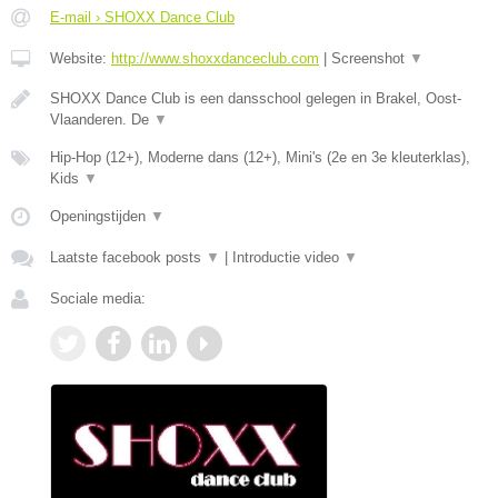
E-mail › SHOXX Dance Club
Website:
http://www.shoxxdanceclub.com
|
Screenshot
▼
SHOXX Dance Club is een dansschool gelegen in Brakel, Oost-
Vlaanderen. De
▼
Hip-Hop (12+), Moderne dans (12+), Mini's (2e en 3e kleuterklas),
Kids
▼
Openingstijden
▼
Laatste facebook posts
▼
|
Introductie video
▼
Sociale media: