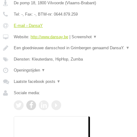
De pomp 18
,
1800
Vilvoorde
(
Vlaams-Brabant
)
Tel:
-
, Fax:
-
, BTW-nr:
0644.879.259
E-mail › DansaY
Website:
http://www.dansay.be
|
Screenshot
▼
Een gloednieuwe dansschool in Grimbergen genaamd DansaY.
▼
Diensten: Kleuterdans, HipHop, Zumba
Openingstijden
▼
Laatste facebook posts
▼
Sociale media: