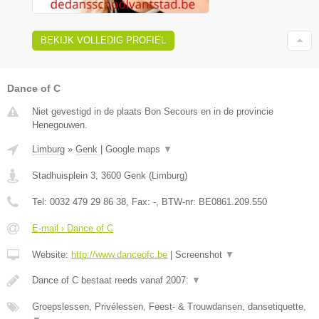
BEKIJK VOLLEDIG PROFIEL
Dance of C
Niet gevestigd in de plaats Bon Secours en in de provincie
Henegouwen.
Limburg
»
Genk
|
Google maps
▼
Stadhuisplein 3
,
3600
Genk
(
Limburg
)
Tel:
0032 479 29 86 38
, Fax:
-
, BTW-nr:
BE0861.209.550
E-mail › Dance of C
Website:
http://www.danceofc.be
|
Screenshot
▼
Dance of C bestaat reeds vanaf 2007:
▼
Groepslessen, Privélessen, Feest- & Trouwdansen, dansetiquette,