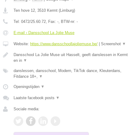
Ten hove 12
,
3510
Kermt
(
Limburg
)
Tel:
0472/25.60.72
, Fax:
-
, BTW-nr:
-
E-mail › Dansschool La Jolie Muse
Website:
https://www.dansschoollajoliemuse.be/
|
Screenshot
▼
Dansschool La Jolie Muse uit Hasselt, geeft danslessen in Kermt
en in
▼
danslessen, dansschool, Modern, TikTok dance, Kleuterdans,
Fitdance 18+,
▼
Openingstijden
▼
Laatste facebook posts
▼
Sociale media: