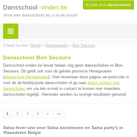
Ik heb een
dansschool
Dansschool
-vinden.be
Vind een dansschool bij u in de buurt!
U bent nu hier:
Home
»
Henegouwen
»
Bon Secours
Dansschool Bon Secours
Dansschool-vinden.be bevat helaas nog geen
dansscholen in Bon
Secours
. Dit geldt ook voor de gehele provincie Henegouwen
(
dansschool Henegouwen
). Voer bovenaan deze pagina uw postcode in
voor de dichtstbijzijnde dansscholen of ga naar
direct contact met
dansscholen
om via één e-mail in contact te komen met meerdere
dansscholen tegelijk. Hieronder worden nu overige resultaten getoond.
1
2
3
4
»
»»
Salsa fever vzw voor Salsa danslessen en Salsa party's in
Vlaanderen Belgie