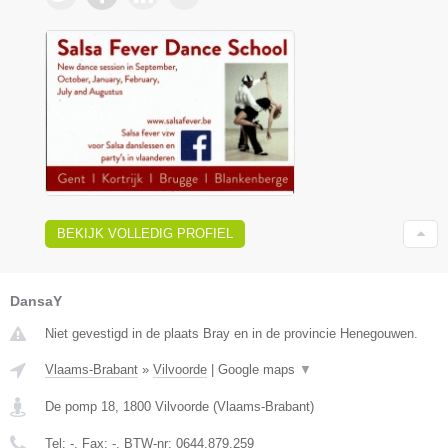
BEKIJK VOLLEDIG PROFIEL
DansaY
Niet gevestigd in de plaats Bray en in de provincie Henegouwen.
Vlaams-Brabant
»
Vilvoorde
|
Google maps
▼
De pomp 18
,
1800
Vilvoorde
(
Vlaams-Brabant
)
Tel:
-
, Fax:
-
, BTW-nr:
0644.879.259