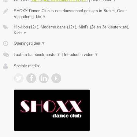
SHOXX Dance Club is een dansschool gelegen in Brakel, Oost-
Vlaanderen. De
▼
Hip-Hop (12+), Moderne dans (12+), Mini's (2e en 3e kleuterklas),
Kids
▼
Openingstijden
▼
Laatste facebook posts
▼
|
Introductie video
▼
Sociale media: