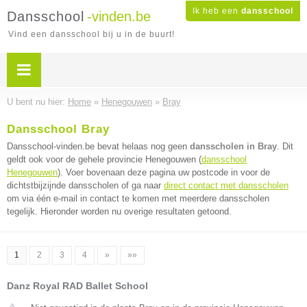
Ik heb een
dansschool
Dansschool
-vinden.be
Vind een dansschool bij u in de buurt!
U bent nu hier:
Home
»
Henegouwen
»
Bray
Dansschool Bray
Dansschool-vinden.be bevat helaas nog geen
dansscholen in Bray
. Dit
geldt ook voor de gehele provincie Henegouwen (
dansschool
Henegouwen
). Voer bovenaan deze pagina uw postcode in voor de
dichtstbijzijnde dansscholen of ga naar
direct contact met dansscholen
om via één e-mail in contact te komen met meerdere dansscholen
tegelijk. Hieronder worden nu overige resultaten getoond.
1
2
3
4
»
»»
Danz Royal RAD Ballet School