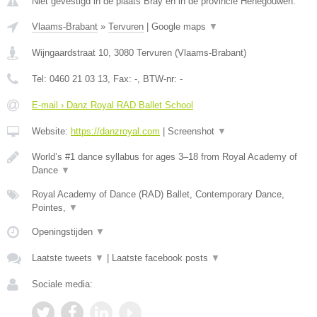
Niet gevestigd in de plaats Bray en in de provincie Henegouwen.
Vlaams-Brabant
»
Tervuren
|
Google maps
▼
Wijngaardstraat 10
,
3080
Tervuren
(
Vlaams-Brabant
)
Tel:
0460 21 03 13
, Fax:
-
, BTW-nr:
-
E-mail › Danz Royal RAD Ballet School
Website:
https://danzroyal.com
|
Screenshot
▼
World’s #1 dance syllabus for ages 3–18 from Royal Academy of
Dance
▼
Royal Academy of Dance (RAD) Ballet, Contemporary Dance,
Pointes,
▼
Openingstijden
▼
Laatste tweets
▼
|
Laatste facebook posts
▼
Sociale media: