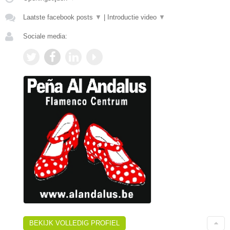
Laatste facebook posts
▼
|
Introductie video
▼
Sociale media:
BEKIJK VOLLEDIG PROFIEL