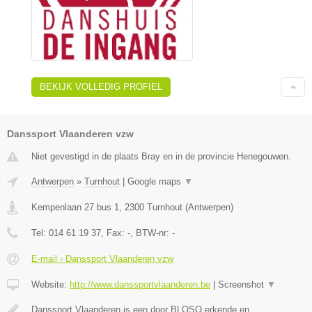
BEKIJK VOLLEDIG PROFIEL
Danssport Vlaanderen vzw
Niet gevestigd in de plaats Bray en in de provincie Henegouwen.
Antwerpen
»
Turnhout
|
Google maps
▼
Kempenlaan 27 bus 1
,
2300
Turnhout
(
Antwerpen
)
Tel:
014 61 19 37
, Fax:
-
, BTW-nr:
-
E-mail › Danssport Vlaanderen vzw
Website:
http://www.danssportvlaanderen.be
|
Screenshot
▼
Danssport Vlaanderen is een door BLOSO erkende en