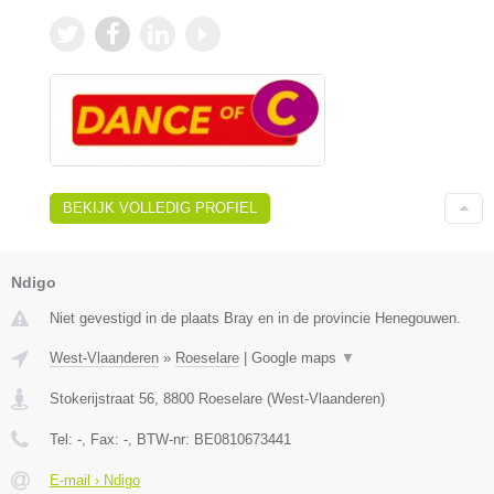
BEKIJK VOLLEDIG PROFIEL
Ndigo
Niet gevestigd in de plaats Bray en in de provincie Henegouwen.
West-Vlaanderen
»
Roeselare
|
Google maps
▼
Stokerijstraat 56
,
8800
Roeselare
(
West-Vlaanderen
)
Tel:
-
, Fax:
-
, BTW-nr:
BE0810673441
E-mail › Ndigo