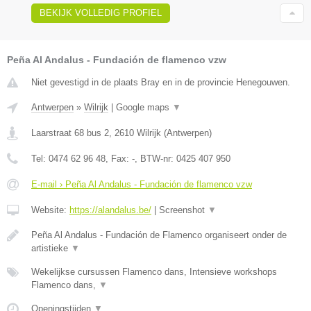
BEKIJK VOLLEDIG PROFIEL
Peña Al Andalus - Fundación de flamenco vzw
Niet gevestigd in de plaats Bray en in de provincie Henegouwen.
Antwerpen
»
Wilrijk
|
Google maps
▼
Laarstraat 68 bus 2
,
2610
Wilrijk
(
Antwerpen
)
Tel:
0474 62 96 48
, Fax:
-
, BTW-nr:
0425 407 950
E-mail › Peña Al Andalus - Fundación de flamenco vzw
Website:
https://alandalus.be/
|
Screenshot
▼
Peña Al Andalus - Fundación de Flamenco organiseert onder de
artistieke
▼
Wekelijkse cursussen Flamenco dans, Intensieve workshops
Flamenco dans,
▼
Openingstijden
▼