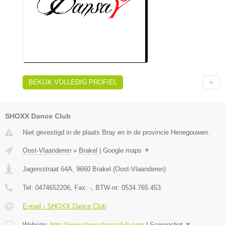
BEKIJK VOLLEDIG PROFIEL
SHOXX Dance Club
Niet gevestigd in de plaats Bray en in de provincie Henegouwen.
Oost-Vlaanderen
»
Brakel
|
Google maps
▼
Jagersstraat 64A
,
9660
Brakel
(
Oost-Vlaanderen
)
Tel:
0474652206
, Fax:
-
, BTW-nr:
0534.765.453.
E-mail › SHOXX Dance Club
Website:
http://www.shoxxdanceclub.com
|
Screenshot
▼