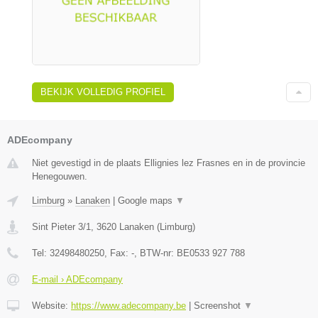
BEKIJK VOLLEDIG PROFIEL
ADEcompany
Niet gevestigd in de plaats Ellignies lez Frasnes en in de provincie
Henegouwen.
Limburg
»
Lanaken
|
Google maps
▼
Sint Pieter 3/1
,
3620
Lanaken
(
Limburg
)
Tel:
32498480250
, Fax:
-
, BTW-nr:
BE0533 927 788
E-mail › ADEcompany
Website:
https://www.adecompany.be
|
Screenshot
▼