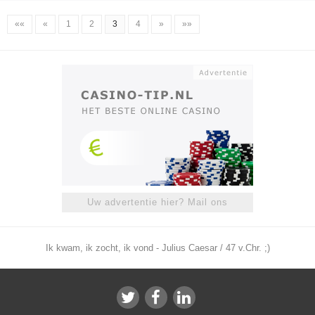
««
«
1
2
3
4
»
»»
Uw advertentie hier? Mail ons
Ik kwam, ik zocht, ik vond - Julius Caesar / 47 v.Chr. ;)