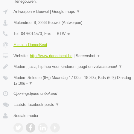
Henegouwen.
Antwerpen
»
Bouwel
|
Google maps
▼
Molendreef 8
,
2288
Bouwel
(
Antwerpen
)
Tel:
0476014570
, Fax:
-
, BTW-nr:
-
E-mail › DanceBeat
Website:
http://www.dancebeat.be
|
Screenshot
▼
Modern, jazz, hip hop voor kinderen, jeugd en volwassenen!
▼
Modern Selectie (8+j) Maandag 17:00u - 18:30u, Kids (6-9j) Dinsdag
17:30u -
▼
Openingstijden onbekend
Laatste facebook posts
▼
Sociale media: