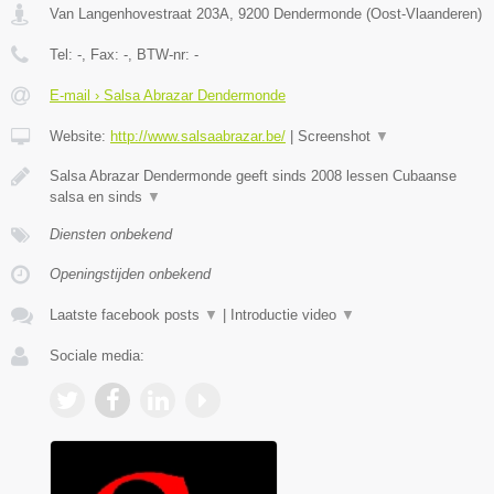
Van Langenhovestraat 203A
,
9200
Dendermonde
(
Oost-Vlaanderen
)
Tel:
-
, Fax:
-
, BTW-nr:
-
E-mail › Salsa Abrazar Dendermonde
Website:
http://www.salsaabrazar.be/
|
Screenshot
▼
Salsa Abrazar Dendermonde geeft sinds 2008 lessen Cubaanse
salsa en sinds
▼
Diensten onbekend
Openingstijden onbekend
Laatste facebook posts
▼
|
Introductie video
▼
Sociale media: