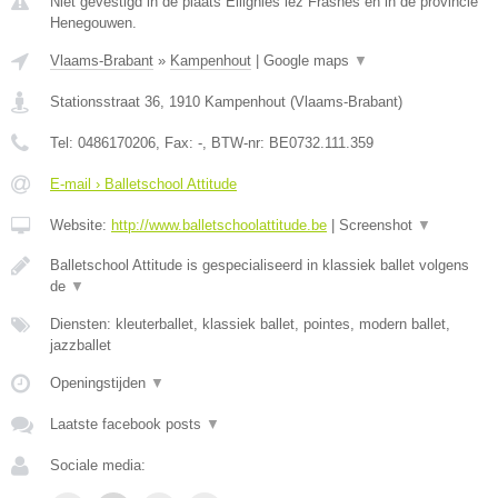
Niet gevestigd in de plaats Ellignies lez Frasnes en in de provincie
Henegouwen.
Vlaams-Brabant
»
Kampenhout
|
Google maps
▼
Stationsstraat 36
,
1910
Kampenhout
(
Vlaams-Brabant
)
Tel:
0486170206
, Fax:
-
, BTW-nr:
BE0732.111.359
E-mail › Balletschool Attitude
Website:
http://www.balletschoolattitude.be
|
Screenshot
▼
Balletschool Attitude is gespecialiseerd in klassiek ballet volgens
de
▼
Diensten: kleuterballet, klassiek ballet, pointes, modern ballet,
jazzballet
Openingstijden
▼
Laatste facebook posts
▼
Sociale media: