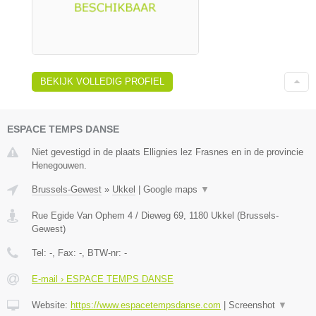
BEKIJK VOLLEDIG PROFIEL
ESPACE TEMPS DANSE
Niet gevestigd in de plaats Ellignies lez Frasnes en in de provincie
Henegouwen.
Brussels-Gewest
»
Ukkel
|
Google maps
▼
Rue Egide Van Ophem 4 / Dieweg 69
,
1180
Ukkel
(
Brussels-
Gewest
)
Tel:
-
, Fax:
-
, BTW-nr:
-
E-mail › ESPACE TEMPS DANSE
Website:
https://www.espacetempsdanse.com
|
Screenshot
▼