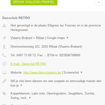
BEKIJK VOLLEDIG PROFIEL
Dansclub RETRO
Niet gevestigd in de plaats Ellignies lez Frasnes en in de provincie
Henegouwen.
Vlaams-Brabant
»
Rillaar
|
Google maps
▼
Diestsesteenweg 321
,
3202
Rillaar
(
Vlaams-Brabant
)
Tel:
0497 73 08 72
, Fax:
-
, BTW-nr:
BE0506798868
E-mail › Dansclub RETRO
Website:
http://www.dansclubretro.be
|
Screenshot
▼
Wil je vlot leren dansen om een soepele en eenvoudige manier dan
kan je
▼
Koppeldansen, Latin solo, Openingsdans, Jeugddans, Zumba,
Swing, rock,
▼