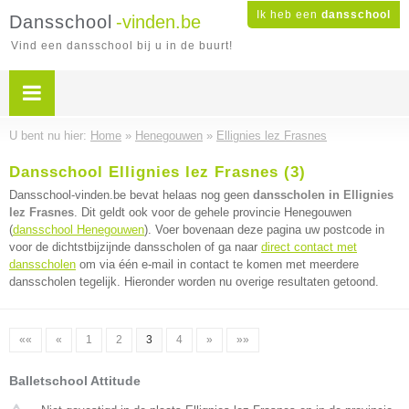
Ik heb een
dansschool
Dansschool
-vinden.be
Vind een dansschool bij u in de buurt!
U bent nu hier:
Home
»
Henegouwen
»
Ellignies lez Frasnes
Dansschool Ellignies lez Frasnes (3)
Dansschool-vinden.be bevat helaas nog geen
dansscholen in Ellignies
lez Frasnes
. Dit geldt ook voor de gehele provincie Henegouwen
(
dansschool Henegouwen
). Voer bovenaan deze pagina uw postcode in
voor de dichtstbijzijnde dansscholen of ga naar
direct contact met
dansscholen
om via één e-mail in contact te komen met meerdere
dansscholen tegelijk. Hieronder worden nu overige resultaten getoond.
««
«
1
2
3
4
»
»»
Balletschool Attitude