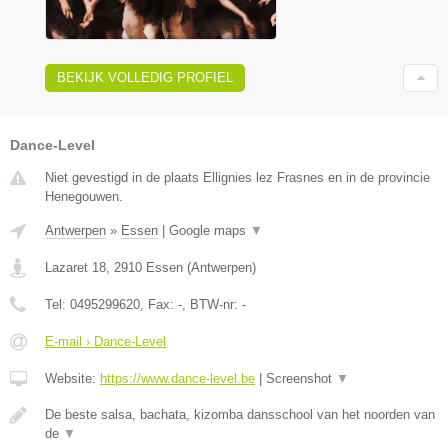
BEKIJK VOLLEDIG PROFIEL
Dance-Level
Niet gevestigd in de plaats Ellignies lez Frasnes en in de provincie
Henegouwen.
Antwerpen
»
Essen
|
Google maps
▼
Lazaret 18
,
2910
Essen
(
Antwerpen
)
Tel:
0495299620
, Fax:
-
, BTW-nr:
-
E-mail › Dance-Level
Website:
https://www.dance-level.be
|
Screenshot
▼
De beste salsa, bachata, kizomba dansschool van het noorden van
de
▼