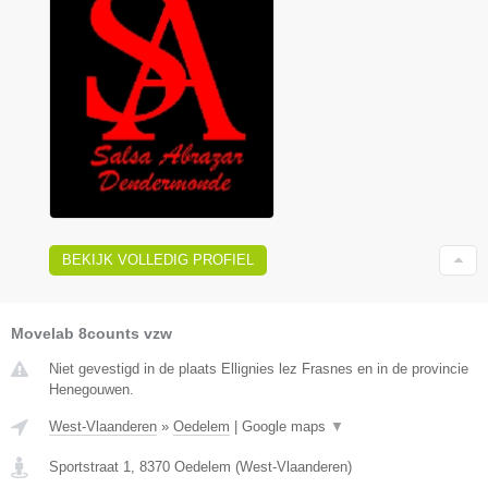
BEKIJK VOLLEDIG PROFIEL
Movelab 8counts vzw
Niet gevestigd in de plaats Ellignies lez Frasnes en in de provincie
Henegouwen.
West-Vlaanderen
»
Oedelem
|
Google maps
▼
Sportstraat 1
,
8370
Oedelem
(
West-Vlaanderen
)