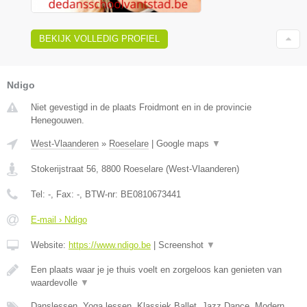
BEKIJK VOLLEDIG PROFIEL
Ndigo
Niet gevestigd in de plaats Froidmont en in de provincie
Henegouwen.
West-Vlaanderen
»
Roeselare
|
Google maps
▼
Stokerijstraat 56
,
8800
Roeselare
(
West-Vlaanderen
)
Tel:
-
, Fax:
-
, BTW-nr:
BE0810673441
E-mail › Ndigo
Website:
https://www.ndigo.be
|
Screenshot
▼
Een plaats waar je je thuis voelt en zorgeloos kan genieten van
waardevolle
▼
Danslessen, Yoga lessen, Klassiek Ballet, Jazz Dance, Modern