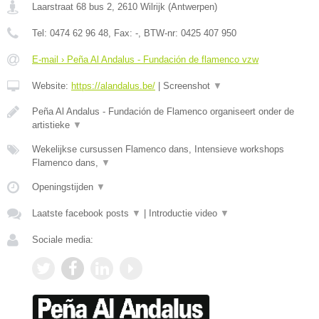
Laarstraat 68 bus 2
,
2610
Wilrijk
(
Antwerpen
)
Tel:
0474 62 96 48
, Fax:
-
, BTW-nr:
0425 407 950
E-mail › Peña Al Andalus - Fundación de flamenco vzw
Website:
https://alandalus.be/
|
Screenshot
▼
Peña Al Andalus - Fundación de Flamenco organiseert onder de
artistieke
▼
Wekelijkse cursussen Flamenco dans, Intensieve workshops
Flamenco dans,
▼
Openingstijden
▼
Laatste facebook posts
▼
|
Introductie video
▼
Sociale media: