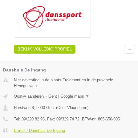
BEKIJK VOLLEDIG PROFIEL
Danshuis De Ingang
Niet gevestigd in de plaats Froidmont en in de provincie
Henegouwen.
Oost-Vlaanderen
»
Gent
|
Google maps
▼
Hurstweg 8
,
9000
Gent
(
Oost-Vlaanderen
)
Tel:
09/220 82 96
, Fax:
09/329 74 72
, BTW-nr:
865-656-605
E-mail › Danshuis De Ingang