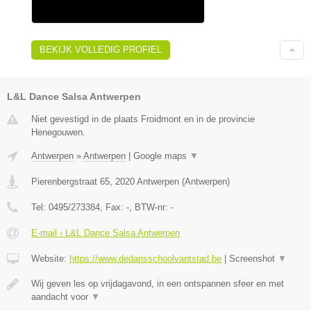
BEKIJK VOLLEDIG PROFIEL
L&L Dance Salsa Antwerpen
Niet gevestigd in de plaats Froidmont en in de provincie
Henegouwen.
Antwerpen
»
Antwerpen
|
Google maps
▼
Pierenbergstraat 65
,
2020
Antwerpen
(
Antwerpen
)
Tel:
0495/273384
, Fax:
-
, BTW-nr:
-
E-mail › L&L Dance Salsa Antwerpen
Website:
https://www.dedansschoolvantstad.be
|
Screenshot
▼
Wij geven les op vrijdagavond, in een ontspannen sfeer en met
aandacht voor
▼