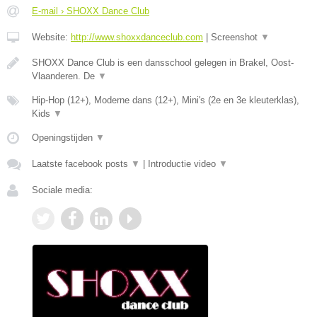
E-mail › SHOXX Dance Club
Website:
http://www.shoxxdanceclub.com
|
Screenshot
▼
SHOXX Dance Club is een dansschool gelegen in Brakel, Oost-
Vlaanderen. De
▼
Hip-Hop (12+), Moderne dans (12+), Mini's (2e en 3e kleuterklas),
Kids
▼
Openingstijden
▼
Laatste facebook posts
▼
|
Introductie video
▼
Sociale media: