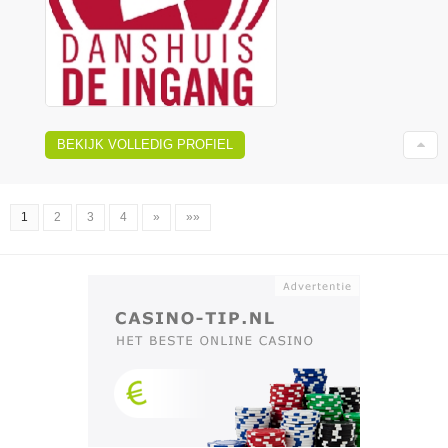
BEKIJK VOLLEDIG PROFIEL
1
2
3
4
»
»»