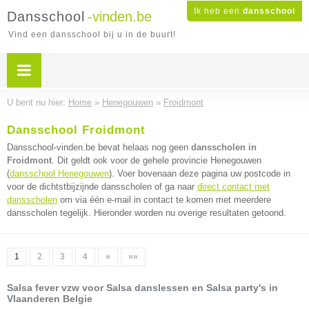
Ik heb een
dansschool
Dansschool
-vinden.be
Vind een dansschool bij u in de buurt!
U bent nu hier:
Home
»
Henegouwen
»
Froidmont
Dansschool Froidmont
Dansschool-vinden.be bevat helaas nog geen
dansscholen in
Froidmont
. Dit geldt ook voor de gehele provincie Henegouwen
(
dansschool Henegouwen
). Voer bovenaan deze pagina uw postcode in
voor de dichtstbijzijnde dansscholen of ga naar
direct contact met
dansscholen
om via één e-mail in contact te komen met meerdere
dansscholen tegelijk. Hieronder worden nu overige resultaten getoond.
1
2
3
4
»
»»
Salsa fever vzw voor Salsa danslessen en Salsa party's in
Vlaanderen Belgie