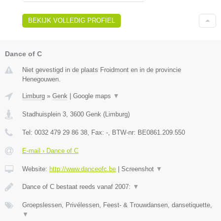
BEKIJK VOLLEDIG PROFIEL
Dance of C
Niet gevestigd in de plaats Froidmont en in de provincie
Henegouwen.
Limburg
»
Genk
|
Google maps
▼
Stadhuisplein 3
,
3600
Genk
(
Limburg
)
Tel:
0032 479 29 86 38
, Fax:
-
, BTW-nr:
BE0861.209.550
E-mail › Dance of C
Website:
http://www.danceofc.be
|
Screenshot
▼
Dance of C bestaat reeds vanaf 2007:
▼
Groepslessen, Privélessen, Feest- & Trouwdansen, dansetiquette,
▼