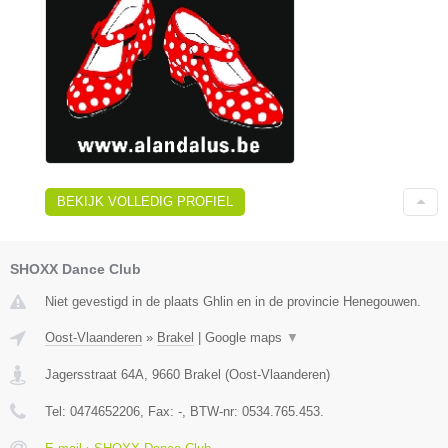
BEKIJK VOLLEDIG PROFIEL
SHOXX Dance Club
Niet gevestigd in de plaats Ghlin en in de provincie Henegouwen.
Oost-Vlaanderen
»
Brakel
|
Google maps
▼
Jagersstraat 64A
,
9660
Brakel
(
Oost-Vlaanderen
)
Tel:
0474652206
, Fax:
-
, BTW-nr:
0534.765.453.