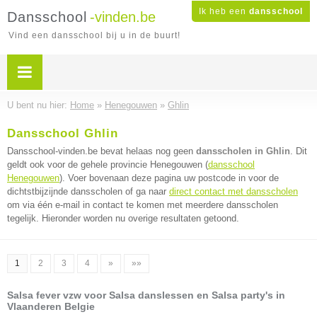
Ik heb een
dansschool
Dansschool
-vinden.be
Vind een dansschool bij u in de buurt!
U bent nu hier:
Home
»
Henegouwen
»
Ghlin
Dansschool Ghlin
Dansschool-vinden.be bevat helaas nog geen
dansscholen in Ghlin
. Dit
geldt ook voor de gehele provincie Henegouwen (
dansschool
Henegouwen
). Voer bovenaan deze pagina uw postcode in voor de
dichtstbijzijnde dansscholen of ga naar
direct contact met dansscholen
om via één e-mail in contact te komen met meerdere dansscholen
tegelijk. Hieronder worden nu overige resultaten getoond.
1
2
3
4
»
»»
Salsa fever vzw voor Salsa danslessen en Salsa party's in
Vlaanderen Belgie