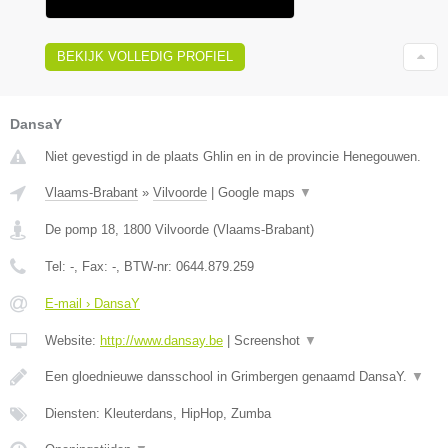
BEKIJK VOLLEDIG PROFIEL
DansaY
Niet gevestigd in de plaats Ghlin en in de provincie Henegouwen.
Vlaams-Brabant
»
Vilvoorde
|
Google maps
▼
De pomp 18
,
1800
Vilvoorde
(
Vlaams-Brabant
)
Tel:
-
, Fax:
-
, BTW-nr:
0644.879.259
E-mail › DansaY
Website:
http://www.dansay.be
|
Screenshot
▼
Een gloednieuwe dansschool in Grimbergen genaamd DansaY.
▼
Diensten: Kleuterdans, HipHop, Zumba