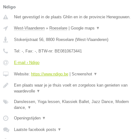
Ndigo
Niet gevestigd in de plaats Ghlin en in de provincie Henegouwen.
West-Vlaanderen
»
Roeselare
|
Google maps
▼
Stokerijstraat 56
,
8800
Roeselare
(
West-Vlaanderen
)
Tel:
-
, Fax:
-
, BTW-nr:
BE0810673441
E-mail › Ndigo
Website:
https://www.ndigo.be
|
Screenshot
▼
Een plaats waar je je thuis voelt en zorgeloos kan genieten van
waardevolle
▼
Danslessen, Yoga lessen, Klassiek Ballet, Jazz Dance, Modern
dance,
▼
Openingstijden
▼
Laatste facebook posts
▼