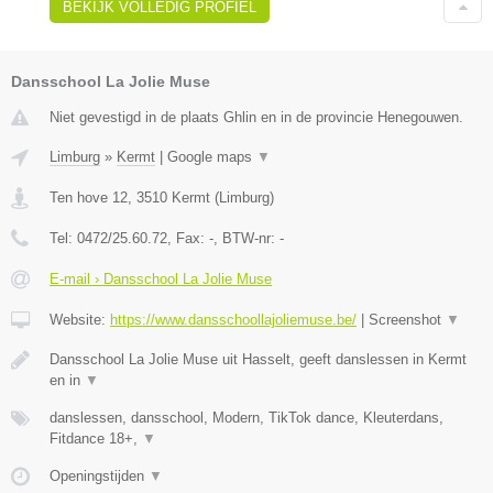
BEKIJK VOLLEDIG PROFIEL
Dansschool La Jolie Muse
Niet gevestigd in de plaats Ghlin en in de provincie Henegouwen.
Limburg
»
Kermt
|
Google maps
▼
Ten hove 12
,
3510
Kermt
(
Limburg
)
Tel:
0472/25.60.72
, Fax:
-
, BTW-nr:
-
E-mail › Dansschool La Jolie Muse
Website:
https://www.dansschoollajoliemuse.be/
|
Screenshot
▼
Dansschool La Jolie Muse uit Hasselt, geeft danslessen in Kermt
en in
▼
danslessen, dansschool, Modern, TikTok dance, Kleuterdans,
Fitdance 18+,
▼
Openingstijden
▼