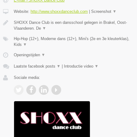
E-mail › SHOXX Dance Club
Website:
http://www.shoxxdanceclub.com
|
Screenshot
▼
SHOXX Dance Club is een dansschool gelegen in Brakel, Oost-
Vlaanderen. De
▼
Hip-Hop (12+), Moderne dans (12+), Mini's (2e en 3e kleuterklas),
Kids
▼
Openingstijden
▼
Laatste facebook posts
▼
|
Introductie video
▼
Sociale media: