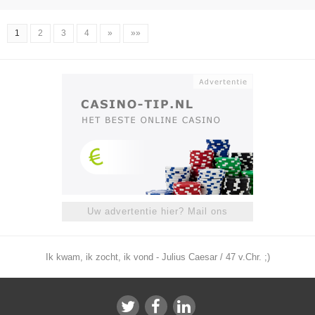
1
2
3
4
»
»»
Uw advertentie hier? Mail ons
Ik kwam, ik zocht, ik vond - Julius Caesar / 47 v.Chr. ;)