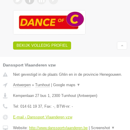
BEKIJK VOLLEDIG PROFIEL
Danssport Vlaanderen vzw
Niet gevestigd in de plaats Ghlin en in de provincie Henegouwen.
Antwerpen
»
Turnhout
|
Google maps
▼
Kempenlaan 27 bus 1
,
2300
Turnhout
(
Antwerpen
)
Tel:
014 61 19 37
, Fax:
-
, BTW-nr:
-
E-mail › Danssport Vlaanderen vzw
Website:
http://www.danssportvlaanderen.be
|
Screenshot
▼