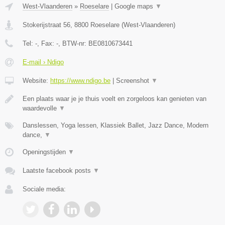
West-Vlaanderen
»
Roeselare
|
Google maps
▼
Stokerijstraat 56
,
8800
Roeselare
(
West-Vlaanderen
)
Tel:
-
, Fax:
-
, BTW-nr:
BE0810673441
E-mail › Ndigo
Website:
https://www.ndigo.be
|
Screenshot
▼
Een plaats waar je je thuis voelt en zorgeloos kan genieten van
waardevolle
▼
Danslessen, Yoga lessen, Klassiek Ballet, Jazz Dance, Modern
dance,
▼
Openingstijden
▼
Laatste facebook posts
▼
Sociale media: