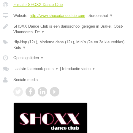
E-mail › SHOXX Dance Club
Website:
http://www.shoxxdanceclub.com
|
Screenshot
▼
SHOXX Dance Club is een dansschool gelegen in Brakel, Oost-
Vlaanderen. De
▼
Hip-Hop (12+), Moderne dans (12+), Mini's (2e en 3e kleuterklas),
Kids
▼
Openingstijden
▼
Laatste facebook posts
▼
|
Introductie video
▼
Sociale media: