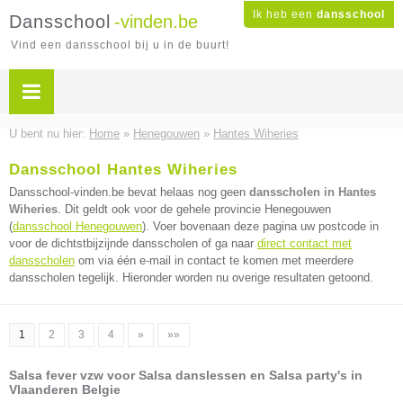
Ik heb een
dansschool
Dansschool
-vinden.be
Vind een dansschool bij u in de buurt!
U bent nu hier:
Home
»
Henegouwen
»
Hantes Wiheries
Dansschool Hantes Wiheries
Dansschool-vinden.be bevat helaas nog geen
dansscholen in Hantes
Wiheries
. Dit geldt ook voor de gehele provincie Henegouwen
(
dansschool Henegouwen
). Voer bovenaan deze pagina uw postcode in
voor de dichtstbijzijnde dansscholen of ga naar
direct contact met
dansscholen
om via één e-mail in contact te komen met meerdere
dansscholen tegelijk. Hieronder worden nu overige resultaten getoond.
1
2
3
4
»
»»
Salsa fever vzw voor Salsa danslessen en Salsa party's in
Vlaanderen Belgie