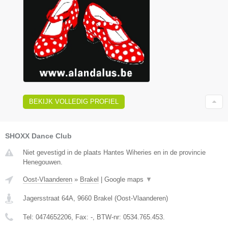
BEKIJK VOLLEDIG PROFIEL
SHOXX Dance Club
Niet gevestigd in de plaats Hantes Wiheries en in de provincie
Henegouwen.
Oost-Vlaanderen
»
Brakel
|
Google maps
▼
Jagersstraat 64A
,
9660
Brakel
(
Oost-Vlaanderen
)
Tel:
0474652206
, Fax:
-
, BTW-nr:
0534.765.453.