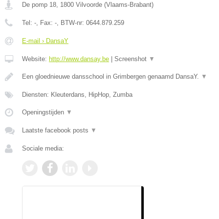
De pomp 18
,
1800
Vilvoorde
(
Vlaams-Brabant
)
Tel:
-
, Fax:
-
, BTW-nr:
0644.879.259
E-mail › DansaY
Website:
http://www.dansay.be
|
Screenshot
▼
Een gloednieuwe dansschool in Grimbergen genaamd DansaY.
▼
Diensten: Kleuterdans, HipHop, Zumba
Openingstijden
▼
Laatste facebook posts
▼
Sociale media: