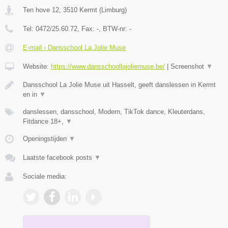
Ten hove 12
,
3510
Kermt
(
Limburg
)
Tel:
0472/25.60.72
, Fax:
-
, BTW-nr:
-
E-mail › Dansschool La Jolie Muse
Website:
https://www.dansschoollajoliemuse.be/
|
Screenshot
▼
Dansschool La Jolie Muse uit Hasselt, geeft danslessen in Kermt
en in
▼
danslessen, dansschool, Modern, TikTok dance, Kleuterdans,
Fitdance 18+,
▼
Openingstijden
▼
Laatste facebook posts
▼
Sociale media: