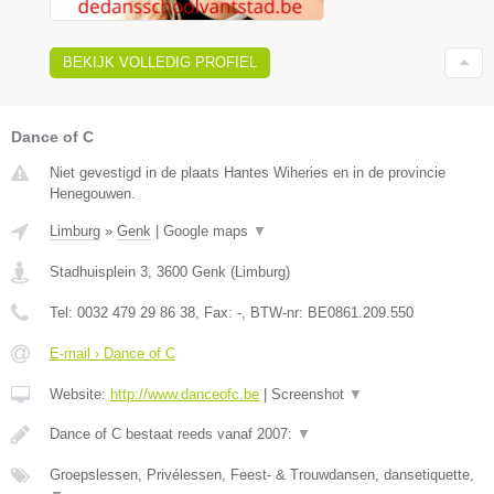
BEKIJK VOLLEDIG PROFIEL
Dance of C
Niet gevestigd in de plaats Hantes Wiheries en in de provincie
Henegouwen.
Limburg
»
Genk
|
Google maps
▼
Stadhuisplein 3
,
3600
Genk
(
Limburg
)
Tel:
0032 479 29 86 38
, Fax:
-
, BTW-nr:
BE0861.209.550
E-mail › Dance of C
Website:
http://www.danceofc.be
|
Screenshot
▼
Dance of C bestaat reeds vanaf 2007:
▼
Groepslessen, Privélessen, Feest- & Trouwdansen, dansetiquette,