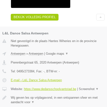
BEKIJK VOLLEDIG PROFIEL
L&L Dance Salsa Antwerpen
Niet gevestigd in de plaats Hantes Wiheries en in de provincie
Henegouwen.
Antwerpen
»
Antwerpen
|
Google maps
▼
Pierenbergstraat 65
,
2020
Antwerpen
(
Antwerpen
)
Tel:
0495/273384
, Fax:
-
, BTW-nr:
-
E-mail › L&L Dance Salsa Antwerpen
Website:
https://www.dedansschoolvantstad.be
|
Screenshot
▼
Wij geven les op vrijdagavond, in een ontspannen sfeer en met
aandacht voor
▼