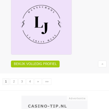
BEKIJK VOLLEDIG PROFIEL
1
2
3
4
»
»»