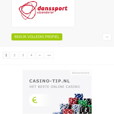
BEKIJK VOLLEDIG PROFIEL
1
2
3
4
»
»»