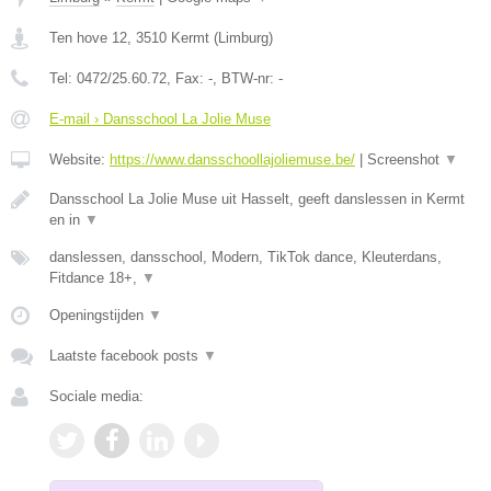
Ten hove 12
,
3510
Kermt
(
Limburg
)
Tel:
0472/25.60.72
, Fax:
-
, BTW-nr:
-
E-mail › Dansschool La Jolie Muse
Website:
https://www.dansschoollajoliemuse.be/
|
Screenshot
▼
Dansschool La Jolie Muse uit Hasselt, geeft danslessen in Kermt
en in
▼
danslessen, dansschool, Modern, TikTok dance, Kleuterdans,
Fitdance 18+,
▼
Openingstijden
▼
Laatste facebook posts
▼
Sociale media: