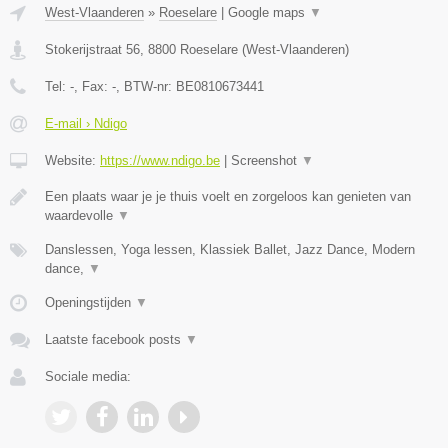
West-Vlaanderen
»
Roeselare
|
Google maps
▼
Stokerijstraat 56
,
8800
Roeselare
(
West-Vlaanderen
)
Tel:
-
, Fax:
-
, BTW-nr:
BE0810673441
E-mail › Ndigo
Website:
https://www.ndigo.be
|
Screenshot
▼
Een plaats waar je je thuis voelt en zorgeloos kan genieten van
waardevolle
▼
Danslessen, Yoga lessen, Klassiek Ballet, Jazz Dance, Modern
dance,
▼
Openingstijden
▼
Laatste facebook posts
▼
Sociale media: