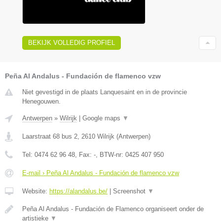
BEKIJK VOLLEDIG PROFIEL
Peña Al Andalus - Fundación de flamenco vzw
Niet gevestigd in de plaats Lanquesaint en in de provincie
Henegouwen.
Antwerpen
»
Wilrijk
|
Google maps
▼
Laarstraat 68 bus 2
,
2610
Wilrijk
(
Antwerpen
)
Tel:
0474 62 96 48
, Fax:
-
, BTW-nr:
0425 407 950
E-mail › Peña Al Andalus - Fundación de flamenco vzw
Website:
https://alandalus.be/
|
Screenshot
▼
Peña Al Andalus - Fundación de Flamenco organiseert onder de
artistieke
▼