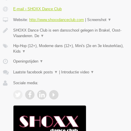
E-mail › SHOXX Dance Club
Website:
http://www.shoxxdanceclub.com
|
Screenshot
▼
SHOXX Dance Club is een dansschool gelegen in Brakel, Oost-
Vlaanderen. De
▼
Hip-Hop (12+), Moderne dans (12+), Mini's (2e en 3e kleuterklas),
Kids
▼
Openingstijden
▼
Laatste facebook posts
▼
|
Introductie video
▼
Sociale media: