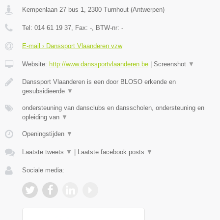
Kempenlaan 27 bus 1
,
2300
Turnhout
(
Antwerpen
)
Tel:
014 61 19 37
, Fax:
-
, BTW-nr:
-
E-mail › Danssport Vlaanderen vzw
Website:
http://www.danssportvlaanderen.be
|
Screenshot
▼
Danssport Vlaanderen is een door BLOSO erkende en
gesubsidieerde
▼
ondersteuning van dansclubs en dansscholen, ondersteuning en
opleiding van
▼
Openingstijden
▼
Laatste tweets
▼
|
Laatste facebook posts
▼
Sociale media: