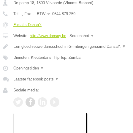
De pomp 18
,
1800
Vilvoorde
(
Vlaams-Brabant
)
Tel:
-
, Fax:
-
, BTW-nr:
0644.879.259
E-mail › DansaY
Website:
http://www.dansay.be
|
Screenshot
▼
Een gloednieuwe dansschool in Grimbergen genaamd DansaY.
▼
Diensten: Kleuterdans, HipHop, Zumba
Openingstijden
▼
Laatste facebook posts
▼
Sociale media: