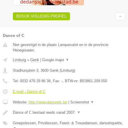
BEKIJK VOLLEDIG PROFIEL
Dance of C
Niet gevestigd in de plaats Lanquesaint en in de provincie
Henegouwen.
Limburg
»
Genk
|
Google maps
▼
Stadhuisplein 3
,
3600
Genk
(
Limburg
)
Tel:
0032 479 29 86 38
, Fax:
-
, BTW-nr:
BE0861.209.550
E-mail › Dance of C
Website:
http://www.danceofc.be
|
Screenshot
▼
Dance of C bestaat reeds vanaf 2007:
▼
Groepslessen, Privélessen, Feest- & Trouwdansen, dansetiquette,