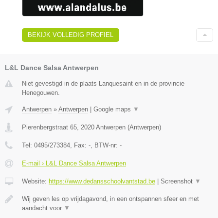
BEKIJK VOLLEDIG PROFIEL
L&L Dance Salsa Antwerpen
Niet gevestigd in de plaats Lanquesaint en in de provincie
Henegouwen.
Antwerpen
»
Antwerpen
|
Google maps
▼
Pierenbergstraat 65
,
2020
Antwerpen
(
Antwerpen
)
Tel:
0495/273384
, Fax:
-
, BTW-nr:
-
E-mail › L&L Dance Salsa Antwerpen
Website:
https://www.dedansschoolvantstad.be
|
Screenshot
▼
Wij geven les op vrijdagavond, in een ontspannen sfeer en met
aandacht voor
▼