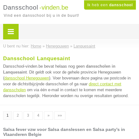
Ik heb een
dansschool
Dansschool
-vinden.be
Vind een dansschool bij u in de buurt!
U bent nu hier:
Home
»
Henegouwen
»
Lanquesaint
Dansschool Lanquesaint
Dansschool-vinden.be bevat helaas nog geen
dansscholen in
Lanquesaint
. Dit geldt ook voor de gehele provincie Henegouwen
(
dansschool Henegouwen
). Voer bovenaan deze pagina uw postcode in
voor de dichtstbijzijnde dansscholen of ga naar
direct contact met
dansscholen
om via één e-mail in contact te komen met meerdere
dansscholen tegelijk. Hieronder worden nu overige resultaten getoond.
1
2
3
4
»
»»
Salsa fever vzw voor Salsa danslessen en Salsa party's in
Vlaanderen Belgie