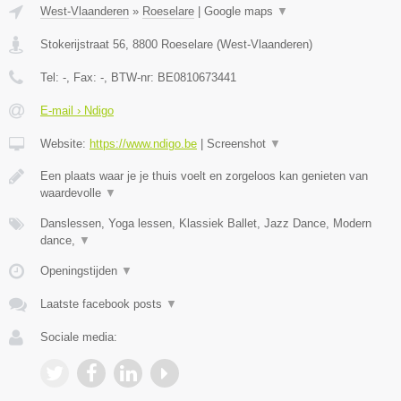
West-Vlaanderen
»
Roeselare
|
Google maps
▼
Stokerijstraat 56
,
8800
Roeselare
(
West-Vlaanderen
)
Tel:
-
, Fax:
-
, BTW-nr:
BE0810673441
E-mail › Ndigo
Website:
https://www.ndigo.be
|
Screenshot
▼
Een plaats waar je je thuis voelt en zorgeloos kan genieten van
waardevolle
▼
Danslessen, Yoga lessen, Klassiek Ballet, Jazz Dance, Modern
dance,
▼
Openingstijden
▼
Laatste facebook posts
▼
Sociale media: