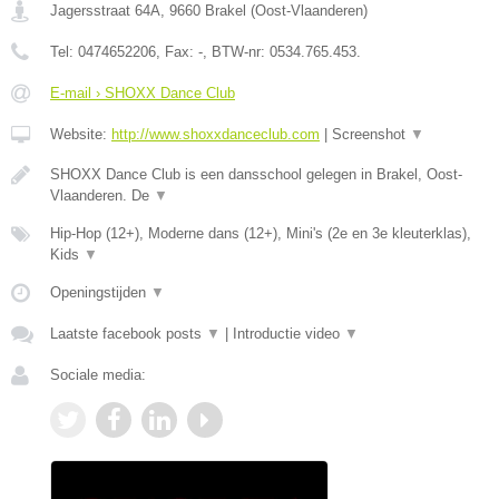
Jagersstraat 64A
,
9660
Brakel
(
Oost-Vlaanderen
)
Tel:
0474652206
, Fax:
-
, BTW-nr:
0534.765.453.
E-mail › SHOXX Dance Club
Website:
http://www.shoxxdanceclub.com
|
Screenshot
▼
SHOXX Dance Club is een dansschool gelegen in Brakel, Oost-
Vlaanderen. De
▼
Hip-Hop (12+), Moderne dans (12+), Mini's (2e en 3e kleuterklas),
Kids
▼
Openingstijden
▼
Laatste facebook posts
▼
|
Introductie video
▼
Sociale media: