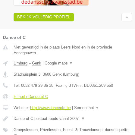
BEKIJK VOLLEDIG PROFIEL
Dance of C
Niet gevestigd in de plaats Leers Nord en in de provincie
Henegouwen.
Limburg
»
Genk
|
Google maps
▼
Stadhuisplein 3
,
3600
Genk
(
Limburg
)
Tel:
0032 479 29 86 38
, Fax:
-
, BTW-nr:
BE0861.209.550
E-mail › Dance of C
Website:
http://www.danceofc.be
|
Screenshot
▼
Dance of C bestaat reeds vanaf 2007:
▼
Groepslessen, Privélessen, Feest- & Trouwdansen, dansetiquette,