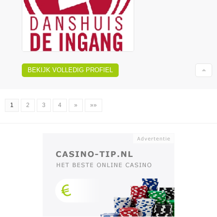
BEKIJK VOLLEDIG PROFIEL
1
2
3
4
»
»»