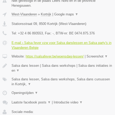
Niet gevestigd in de plaats Leers Nord en in de provincie
Henegouwen.
West-Vlaanderen
»
Kortrijk
|
Google maps
▼
Stationsstraat 09
,
8500
Kortrijk
(
West-Vlaanderen
)
Tel:
+32 4 86 893553
, Fax:
-
, BTW-nr:
BE 0474.875.376
E-mail › Salsa fever vzw voor Salsa danslessen en Salsa party's in
Vlaanderen Belgie
Website:
https://salsafever.be/woensdag-lessen/
|
Screenshot
▼
Salsa dans lessen | Salsa dans workshops | Salsa dans initiaties in
en
▼
Salsa dans lessen, Salsa dans workshops, Salsa dans cursussen
in Kortrijk,
▼
Openingstijden
▼
Laatste facebook posts
▼
|
Introductie video
▼
Sociale media: