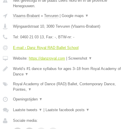
Niet gevestigd in de plaats Leers Nord en in de provincie
Henegouwen.
Vlaams-Brabant
»
Tervuren
|
Google maps
▼
Wijngaardstraat 10
,
3080
Tervuren
(
Vlaams-Brabant
)
Tel:
0460 21 03 13
, Fax:
-
, BTW-nr:
-
E-mail › Danz Royal RAD Ballet School
Website:
https://danzroyal.com
|
Screenshot
▼
World’s #1 dance syllabus for ages 3–18 from Royal Academy of
Dance
▼
Royal Academy of Dance (RAD) Ballet, Contemporary Dance,
Pointes,
▼
Openingstijden
▼
Laatste tweets
▼
|
Laatste facebook posts
▼
Sociale media: