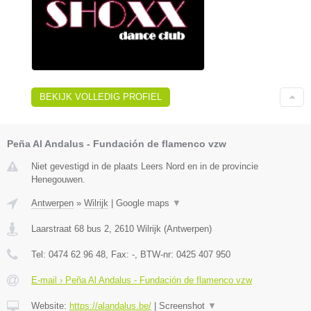
BEKIJK VOLLEDIG PROFIEL
Peña Al Andalus - Fundación de flamenco vzw
Niet gevestigd in de plaats Leers Nord en in de provincie
Henegouwen.
Antwerpen
»
Wilrijk
|
Google maps
▼
Laarstraat 68 bus 2
,
2610
Wilrijk
(
Antwerpen
)
Tel:
0474 62 96 48
, Fax:
-
, BTW-nr:
0425 407 950
E-mail › Peña Al Andalus - Fundación de flamenco vzw
Website:
https://alandalus.be/
|
Screenshot
▼