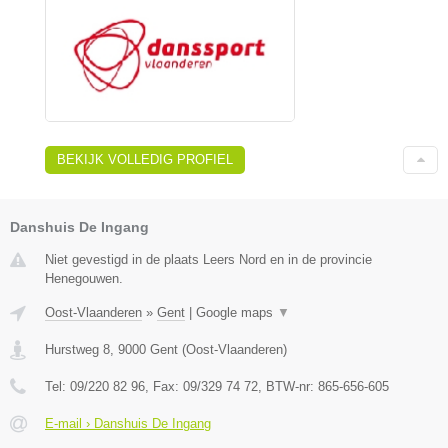
BEKIJK VOLLEDIG PROFIEL
Danshuis De Ingang
Niet gevestigd in de plaats Leers Nord en in de provincie
Henegouwen.
Oost-Vlaanderen
»
Gent
|
Google maps
▼
Hurstweg 8
,
9000
Gent
(
Oost-Vlaanderen
)
Tel:
09/220 82 96
, Fax:
09/329 74 72
, BTW-nr:
865-656-605
E-mail › Danshuis De Ingang