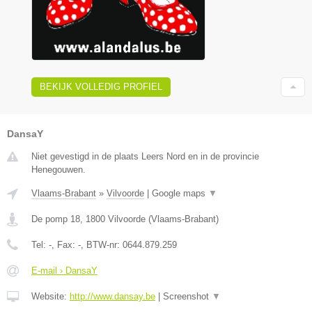
BEKIJK VOLLEDIG PROFIEL
DansaY
Niet gevestigd in de plaats Leers Nord en in de provincie
Henegouwen.
Vlaams-Brabant
»
Vilvoorde
|
Google maps
▼
De pomp 18
,
1800
Vilvoorde
(
Vlaams-Brabant
)
Tel:
-
, Fax:
-
, BTW-nr:
0644.879.259
E-mail › DansaY
Website:
http://www.dansay.be
|
Screenshot
▼