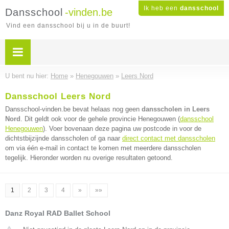
Ik heb een
dansschool
Dansschool
-vinden.be
Vind een dansschool bij u in de buurt!
U bent nu hier:
Home
»
Henegouwen
»
Leers Nord
Dansschool Leers Nord
Dansschool-vinden.be bevat helaas nog geen
dansscholen in Leers
Nord
. Dit geldt ook voor de gehele provincie Henegouwen (
dansschool
Henegouwen
). Voer bovenaan deze pagina uw postcode in voor de
dichtstbijzijnde dansscholen of ga naar
direct contact met dansscholen
om via één e-mail in contact te komen met meerdere dansscholen
tegelijk. Hieronder worden nu overige resultaten getoond.
1
2
3
4
»
»»
Danz Royal RAD Ballet School