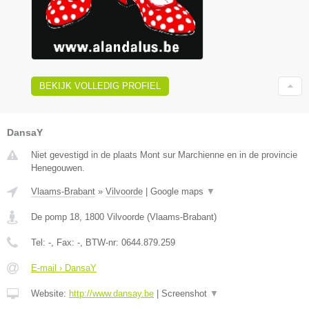
BEKIJK VOLLEDIG PROFIEL
DansaY
Niet gevestigd in de plaats Mont sur Marchienne en in de provincie
Henegouwen.
Vlaams-Brabant
»
Vilvoorde
|
Google maps
▼
De pomp 18
,
1800
Vilvoorde
(
Vlaams-Brabant
)
Tel:
-
, Fax:
-
, BTW-nr:
0644.879.259
E-mail › DansaY
Website:
http://www.dansay.be
|
Screenshot
▼