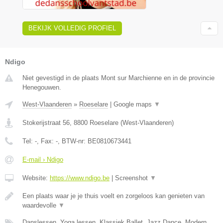
BEKIJK VOLLEDIG PROFIEL
Ndigo
Niet gevestigd in de plaats Mont sur Marchienne en in de provincie
Henegouwen.
West-Vlaanderen
»
Roeselare
|
Google maps
▼
Stokerijstraat 56
,
8800
Roeselare
(
West-Vlaanderen
)
Tel:
-
, Fax:
-
, BTW-nr:
BE0810673441
E-mail › Ndigo
Website:
https://www.ndigo.be
|
Screenshot
▼
Een plaats waar je je thuis voelt en zorgeloos kan genieten van
waardevolle
▼
Danslessen, Yoga lessen, Klassiek Ballet, Jazz Dance, Modern