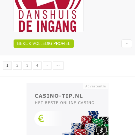
BEKIJK VOLLEDIG PROFIEL
1
2
3
4
»
»»