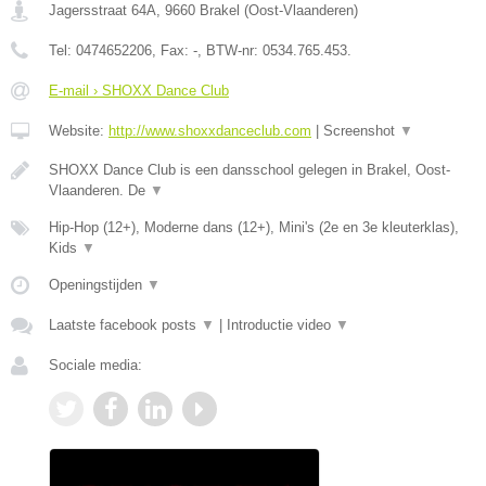
Jagersstraat 64A
,
9660
Brakel
(
Oost-Vlaanderen
)
Tel:
0474652206
, Fax:
-
, BTW-nr:
0534.765.453.
E-mail › SHOXX Dance Club
Website:
http://www.shoxxdanceclub.com
|
Screenshot
▼
SHOXX Dance Club is een dansschool gelegen in Brakel, Oost-
Vlaanderen. De
▼
Hip-Hop (12+), Moderne dans (12+), Mini's (2e en 3e kleuterklas),
Kids
▼
Openingstijden
▼
Laatste facebook posts
▼
|
Introductie video
▼
Sociale media: