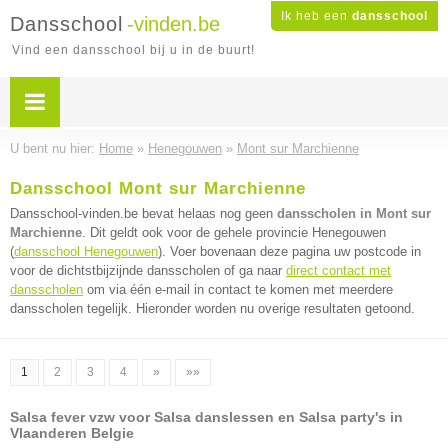
Ik heb een
dansschool
Dansschool
-vinden.be
Vind een dansschool bij u in de buurt!
U bent nu hier:
Home
»
Henegouwen
»
Mont sur Marchienne
Dansschool Mont sur Marchienne
Dansschool-vinden.be bevat helaas nog geen
dansscholen in Mont sur
Marchienne
. Dit geldt ook voor de gehele provincie Henegouwen
(
dansschool Henegouwen
). Voer bovenaan deze pagina uw postcode in
voor de dichtstbijzijnde dansscholen of ga naar
direct contact met
dansscholen
om via één e-mail in contact te komen met meerdere
dansscholen tegelijk. Hieronder worden nu overige resultaten getoond.
1
2
3
4
»
»»
Salsa fever vzw voor Salsa danslessen en Salsa party's in
Vlaanderen Belgie