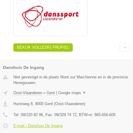
BEKIJK VOLLEDIG PROFIEL
Danshuis De Ingang
Niet gevestigd in de plaats Mont sur Marchienne en in de provincie
Henegouwen.
Oost-Vlaanderen
»
Gent
|
Google maps
▼
Hurstweg 8
,
9000
Gent
(
Oost-Vlaanderen
)
Tel:
09/220 82 96
, Fax:
09/329 74 72
, BTW-nr:
865-656-605
E-mail › Danshuis De Ingang