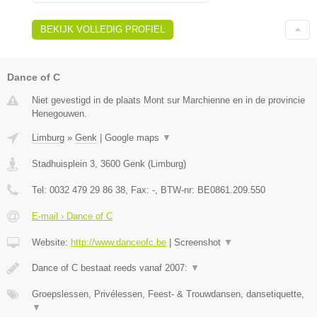
BEKIJK VOLLEDIG PROFIEL
Dance of C
Niet gevestigd in de plaats Mont sur Marchienne en in de provincie
Henegouwen.
Limburg
»
Genk
|
Google maps
▼
Stadhuisplein 3
,
3600
Genk
(
Limburg
)
Tel:
0032 479 29 86 38
, Fax:
-
, BTW-nr:
BE0861.209.550
E-mail › Dance of C
Website:
http://www.danceofc.be
|
Screenshot
▼
Dance of C bestaat reeds vanaf 2007:
▼
Groepslessen, Privélessen, Feest- & Trouwdansen, dansetiquette,
▼