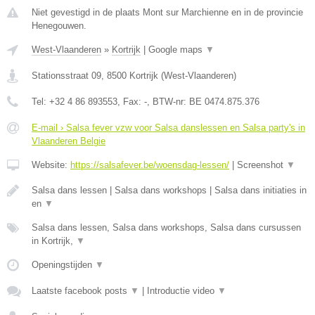
Niet gevestigd in de plaats Mont sur Marchienne en in de provincie
Henegouwen.
West-Vlaanderen
»
Kortrijk
|
Google maps
▼
Stationsstraat 09
,
8500
Kortrijk
(
West-Vlaanderen
)
Tel:
+32 4 86 893553
, Fax:
-
, BTW-nr:
BE 0474.875.376
E-mail › Salsa fever vzw voor Salsa danslessen en Salsa party's in
Vlaanderen Belgie
Website:
https://salsafever.be/woensdag-lessen/
|
Screenshot
▼
Salsa dans lessen | Salsa dans workshops | Salsa dans initiaties in
en
▼
Salsa dans lessen, Salsa dans workshops, Salsa dans cursussen
in Kortrijk,
▼
Openingstijden
▼
Laatste facebook posts
▼
|
Introductie video
▼