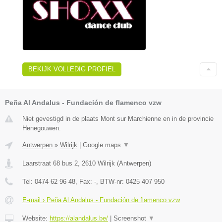
BEKIJK VOLLEDIG PROFIEL
Peña Al Andalus - Fundación de flamenco vzw
Niet gevestigd in de plaats Mont sur Marchienne en in de provincie
Henegouwen.
Antwerpen
»
Wilrijk
|
Google maps
▼
Laarstraat 68 bus 2
,
2610
Wilrijk
(
Antwerpen
)
Tel:
0474 62 96 48
, Fax:
-
, BTW-nr:
0425 407 950
E-mail › Peña Al Andalus - Fundación de flamenco vzw
Website:
https://alandalus.be/
|
Screenshot
▼