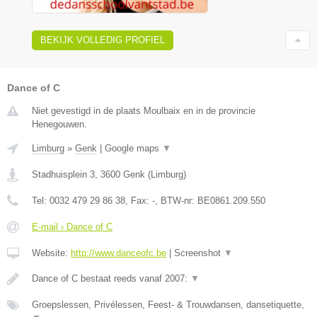
BEKIJK VOLLEDIG PROFIEL
Dance of C
Niet gevestigd in de plaats Moulbaix en in de provincie
Henegouwen.
Limburg
»
Genk
|
Google maps
▼
Stadhuisplein 3
,
3600
Genk
(
Limburg
)
Tel:
0032 479 29 86 38
, Fax:
-
, BTW-nr:
BE0861.209.550
E-mail › Dance of C
Website:
http://www.danceofc.be
|
Screenshot
▼
Dance of C bestaat reeds vanaf 2007:
▼
Groepslessen, Privélessen, Feest- & Trouwdansen, dansetiquette,