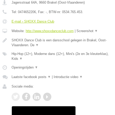
Jagersstraat 64A
,
9660
Brakel
(
Oost-Vlaanderen
)
Tel:
0474652206
, Fax:
-
, BTW-nr:
0534.765.453.
E-mail › SHOXX Dance Club
Website:
http://www.shoxxdanceclub.com
|
Screenshot
▼
SHOXX Dance Club is een dansschool gelegen in Brakel, Oost-
Vlaanderen. De
▼
Hip-Hop (12+), Moderne dans (12+), Mini's (2e en 3e kleuterklas),
Kids
▼
Openingstijden
▼
Laatste facebook posts
▼
|
Introductie video
▼
Sociale media: