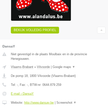
BEKIJK VOLLEDIG PROFIEL
DansaY
Niet gevestigd in de plaats Moulbaix en in de provincie
Henegouwen.
Vlaams-Brabant
»
Vilvoorde
|
Google maps
▼
De pomp 18
,
1800
Vilvoorde
(
Vlaams-Brabant
)
Tel:
-
, Fax:
-
, BTW-nr:
0644.879.259
E-mail › DansaY
Website:
http://www.dansay.be
|
Screenshot
▼