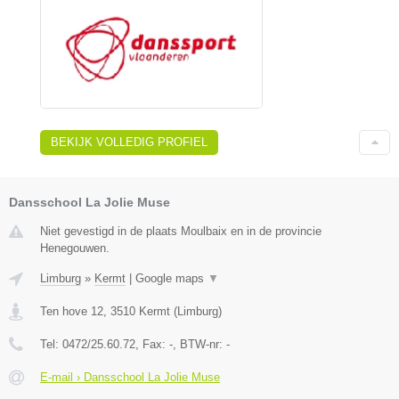
BEKIJK VOLLEDIG PROFIEL
Dansschool La Jolie Muse
Niet gevestigd in de plaats Moulbaix en in de provincie
Henegouwen.
Limburg
»
Kermt
|
Google maps
▼
Ten hove 12
,
3510
Kermt
(
Limburg
)
Tel:
0472/25.60.72
, Fax:
-
, BTW-nr:
-
E-mail › Dansschool La Jolie Muse