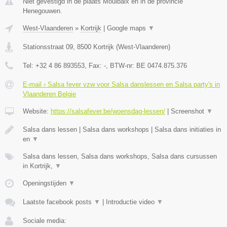
Niet gevestigd in de plaats Moulbaix en in de provincie
Henegouwen.
West-Vlaanderen
»
Kortrijk
|
Google maps
▼
Stationsstraat 09
,
8500
Kortrijk
(
West-Vlaanderen
)
Tel:
+32 4 86 893553
, Fax:
-
, BTW-nr:
BE 0474.875.376
E-mail › Salsa fever vzw voor Salsa danslessen en Salsa party's in
Vlaanderen Belgie
Website:
https://salsafever.be/woensdag-lessen/
|
Screenshot
▼
Salsa dans lessen | Salsa dans workshops | Salsa dans initiaties in
en
▼
Salsa dans lessen, Salsa dans workshops, Salsa dans cursussen
in Kortrijk,
▼
Openingstijden
▼
Laatste facebook posts
▼
|
Introductie video
▼
Sociale media: