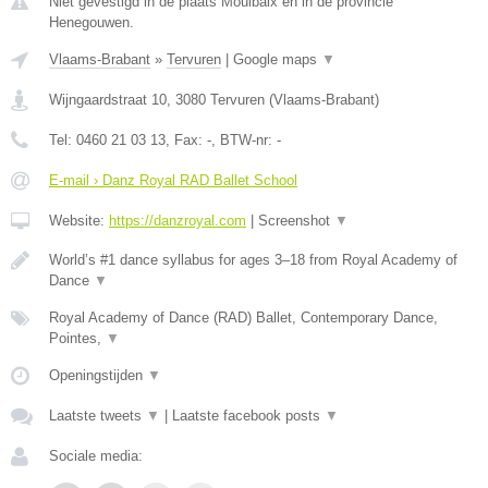
Niet gevestigd in de plaats Moulbaix en in de provincie
Henegouwen.
Vlaams-Brabant
»
Tervuren
|
Google maps
▼
Wijngaardstraat 10
,
3080
Tervuren
(
Vlaams-Brabant
)
Tel:
0460 21 03 13
, Fax:
-
, BTW-nr:
-
E-mail › Danz Royal RAD Ballet School
Website:
https://danzroyal.com
|
Screenshot
▼
World’s #1 dance syllabus for ages 3–18 from Royal Academy of
Dance
▼
Royal Academy of Dance (RAD) Ballet, Contemporary Dance,
Pointes,
▼
Openingstijden
▼
Laatste tweets
▼
|
Laatste facebook posts
▼
Sociale media: