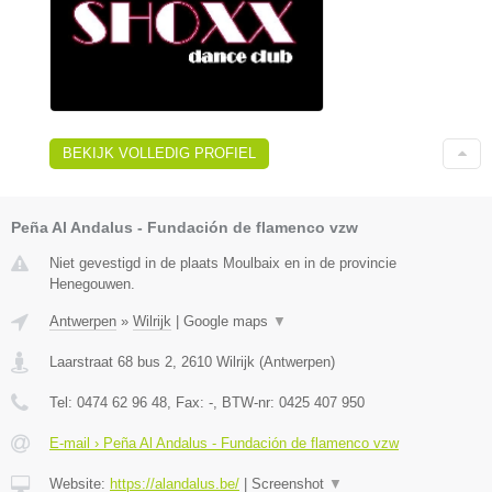
BEKIJK VOLLEDIG PROFIEL
Peña Al Andalus - Fundación de flamenco vzw
Niet gevestigd in de plaats Moulbaix en in de provincie
Henegouwen.
Antwerpen
»
Wilrijk
|
Google maps
▼
Laarstraat 68 bus 2
,
2610
Wilrijk
(
Antwerpen
)
Tel:
0474 62 96 48
, Fax:
-
, BTW-nr:
0425 407 950
E-mail › Peña Al Andalus - Fundación de flamenco vzw
Website:
https://alandalus.be/
|
Screenshot
▼