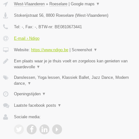
West-Vlaanderen
»
Roeselare
|
Google maps
▼
Stokerijstraat 56
,
8800
Roeselare
(
West-Vlaanderen
)
Tel:
-
, Fax:
-
, BTW-nr:
BE0810673441
E-mail › Ndigo
Website:
https://www.ndigo.be
|
Screenshot
▼
Een plaats waar je je thuis voelt en zorgeloos kan genieten van
waardevolle
▼
Danslessen, Yoga lessen, Klassiek Ballet, Jazz Dance, Modern
dance,
▼
Openingstijden
▼
Laatste facebook posts
▼
Sociale media: