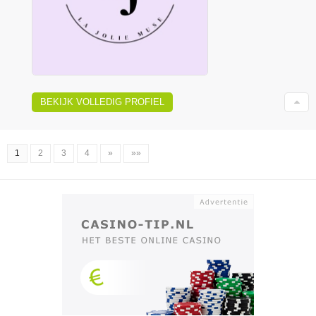
BEKIJK VOLLEDIG PROFIEL
1
2
3
4
»
»»