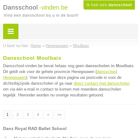
Ik heb een
dansschool
Dansschool
-vinden.be
Vind een dansschool bij u in de buurt!
U bent nu hier:
Home
»
Henegouwen
»
Moulbaix
Dansschool Moulbaix
Dansschool-vinden.be bevat helaas nog geen
dansscholen in Moulbaix
.
Dit geldt ook voor de gehele provincie Henegouwen (
dansschool
Henegouwen
). Voer bovenaan deze pagina uw postcode in voor de
dichtstbijzijnde dansscholen of ga naar
direct contact met dansscholen
om via één e-mail in contact te komen met meerdere dansscholen
tegelijk. Hieronder worden nu overige resultaten getoond.
1
2
3
4
»
»»
Danz Royal RAD Ballet School