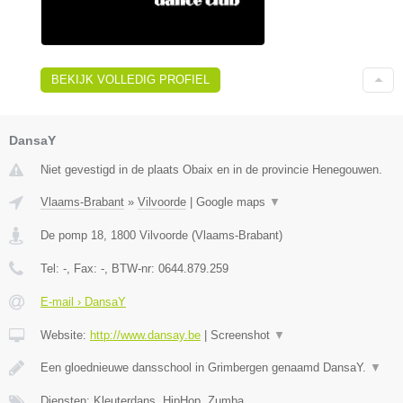
BEKIJK VOLLEDIG PROFIEL
DansaY
Niet gevestigd in de plaats Obaix en in de provincie Henegouwen.
Vlaams-Brabant
»
Vilvoorde
|
Google maps
▼
De pomp 18
,
1800
Vilvoorde
(
Vlaams-Brabant
)
Tel:
-
, Fax:
-
, BTW-nr:
0644.879.259
E-mail › DansaY
Website:
http://www.dansay.be
|
Screenshot
▼
Een gloednieuwe dansschool in Grimbergen genaamd DansaY.
▼
Diensten: Kleuterdans, HipHop, Zumba