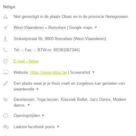
Ndigo
Niet gevestigd in de plaats Obaix en in de provincie Henegouwen.
West-Vlaanderen
»
Roeselare
|
Google maps
▼
Stokerijstraat 56
,
8800
Roeselare
(
West-Vlaanderen
)
Tel:
-
, Fax:
-
, BTW-nr:
BE0810673441
E-mail › Ndigo
Website:
https://www.ndigo.be
|
Screenshot
▼
Een plaats waar je je thuis voelt en zorgeloos kan genieten van
waardevolle
▼
Danslessen, Yoga lessen, Klassiek Ballet, Jazz Dance, Modern
dance,
▼
Openingstijden
▼
Laatste facebook posts
▼