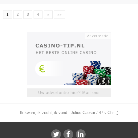
1
2
3
4
»
»»
Uw advertentie hier? Mail ons
Ik kwam, ik zocht, ik vond - Julius Caesar / 47 v.Chr. ;)