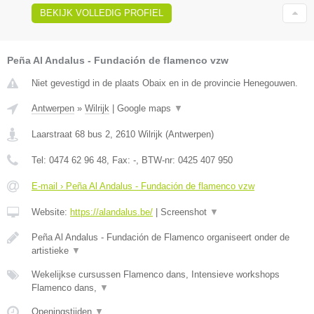
BEKIJK VOLLEDIG PROFIEL
Peña Al Andalus - Fundación de flamenco vzw
Niet gevestigd in de plaats Obaix en in de provincie Henegouwen.
Antwerpen
»
Wilrijk
|
Google maps
▼
Laarstraat 68 bus 2
,
2610
Wilrijk
(
Antwerpen
)
Tel:
0474 62 96 48
, Fax:
-
, BTW-nr:
0425 407 950
E-mail › Peña Al Andalus - Fundación de flamenco vzw
Website:
https://alandalus.be/
|
Screenshot
▼
Peña Al Andalus - Fundación de Flamenco organiseert onder de
artistieke
▼
Wekelijkse cursussen Flamenco dans, Intensieve workshops
Flamenco dans,
▼
Openingstijden
▼