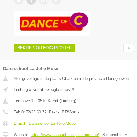
BEKIJK VOLLEDIG PROFIEL
Dansschool La Jolie Muse
Niet gevestigd in de plaats Obaix en in de provincie Henegouwen.
Limburg
»
Kermt
|
Google maps
▼
Ten hove 12
,
3510
Kermt
(
Limburg
)
Tel:
0472/25.60.72
, Fax:
-
, BTW-nr:
-
E-mail › Dansschool La Jolie Muse
Website:
https://www.dansschoollajoliemuse.be/
|
Screenshot
▼