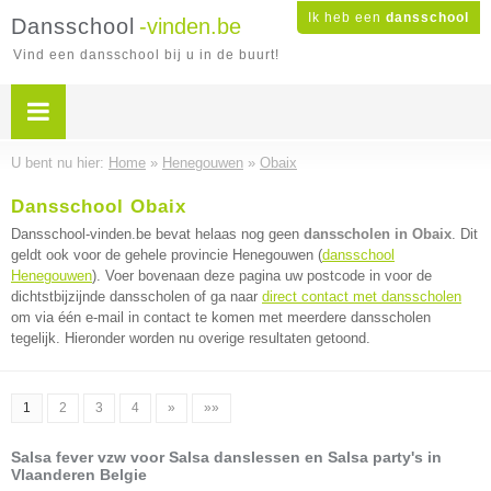
Ik heb een
dansschool
Dansschool
-vinden.be
Vind een dansschool bij u in de buurt!
U bent nu hier:
Home
»
Henegouwen
»
Obaix
Dansschool Obaix
Dansschool-vinden.be bevat helaas nog geen
dansscholen in Obaix
. Dit
geldt ook voor de gehele provincie Henegouwen (
dansschool
Henegouwen
). Voer bovenaan deze pagina uw postcode in voor de
dichtstbijzijnde dansscholen of ga naar
direct contact met dansscholen
om via één e-mail in contact te komen met meerdere dansscholen
tegelijk. Hieronder worden nu overige resultaten getoond.
1
2
3
4
»
»»
Salsa fever vzw voor Salsa danslessen en Salsa party's in
Vlaanderen Belgie