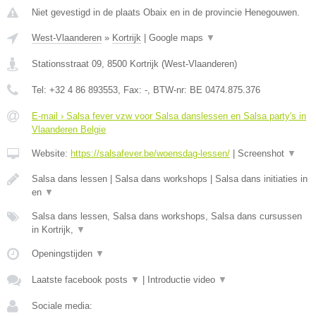
Niet gevestigd in de plaats Obaix en in de provincie Henegouwen.
West-Vlaanderen
»
Kortrijk
|
Google maps
▼
Stationsstraat 09
,
8500
Kortrijk
(
West-Vlaanderen
)
Tel:
+32 4 86 893553
, Fax:
-
, BTW-nr:
BE 0474.875.376
E-mail › Salsa fever vzw voor Salsa danslessen en Salsa party's in
Vlaanderen Belgie
Website:
https://salsafever.be/woensdag-lessen/
|
Screenshot
▼
Salsa dans lessen | Salsa dans workshops | Salsa dans initiaties in
en
▼
Salsa dans lessen, Salsa dans workshops, Salsa dans cursussen
in Kortrijk,
▼
Openingstijden
▼
Laatste facebook posts
▼
|
Introductie video
▼
Sociale media: