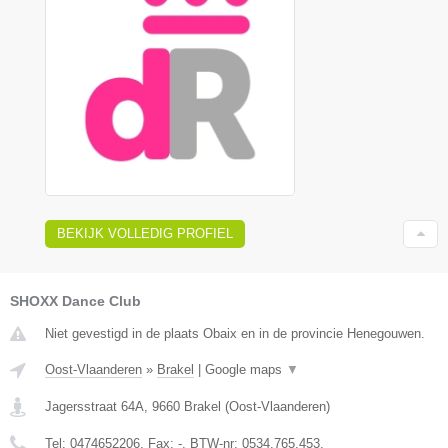
BEKIJK VOLLEDIG PROFIEL
SHOXX Dance Club
Niet gevestigd in de plaats Obaix en in de provincie Henegouwen.
Oost-Vlaanderen
»
Brakel
|
Google maps
▼
Jagersstraat 64A
,
9660
Brakel
(
Oost-Vlaanderen
)
Tel:
0474652206
, Fax:
-
, BTW-nr:
0534.765.453.