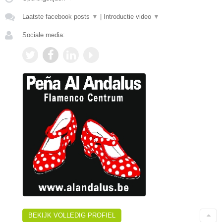
Laatste facebook posts
▼
|
Introductie video
▼
Sociale media:
BEKIJK VOLLEDIG PROFIEL