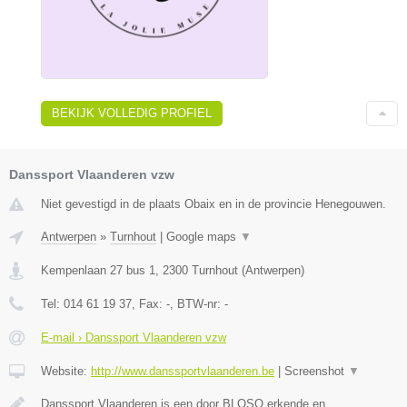
BEKIJK VOLLEDIG PROFIEL
Danssport Vlaanderen vzw
Niet gevestigd in de plaats Obaix en in de provincie Henegouwen.
Antwerpen
»
Turnhout
|
Google maps
▼
Kempenlaan 27 bus 1
,
2300
Turnhout
(
Antwerpen
)
Tel:
014 61 19 37
, Fax:
-
, BTW-nr:
-
E-mail › Danssport Vlaanderen vzw
Website:
http://www.danssportvlaanderen.be
|
Screenshot
▼
Danssport Vlaanderen is een door BLOSO erkende en