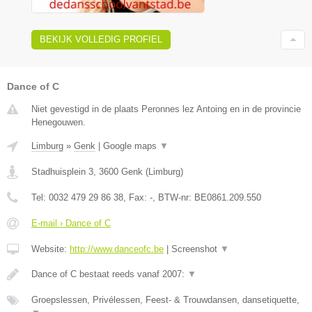
BEKIJK VOLLEDIG PROFIEL
Dance of C
Niet gevestigd in de plaats Peronnes lez Antoing en in de provincie
Henegouwen.
Limburg
»
Genk
|
Google maps
▼
Stadhuisplein 3
,
3600
Genk
(
Limburg
)
Tel:
0032 479 29 86 38
, Fax:
-
, BTW-nr:
BE0861.209.550
E-mail › Dance of C
Website:
http://www.danceofc.be
|
Screenshot
▼
Dance of C bestaat reeds vanaf 2007:
▼
Groepslessen, Privélessen, Feest- & Trouwdansen, dansetiquette,