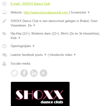
E-mail › SHOXX Dance Club
Website:
http://www.shoxxdanceclub.com
|
Screenshot
▼
SHOXX Dance Club is een dansschool gelegen in Brakel, Oost-
Vlaanderen. De
▼
Hip-Hop (12+), Moderne dans (12+), Mini's (2e en 3e kleuterklas),
Kids
▼
Openingstijden
▼
Laatste facebook posts
▼
|
Introductie video
▼
Sociale media: