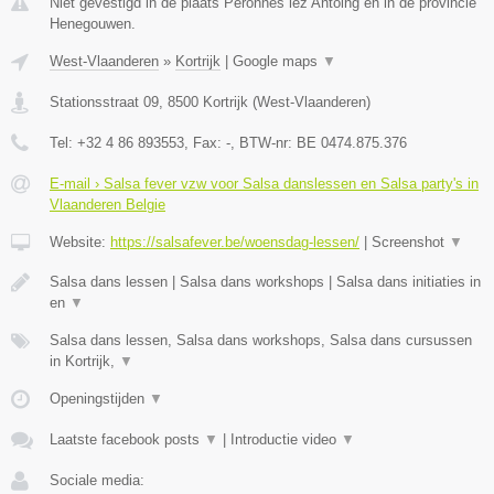
Niet gevestigd in de plaats Peronnes lez Antoing en in de provincie
Henegouwen.
West-Vlaanderen
»
Kortrijk
|
Google maps
▼
Stationsstraat 09
,
8500
Kortrijk
(
West-Vlaanderen
)
Tel:
+32 4 86 893553
, Fax:
-
, BTW-nr:
BE 0474.875.376
E-mail › Salsa fever vzw voor Salsa danslessen en Salsa party's in
Vlaanderen Belgie
Website:
https://salsafever.be/woensdag-lessen/
|
Screenshot
▼
Salsa dans lessen | Salsa dans workshops | Salsa dans initiaties in
en
▼
Salsa dans lessen, Salsa dans workshops, Salsa dans cursussen
in Kortrijk,
▼
Openingstijden
▼
Laatste facebook posts
▼
|
Introductie video
▼
Sociale media: