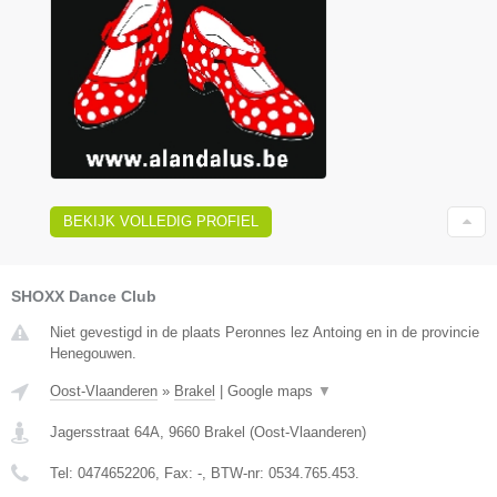
BEKIJK VOLLEDIG PROFIEL
SHOXX Dance Club
Niet gevestigd in de plaats Peronnes lez Antoing en in de provincie
Henegouwen.
Oost-Vlaanderen
»
Brakel
|
Google maps
▼
Jagersstraat 64A
,
9660
Brakel
(
Oost-Vlaanderen
)
Tel:
0474652206
, Fax:
-
, BTW-nr:
0534.765.453.