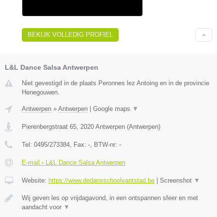
BEKIJK VOLLEDIG PROFIEL
L&L Dance Salsa Antwerpen
Niet gevestigd in de plaats Peronnes lez Antoing en in de provincie
Henegouwen.
Antwerpen
»
Antwerpen
|
Google maps
▼
Pierenbergstraat 65
,
2020
Antwerpen
(
Antwerpen
)
Tel:
0495/273384
, Fax:
-
, BTW-nr:
-
E-mail › L&L Dance Salsa Antwerpen
Website:
https://www.dedansschoolvantstad.be
|
Screenshot
▼
Wij geven les op vrijdagavond, in een ontspannen sfeer en met
aandacht voor
▼