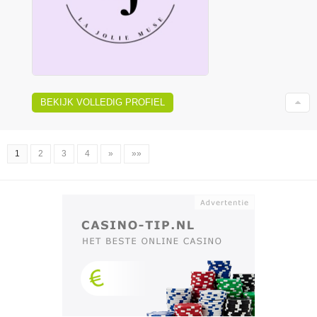
BEKIJK VOLLEDIG PROFIEL
1
2
3
4
»
»»