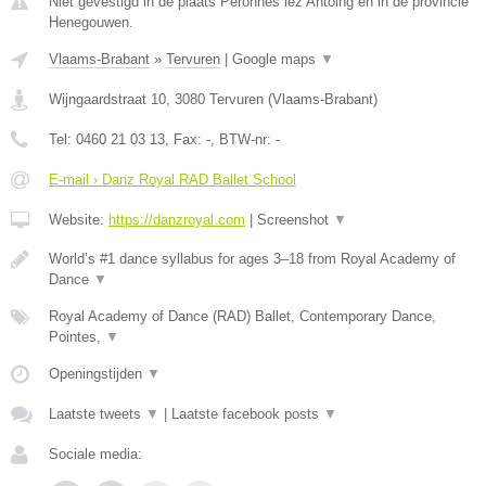
Niet gevestigd in de plaats Peronnes lez Antoing en in de provincie
Henegouwen.
Vlaams-Brabant
»
Tervuren
|
Google maps
▼
Wijngaardstraat 10
,
3080
Tervuren
(
Vlaams-Brabant
)
Tel:
0460 21 03 13
, Fax:
-
, BTW-nr:
-
E-mail › Danz Royal RAD Ballet School
Website:
https://danzroyal.com
|
Screenshot
▼
World’s #1 dance syllabus for ages 3–18 from Royal Academy of
Dance
▼
Royal Academy of Dance (RAD) Ballet, Contemporary Dance,
Pointes,
▼
Openingstijden
▼
Laatste tweets
▼
|
Laatste facebook posts
▼
Sociale media: