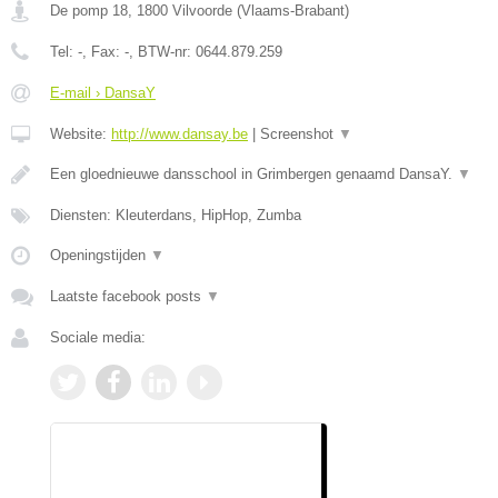
De pomp 18
,
1800
Vilvoorde
(
Vlaams-Brabant
)
Tel:
-
, Fax:
-
, BTW-nr:
0644.879.259
E-mail › DansaY
Website:
http://www.dansay.be
|
Screenshot
▼
Een gloednieuwe dansschool in Grimbergen genaamd DansaY.
▼
Diensten: Kleuterdans, HipHop, Zumba
Openingstijden
▼
Laatste facebook posts
▼
Sociale media: