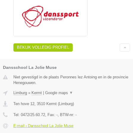
BEKIJK VOLLEDIG PROFIEL
Dansschool La Jolie Muse
Niet gevestigd in de plaats Peronnes lez Antoing en in de provincie
Henegouwen.
Limburg
»
Kermt
|
Google maps
▼
Ten hove 12
,
3510
Kermt
(
Limburg
)
Tel:
0472/25.60.72
, Fax:
-
, BTW-nr:
-
E-mail › Dansschool La Jolie Muse