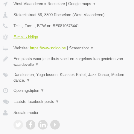
West-Vlaanderen
»
Roeselare
|
Google maps
▼
Stokerijstraat 56
,
8800
Roeselare
(
West-Vlaanderen
)
Tel:
-
, Fax:
-
, BTW-nr:
BE0810673441
E-mail › Ndigo
Website:
https://www.ndigo.be
|
Screenshot
▼
Een plaats waar je je thuis voelt en zorgeloos kan genieten van
waardevolle
▼
Danslessen, Yoga lessen, Klassiek Ballet, Jazz Dance, Modern
dance,
▼
Openingstijden
▼
Laatste facebook posts
▼
Sociale media: