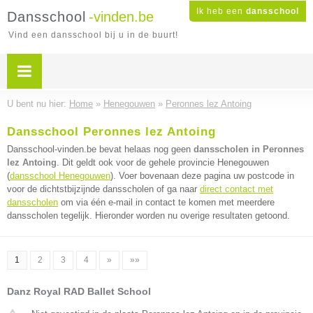
Ik heb een
dansschool
Dansschool
-vinden.be
Vind een dansschool bij u in de buurt!
U bent nu hier:
Home
»
Henegouwen
»
Peronnes lez Antoing
Dansschool Peronnes lez Antoing
Dansschool-vinden.be bevat helaas nog geen
dansscholen in Peronnes
lez Antoing
. Dit geldt ook voor de gehele provincie Henegouwen
(
dansschool Henegouwen
). Voer bovenaan deze pagina uw postcode in
voor de dichtstbijzijnde dansscholen of ga naar
direct contact met
dansscholen
om via één e-mail in contact te komen met meerdere
dansscholen tegelijk. Hieronder worden nu overige resultaten getoond.
1
2
3
4
»
»»
Danz Royal RAD Ballet School