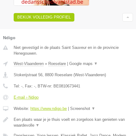
BEKIJK VOLLEDIG PROFIEL
Ndigo
Niet gevestigd in de plaats Saint Sauveur en in de provincie
Henegouwen.
West-Vlaanderen
»
Roeselare
|
Google maps
▼
Stokerijstraat 56
,
8800
Roeselare
(
West-Vlaanderen
)
Tel:
-
, Fax:
-
, BTW-nr:
BE0810673441
E-mail › Ndigo
Website:
https://www.ndigo.be
|
Screenshot
▼
Een plaats waar je je thuis voelt en zorgeloos kan genieten van
waardevolle
▼
Danslessen, Yoga lessen, Klassiek Ballet, Jazz Dance, Modern