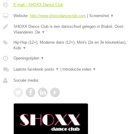
E-mail › SHOXX Dance Club
Website:
http://www.shoxxdanceclub.com
|
Screenshot
▼
SHOXX Dance Club is een dansschool gelegen in Brakel, Oost-
Vlaanderen. De
▼
Hip-Hop (12+), Moderne dans (12+), Mini's (2e en 3e kleuterklas),
Kids
▼
Openingstijden
▼
Laatste facebook posts
▼
|
Introductie video
▼
Sociale media: