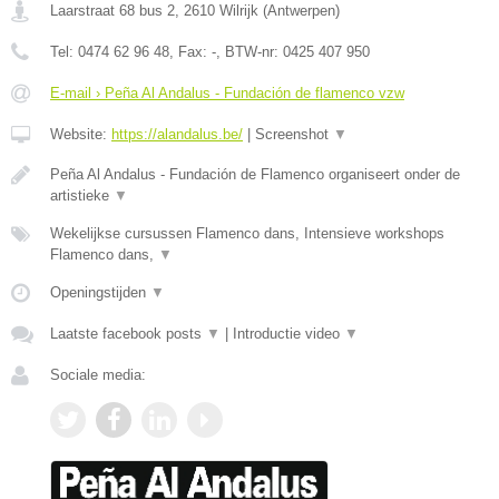
Laarstraat 68 bus 2
,
2610
Wilrijk
(
Antwerpen
)
Tel:
0474 62 96 48
, Fax:
-
, BTW-nr:
0425 407 950
E-mail › Peña Al Andalus - Fundación de flamenco vzw
Website:
https://alandalus.be/
|
Screenshot
▼
Peña Al Andalus - Fundación de Flamenco organiseert onder de
artistieke
▼
Wekelijkse cursussen Flamenco dans, Intensieve workshops
Flamenco dans,
▼
Openingstijden
▼
Laatste facebook posts
▼
|
Introductie video
▼
Sociale media: