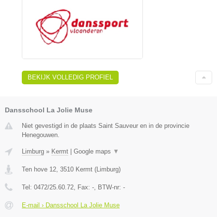
BEKIJK VOLLEDIG PROFIEL
Dansschool La Jolie Muse
Niet gevestigd in de plaats Saint Sauveur en in de provincie
Henegouwen.
Limburg
»
Kermt
|
Google maps
▼
Ten hove 12
,
3510
Kermt
(
Limburg
)
Tel:
0472/25.60.72
, Fax:
-
, BTW-nr:
-
E-mail › Dansschool La Jolie Muse