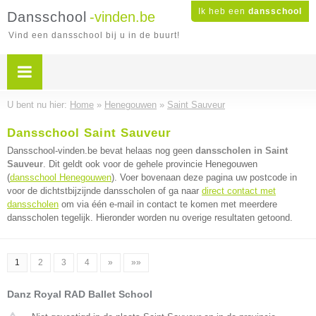
Ik heb een
dansschool
Dansschool
-vinden.be
Vind een dansschool bij u in de buurt!
U bent nu hier:
Home
»
Henegouwen
»
Saint Sauveur
Dansschool Saint Sauveur
Dansschool-vinden.be bevat helaas nog geen
dansscholen in Saint
Sauveur
. Dit geldt ook voor de gehele provincie Henegouwen
(
dansschool Henegouwen
). Voer bovenaan deze pagina uw postcode in
voor de dichtstbijzijnde dansscholen of ga naar
direct contact met
dansscholen
om via één e-mail in contact te komen met meerdere
dansscholen tegelijk. Hieronder worden nu overige resultaten getoond.
1
2
3
4
»
»»
Danz Royal RAD Ballet School