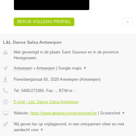
BEKIJK VOLLEDIG PROFIEL
L&L Dance Salsa Antwerpen
Niet gevestigd in de plaats Saint Sauveur en in de provincie
Henegouwen.
Antwerpen
»
Antwerpen
|
Google maps
▼
Pierenbergstraat 65
,
2020
Antwerpen
(
Antwerpen
)
Tel:
0495/273384
, Fax:
-
, BTW-nr:
-
E-mail › L&L Dance Salsa Antwerpen
Website:
https://www.dedansschoolvantstad.be
|
Screenshot
▼
Wij geven les op vrijdagavond, in een ontspannen sfeer en met
aandacht voor
▼