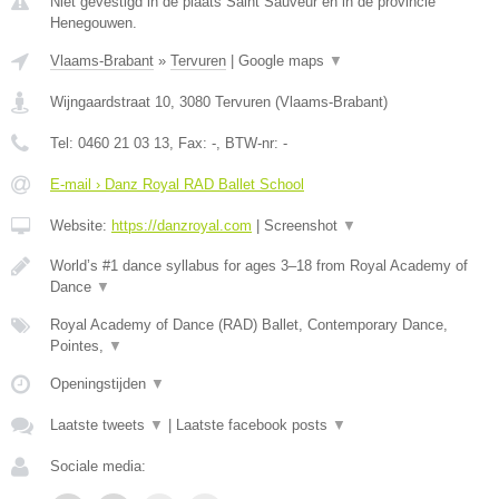
Niet gevestigd in de plaats Saint Sauveur en in de provincie
Henegouwen.
Vlaams-Brabant
»
Tervuren
|
Google maps
▼
Wijngaardstraat 10
,
3080
Tervuren
(
Vlaams-Brabant
)
Tel:
0460 21 03 13
, Fax:
-
, BTW-nr:
-
E-mail › Danz Royal RAD Ballet School
Website:
https://danzroyal.com
|
Screenshot
▼
World’s #1 dance syllabus for ages 3–18 from Royal Academy of
Dance
▼
Royal Academy of Dance (RAD) Ballet, Contemporary Dance,
Pointes,
▼
Openingstijden
▼
Laatste tweets
▼
|
Laatste facebook posts
▼
Sociale media: