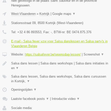
Niet gevestigd in de plaats Saint Sauveur en in de provincie
Henegouwen.
West-Vlaanderen
»
Kortrijk
|
Google maps
▼
Stationsstraat 09
,
8500
Kortrijk
(
West-Vlaanderen
)
Tel:
+32 4 86 893553
, Fax:
-
, BTW-nr:
BE 0474.875.376
E-mail › Salsa fever vzw voor Salsa danslessen en Salsa party's in
Vlaanderen Belgie
Website:
https://salsafever.be/woensdag-lessen/
|
Screenshot
▼
Salsa dans lessen | Salsa dans workshops | Salsa dans initiaties in
en
▼
Salsa dans lessen, Salsa dans workshops, Salsa dans cursussen
in Kortrijk,
▼
Openingstijden
▼
Laatste facebook posts
▼
|
Introductie video
▼
Sociale media: