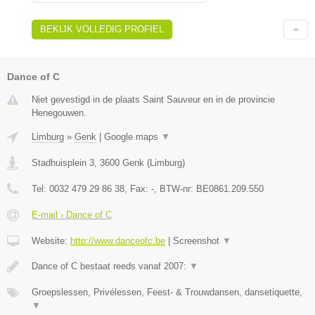
BEKIJK VOLLEDIG PROFIEL
Dance of C
Niet gevestigd in de plaats Saint Sauveur en in de provincie
Henegouwen.
Limburg
»
Genk
|
Google maps
▼
Stadhuisplein 3
,
3600
Genk
(
Limburg
)
Tel:
0032 479 29 86 38
, Fax:
-
, BTW-nr:
BE0861.209.550
E-mail › Dance of C
Website:
http://www.danceofc.be
|
Screenshot
▼
Dance of C bestaat reeds vanaf 2007:
▼
Groepslessen, Privélessen, Feest- & Trouwdansen, dansetiquette,
▼