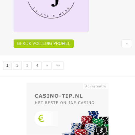
BEKIJK VOLLEDIG PROFIEL
1
2
3
4
»
»»