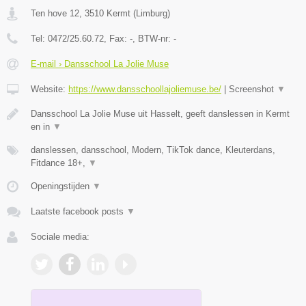
Ten hove 12
,
3510
Kermt
(
Limburg
)
Tel:
0472/25.60.72
, Fax:
-
, BTW-nr:
-
E-mail › Dansschool La Jolie Muse
Website:
https://www.dansschoollajoliemuse.be/
|
Screenshot
▼
Dansschool La Jolie Muse uit Hasselt, geeft danslessen in Kermt
en in
▼
danslessen, dansschool, Modern, TikTok dance, Kleuterdans,
Fitdance 18+,
▼
Openingstijden
▼
Laatste facebook posts
▼
Sociale media: