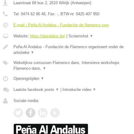
Laarstraat 68 bus 2
,
2610
Wilrijk
(
Antwerpen
)
Tel:
0474 62 96 48
, Fax:
-
, BTW-nr:
0425 407 950
E-mail › Peña Al Andalus - Fundación de flamenco vzw
Website:
https://alandalus.be/
|
Screenshot
▼
Peña Al Andalus - Fundación de Flamenco organiseert onder de
artistieke
▼
Wekelijkse cursussen Flamenco dans, Intensieve workshops
Flamenco dans,
▼
Openingstijden
▼
Laatste facebook posts
▼
|
Introductie video
▼
Sociale media: