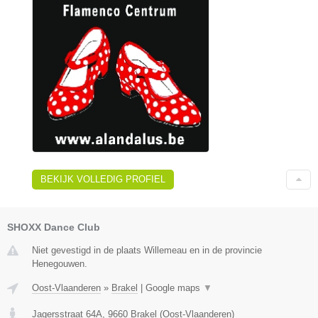
BEKIJK VOLLEDIG PROFIEL
SHOXX Dance Club
Niet gevestigd in de plaats Willemeau en in de provincie
Henegouwen.
Oost-Vlaanderen
»
Brakel
|
Google maps
▼
Jagersstraat 64A
,
9660
Brakel
(
Oost-Vlaanderen
)