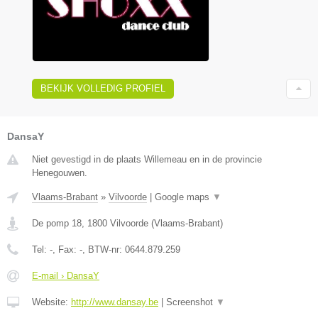
BEKIJK VOLLEDIG PROFIEL
DansaY
Niet gevestigd in de plaats Willemeau en in de provincie
Henegouwen.
Vlaams-Brabant
»
Vilvoorde
|
Google maps
▼
De pomp 18
,
1800
Vilvoorde
(
Vlaams-Brabant
)
Tel:
-
, Fax:
-
, BTW-nr:
0644.879.259
E-mail › DansaY
Website:
http://www.dansay.be
|
Screenshot
▼