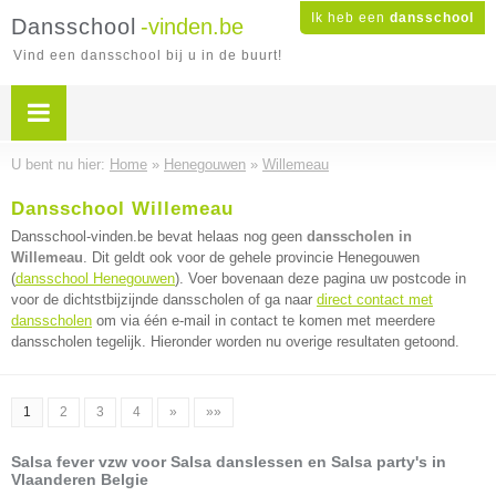
Ik heb een
dansschool
Dansschool
-vinden.be
Vind een dansschool bij u in de buurt!
U bent nu hier:
Home
»
Henegouwen
»
Willemeau
Dansschool Willemeau
Dansschool-vinden.be bevat helaas nog geen
dansscholen in
Willemeau
. Dit geldt ook voor de gehele provincie Henegouwen
(
dansschool Henegouwen
). Voer bovenaan deze pagina uw postcode in
voor de dichtstbijzijnde dansscholen of ga naar
direct contact met
dansscholen
om via één e-mail in contact te komen met meerdere
dansscholen tegelijk. Hieronder worden nu overige resultaten getoond.
1
2
3
4
»
»»
Salsa fever vzw voor Salsa danslessen en Salsa party's in
Vlaanderen Belgie