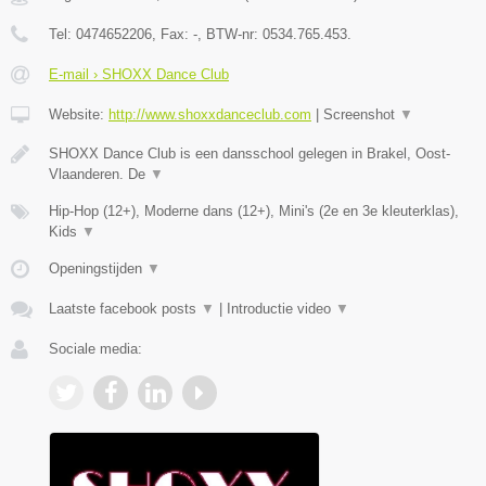
Tel:
0474652206
, Fax:
-
, BTW-nr:
0534.765.453.
E-mail › SHOXX Dance Club
Website:
http://www.shoxxdanceclub.com
|
Screenshot
▼
SHOXX Dance Club is een dansschool gelegen in Brakel, Oost-
Vlaanderen. De
▼
Hip-Hop (12+), Moderne dans (12+), Mini's (2e en 3e kleuterklas),
Kids
▼
Openingstijden
▼
Laatste facebook posts
▼
|
Introductie video
▼
Sociale media: