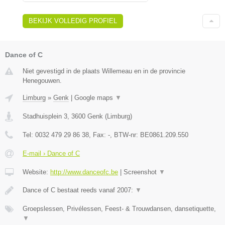
BEKIJK VOLLEDIG PROFIEL
Dance of C
Niet gevestigd in de plaats Willemeau en in de provincie
Henegouwen.
Limburg
»
Genk
|
Google maps
▼
Stadhuisplein 3
,
3600
Genk
(
Limburg
)
Tel:
0032 479 29 86 38
, Fax:
-
, BTW-nr:
BE0861.209.550
E-mail › Dance of C
Website:
http://www.danceofc.be
|
Screenshot
▼
Dance of C bestaat reeds vanaf 2007:
▼
Groepslessen, Privélessen, Feest- & Trouwdansen, dansetiquette,
▼