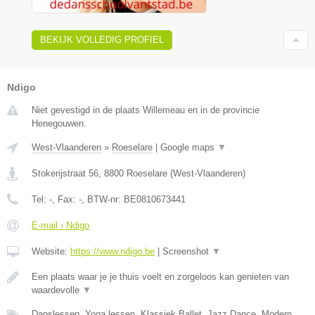
BEKIJK VOLLEDIG PROFIEL
Ndigo
Niet gevestigd in de plaats Willemeau en in de provincie
Henegouwen.
West-Vlaanderen
»
Roeselare
|
Google maps
▼
Stokerijstraat 56
,
8800
Roeselare
(
West-Vlaanderen
)
Tel:
-
, Fax:
-
, BTW-nr:
BE0810673441
E-mail › Ndigo
Website:
https://www.ndigo.be
|
Screenshot
▼
Een plaats waar je je thuis voelt en zorgeloos kan genieten van
waardevolle
▼
Danslessen, Yoga lessen, Klassiek Ballet, Jazz Dance, Modern