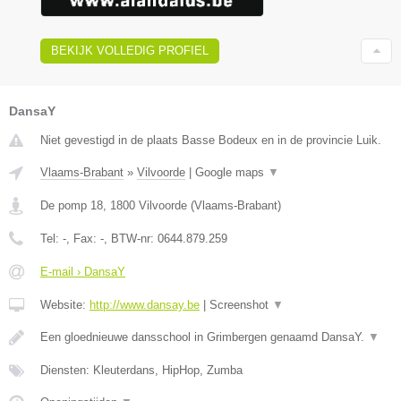
BEKIJK VOLLEDIG PROFIEL
DansaY
Niet gevestigd in de plaats Basse Bodeux en in de provincie Luik.
Vlaams-Brabant
»
Vilvoorde
|
Google maps
▼
De pomp 18
,
1800
Vilvoorde
(
Vlaams-Brabant
)
Tel:
-
, Fax:
-
, BTW-nr:
0644.879.259
E-mail › DansaY
Website:
http://www.dansay.be
|
Screenshot
▼
Een gloednieuwe dansschool in Grimbergen genaamd DansaY.
▼
Diensten: Kleuterdans, HipHop, Zumba