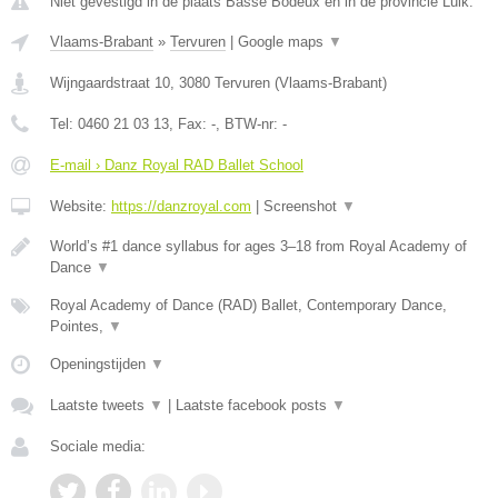
Niet gevestigd in de plaats Basse Bodeux en in de provincie Luik.
Vlaams-Brabant
»
Tervuren
|
Google maps
▼
Wijngaardstraat 10
,
3080
Tervuren
(
Vlaams-Brabant
)
Tel:
0460 21 03 13
, Fax:
-
, BTW-nr:
-
E-mail › Danz Royal RAD Ballet School
Website:
https://danzroyal.com
|
Screenshot
▼
World’s #1 dance syllabus for ages 3–18 from Royal Academy of
Dance
▼
Royal Academy of Dance (RAD) Ballet, Contemporary Dance,
Pointes,
▼
Openingstijden
▼
Laatste tweets
▼
|
Laatste facebook posts
▼
Sociale media: