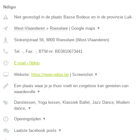
Ndigo
Niet gevestigd in de plaats Basse Bodeux en in de provincie Luik.
West-Vlaanderen
»
Roeselare
|
Google maps
▼
Stokerijstraat 56
,
8800
Roeselare
(
West-Vlaanderen
)
Tel:
-
, Fax:
-
, BTW-nr:
BE0810673441
E-mail › Ndigo
Website:
https://www.ndigo.be
|
Screenshot
▼
Een plaats waar je je thuis voelt en zorgeloos kan genieten van
waardevolle
▼
Danslessen, Yoga lessen, Klassiek Ballet, Jazz Dance, Modern
dance,
▼
Openingstijden
▼
Laatste facebook posts
▼