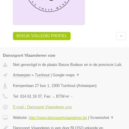
BEKIJK VOLLEDIG PROFIEL
Danssport Vlaanderen vzw
Niet gevestigd in de plaats Basse Bodeux en in de provincie Luik.
Antwerpen
»
Turnhout
|
Google maps
▼
Kempenlaan 27 bus 1
,
2300
Turnhout
(
Antwerpen
)
Tel:
014 61 19 37
, Fax:
-
, BTW-nr:
-
E-mail › Danssport Vlaanderen vzw
Website:
http://www.danssportvlaanderen.be
|
Screenshot
▼
Danssport Vlaanderen is een door BLOSO erkende en