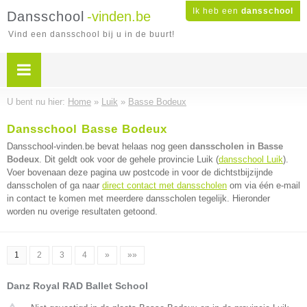
Ik heb een
dansschool
Dansschool
-vinden.be
Vind een dansschool bij u in de buurt!
U bent nu hier:
Home
»
Luik
»
Basse Bodeux
Dansschool Basse Bodeux
Dansschool-vinden.be bevat helaas nog geen
dansscholen in Basse
Bodeux
. Dit geldt ook voor de gehele provincie Luik (
dansschool Luik
).
Voer bovenaan deze pagina uw postcode in voor de dichtstbijzijnde
dansscholen of ga naar
direct contact met dansscholen
om via één e-mail
in contact te komen met meerdere dansscholen tegelijk. Hieronder
worden nu overige resultaten getoond.
1
2
3
4
»
»»
Danz Royal RAD Ballet School