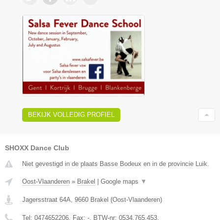
BEKIJK VOLLEDIG PROFIEL
SHOXX Dance Club
Niet gevestigd in de plaats Basse Bodeux en in de provincie Luik.
Oost-Vlaanderen
»
Brakel
|
Google maps
▼
Jagersstraat 64A
,
9660
Brakel
(
Oost-Vlaanderen
)
Tel:
0474652206
, Fax:
-
, BTW-nr:
0534.765.453.