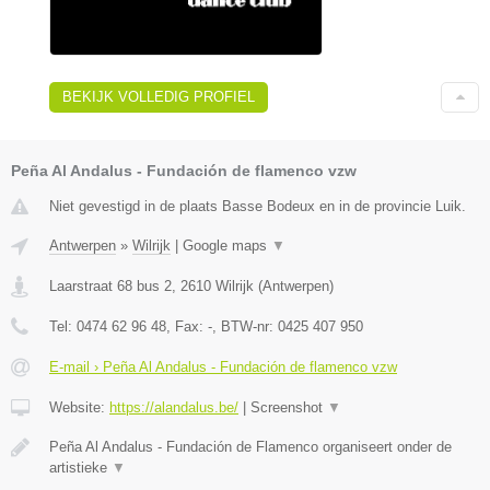
BEKIJK VOLLEDIG PROFIEL
Peña Al Andalus - Fundación de flamenco vzw
Niet gevestigd in de plaats Basse Bodeux en in de provincie Luik.
Antwerpen
»
Wilrijk
|
Google maps
▼
Laarstraat 68 bus 2
,
2610
Wilrijk
(
Antwerpen
)
Tel:
0474 62 96 48
, Fax:
-
, BTW-nr:
0425 407 950
E-mail › Peña Al Andalus - Fundación de flamenco vzw
Website:
https://alandalus.be/
|
Screenshot
▼
Peña Al Andalus - Fundación de Flamenco organiseert onder de
artistieke
▼