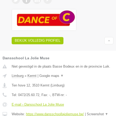
BEKIJK VOLLEDIG PROFIEL
Dansschool La Jolie Muse
Niet gevestigd in de plaats Basse Bodeux en in de provincie Luik.
Limburg
»
Kermt
|
Google maps
▼
Ten hove 12
,
3510
Kermt
(
Limburg
)
Tel:
0472/25.60.72
, Fax:
-
, BTW-nr:
-
E-mail › Dansschool La Jolie Muse
Website:
https://www.dansschoollajoliemuse.be/
|
Screenshot
▼