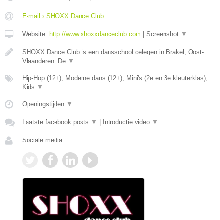
E-mail › SHOXX Dance Club
Website:
http://www.shoxxdanceclub.com
|
Screenshot
▼
SHOXX Dance Club is een dansschool gelegen in Brakel, Oost-
Vlaanderen. De
▼
Hip-Hop (12+), Moderne dans (12+), Mini's (2e en 3e kleuterklas),
Kids
▼
Openingstijden
▼
Laatste facebook posts
▼
|
Introductie video
▼
Sociale media: