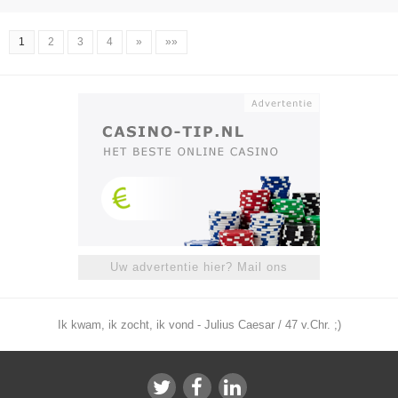
1
2
3
4
»
»»
Uw advertentie hier? Mail ons
Ik kwam, ik zocht, ik vond - Julius Caesar / 47 v.Chr. ;)