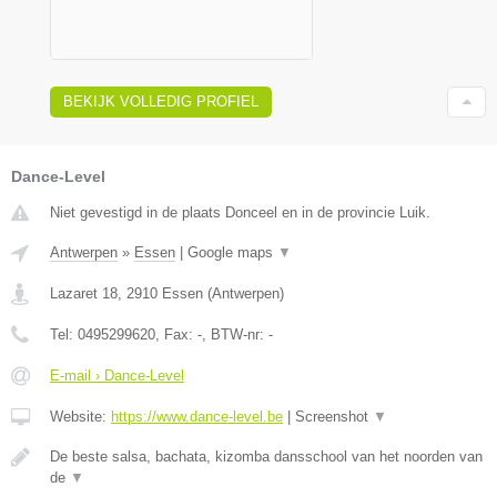
BEKIJK VOLLEDIG PROFIEL
Dance-Level
Niet gevestigd in de plaats Donceel en in de provincie Luik.
Antwerpen
»
Essen
|
Google maps
▼
Lazaret 18
,
2910
Essen
(
Antwerpen
)
Tel:
0495299620
, Fax:
-
, BTW-nr:
-
E-mail › Dance-Level
Website:
https://www.dance-level.be
|
Screenshot
▼
De beste salsa, bachata, kizomba dansschool van het noorden van
de
▼