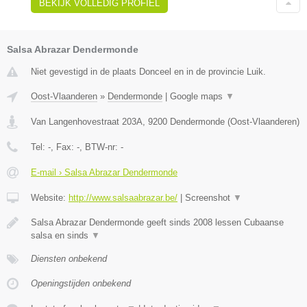
BEKIJK VOLLEDIG PROFIEL
Salsa Abrazar Dendermonde
Niet gevestigd in de plaats Donceel en in de provincie Luik.
Oost-Vlaanderen
»
Dendermonde
|
Google maps
▼
Van Langenhovestraat 203A
,
9200
Dendermonde
(
Oost-Vlaanderen
)
Tel:
-
, Fax:
-
, BTW-nr:
-
E-mail › Salsa Abrazar Dendermonde
Website:
http://www.salsaabrazar.be/
|
Screenshot
▼
Salsa Abrazar Dendermonde geeft sinds 2008 lessen Cubaanse
salsa en sinds
▼
Diensten onbekend
Openingstijden onbekend