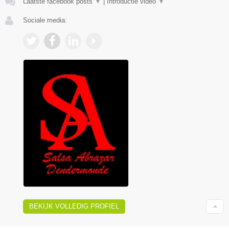
Laatste facebook posts
▼
|
Introductie video
▼
Sociale media:
BEKIJK VOLLEDIG PROFIEL