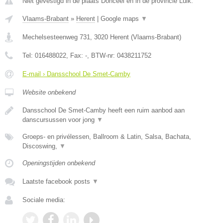
Niet gevestigd in de plaats Donceel en in de provincie Luik.
Vlaams-Brabant
»
Herent
|
Google maps
▼
Mechelsesteenweg 731
,
3020
Herent
(
Vlaams-Brabant
)
Tel:
016488022
, Fax:
-
, BTW-nr:
0438211752
E-mail › Dansschool De Smet-Camby
Website onbekend
Dansschool De Smet-Camby heeft een ruim aanbod aan
danscursussen voor jong
▼
Groeps- en privélessen, Ballroom & Latin, Salsa, Bachata,
Discoswing,
▼
Openingstijden onbekend
Laatste facebook posts
▼
Sociale media: