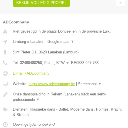
BEKIJK VOLLEDIG PROFIEL
ADEcompany
Niet gevestigd in de plaats Donceel en in de provincie Luik.
Limburg
»
Lanaken
|
Google maps
▼
Sint Pieter 3/1
,
3620
Lanaken
(
Limburg
)
Tel:
32498480250
, Fax:
-
, BTW-nr:
BE0533 927 788
E-mail › ADEcompany
Website:
https://www.adecompany.be
|
Screenshot
▼
Onze dansopleiding in Rekem (Lanaken) biedt een semi-
professionele
▼
Diensten: Klassieke dans - Ballet, Moderne dans, Pointes, Kracht
& Stretch
Openingstijden onbekend