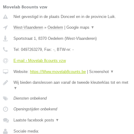
Movelab 8counts vzw
Niet gevestigd in de plaats Donceel en in de provincie Luik.
West-Vlaanderen
»
Oedelem
|
Google maps
▼
Sportstraat 1
,
8370
Oedelem
(
West-Vlaanderen
)
Tel:
0497263279
, Fax:
-
, BTW-nr:
-
E-mail › Movelab 8counts vzw
Website:
https://Www.movelab8counts.be
|
Screenshot
▼
Wij bieden danslessen aan vanaf de tweede kleuterklas tot en met
▼
Diensten onbekend
Openingstijden onbekend
Laatste facebook posts
▼
Sociale media: