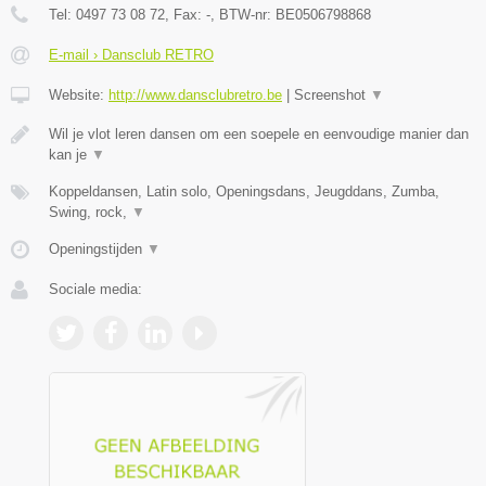
Tel:
0497 73 08 72
, Fax:
-
, BTW-nr:
BE0506798868
E-mail › Dansclub RETRO
Website:
http://www.dansclubretro.be
|
Screenshot
▼
Wil je vlot leren dansen om een soepele en eenvoudige manier dan
kan je
▼
Koppeldansen, Latin solo, Openingsdans, Jeugddans, Zumba,
Swing, rock,
▼
Openingstijden
▼
Sociale media: