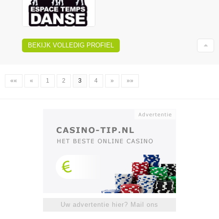
BEKIJK VOLLEDIG PROFIEL
««
«
1
2
3
4
»
»»
Uw advertentie hier? Mail ons