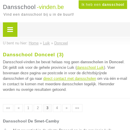
Ik heb een
dansschool
Dansschool
-vinden.be
Vind een dansschool bij u in de buurt!
U bent nu hier:
Home
»
Luik
»
Donceel
Dansschool Donceel (3)
Dansschool-vinden.be bevat helaas nog geen
dansscholen in Donceel
.
Dit geldt ook voor de gehele provincie Luik (
dansschool Luik
). Voer
bovenaan deze pagina uw postcode in voor de dichtstbijzijnde
dansscholen of ga naar
direct contact met dansscholen
om via één e-mail
in contact te komen met meerdere dansscholen tegelijk. Hieronder
worden nu overige resultaten getoond.
««
«
1
2
3
4
»
»»
Dansschool De Smet-Camby