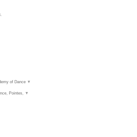
k.
ademy of Dance
▼
nce, Pointes,
▼