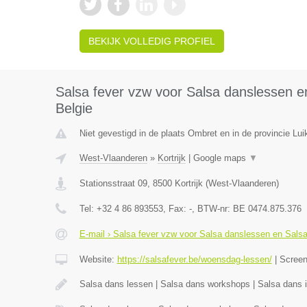
BEKIJK VOLLEDIG PROFIEL
Salsa fever vzw voor Salsa danslessen en
Belgie
Niet gevestigd in de plaats Ombret en in de provincie Lui
West-Vlaanderen
»
Kortrijk
|
Google maps
▼
Stationsstraat 09
,
8500
Kortrijk
(
West-Vlaanderen
)
Tel:
+32 4 86 893553
, Fax:
-
, BTW-nr:
BE 0474.875.376
E-mail › Salsa fever vzw voor Salsa danslessen en Salsa 
Website:
https://salsafever.be/woensdag-lessen/
|
Scree
Salsa dans lessen | Salsa dans workshops | Salsa dans in