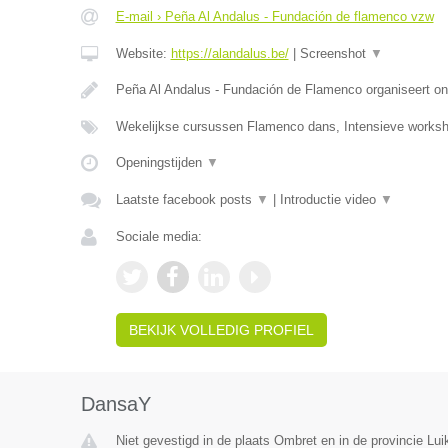
E-mail › Peña Al Andalus - Fundación de flamenco vzw
Website:
https://alandalus.be/
|
Screenshot
▼
Peña Al Andalus - Fundación de Flamenco organiseert ond
Wekelijkse cursussen Flamenco dans, Intensieve work
Openingstijden
▼
Laatste facebook posts
▼
|
Introductie video
▼
Sociale media:
BEKIJK VOLLEDIG PROFIEL
DansaY
Niet gevestigd in de plaats Ombret en in de provincie Lui