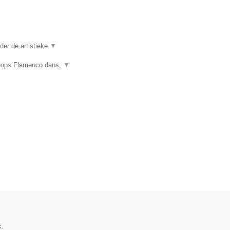
er de artistieke
▼
shops Flamenco dans,
▼
k.