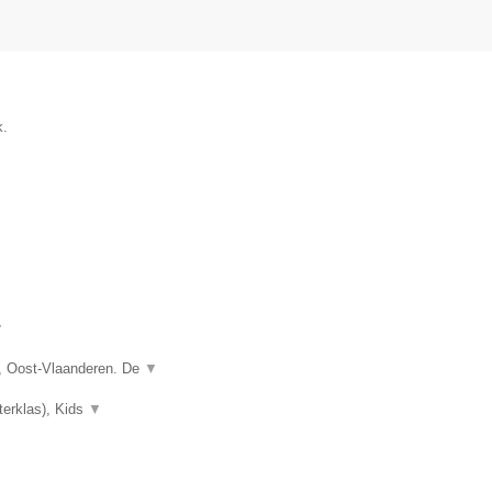
k.
▼
, Oost-Vlaanderen. De
▼
terklas), Kids
▼