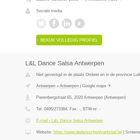
Sociale media:
BEKIJK VOLLEDIG PROFIEL
L&L Dance Salsa Antwerpen
Niet gevestigd in de plaats Ombret en in de provincie Lui
Antwerpen
»
Antwerpen
|
Google maps
▼
Pierenbergstraat 65
,
2020
Antwerpen
(
Antwerpen
)
Tel:
0495/273384
, Fax:
-
, BTW-nr:
-
E-mail › L&L Dance Salsa Antwerpen
Website:
https://www.dedansschoolvantstad.be
|
Screen