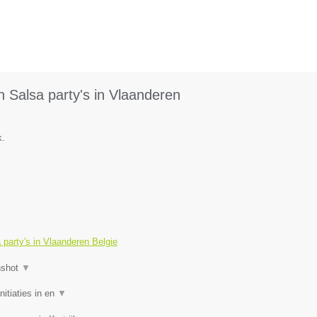
 Salsa party's in Vlaanderen
k.
party's in Vlaanderen Belgie
nshot
▼
itiaties in en
▼