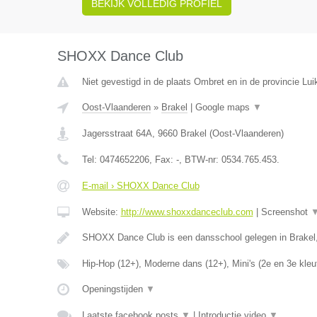
BEKIJK VOLLEDIG PROFIEL
SHOXX Dance Club
Niet gevestigd in de plaats Ombret en in de provincie Lui
Oost-Vlaanderen
»
Brakel
|
Google maps
▼
Jagersstraat 64A
,
9660
Brakel
(
Oost-Vlaanderen
)
Tel:
0474652206
, Fax:
-
, BTW-nr:
0534.765.453.
E-mail › SHOXX Dance Club
Website:
http://www.shoxxdanceclub.com
|
Screenshot
SHOXX Dance Club is een dansschool gelegen in Brakel
Hip-Hop (12+), Moderne dans (12+), Mini's (2e en 3e kleu
Openingstijden
▼
Laatste facebook posts
▼
|
Introductie video
▼