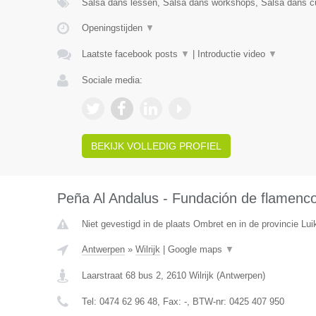
Salsa dans lessen, Salsa dans workshops, Salsa dans cu
Openingstijden
▼
Laatste facebook posts
▼
|
Introductie video
▼
Sociale media:
BEKIJK VOLLEDIG PROFIEL
Peña Al Andalus - Fundación de flamenc
Niet gevestigd in de plaats Ombret en in de provincie Lui
Antwerpen
»
Wilrijk
|
Google maps
▼
Laarstraat 68 bus 2
,
2610
Wilrijk
(
Antwerpen
)
Tel:
0474 62 96 48
, Fax:
-
, BTW-nr:
0425 407 950