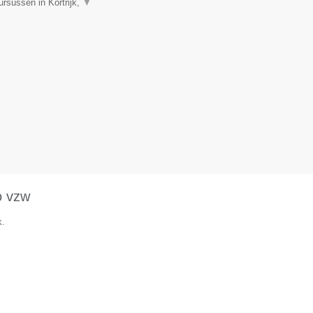
rsussen in Kortrijk,
▼
o vzw
k.