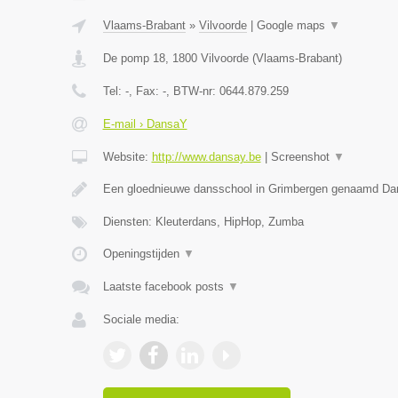
Vlaams-Brabant
»
Vilvoorde
|
Google maps
▼
De pomp 18
,
1800
Vilvoorde
(
Vlaams-Brabant
)
Tel:
-
, Fax:
-
, BTW-nr:
0644.879.259
E-mail › DansaY
Website:
http://www.dansay.be
|
Screenshot
▼
Een gloednieuwe dansschool in Grimbergen genaamd D
Diensten: Kleuterdans, HipHop, Zumba
Openingstijden
▼
Laatste facebook posts
▼
Sociale media: