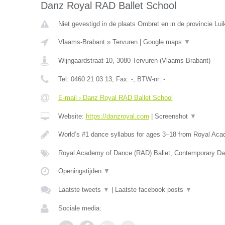
Danz Royal RAD Ballet School
Niet gevestigd in de plaats Ombret en in de provincie Lui
Vlaams-Brabant
»
Tervuren
|
Google maps
▼
Wijngaardstraat 10
,
3080
Tervuren
(
Vlaams-Brabant
)
Tel:
0460 21 03 13
, Fax:
-
, BTW-nr:
-
E-mail › Danz Royal RAD Ballet School
Website:
https://danzroyal.com
|
Screenshot
▼
World’s #1 dance syllabus for ages 3–18 from Royal Ac
Royal Academy of Dance (RAD) Ballet, Contemporary Da
Openingstijden
▼
Laatste tweets
▼
|
Laatste facebook posts
▼
Sociale media: