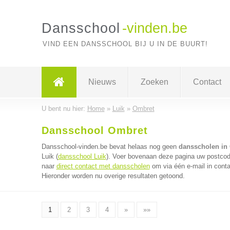
Dansschool
-vinden.be
VIND EEN DANSSCHOOL BIJ U IN DE BUURT!
Nieuws
Zoeken
Contact
U bent nu hier:
Home
»
Luik
»
Ombret
Dansschool Ombret
Dansschool-vinden.be bevat helaas nog geen
dansscholen in
Luik (
dansschool Luik
). Voer bovenaan deze pagina uw postcode
naar
direct contact met dansscholen
om via één e-mail in cont
Hieronder worden nu overige resultaten getoond.
1
2
3
4
»
»»