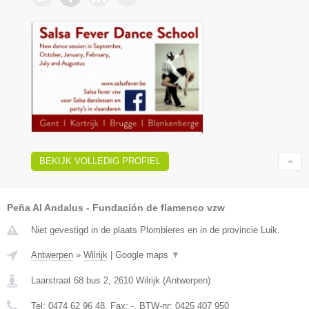
BEKIJK VOLLEDIG PROFIEL
Peña Al Andalus - Fundación de flamenco vzw
Niet gevestigd in de plaats Plombieres en in de provincie Luik.
Antwerpen
»
Wilrijk
|
Google maps
▼
Laarstraat 68 bus 2
,
2610
Wilrijk
(
Antwerpen
)
Tel:
0474 62 96 48
, Fax:
-
, BTW-nr:
0425 407 950