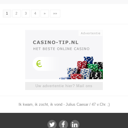
1
2
3
4
»
»»
Uw advertentie hier? Mail ons
Ik kwam, ik zocht, ik vond - Julius Caesar / 47 v.Chr. ;)