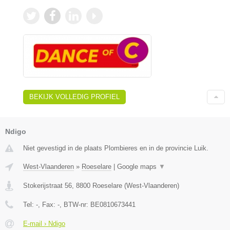
BEKIJK VOLLEDIG PROFIEL
Ndigo
Niet gevestigd in de plaats Plombieres en in de provincie Luik.
West-Vlaanderen
»
Roeselare
|
Google maps
▼
Stokerijstraat 56
,
8800
Roeselare
(
West-Vlaanderen
)
Tel:
-
, Fax:
-
, BTW-nr:
BE0810673441
E-mail › Ndigo