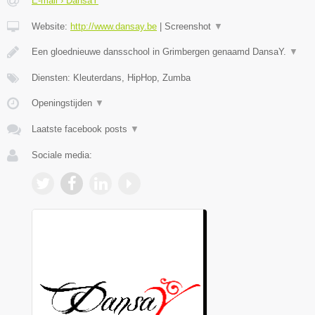
E-mail › DansaY
Website:
http://www.dansay.be
|
Screenshot
▼
Een gloednieuwe dansschool in Grimbergen genaamd DansaY.
▼
Diensten: Kleuterdans, HipHop, Zumba
Openingstijden
▼
Laatste facebook posts
▼
Sociale media: