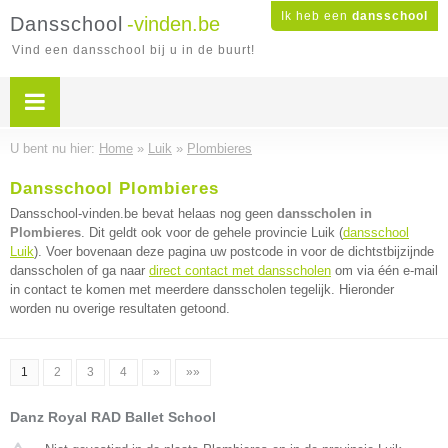
Ik heb een
dansschool
Dansschool
-vinden.be
Vind een dansschool bij u in de buurt!
U bent nu hier:
Home
»
Luik
»
Plombieres
Dansschool Plombieres
Dansschool-vinden.be bevat helaas nog geen
dansscholen in
Plombieres
. Dit geldt ook voor de gehele provincie Luik (
dansschool
Luik
). Voer bovenaan deze pagina uw postcode in voor de dichtstbijzijnde
dansscholen of ga naar
direct contact met dansscholen
om via één e-mail
in contact te komen met meerdere dansscholen tegelijk. Hieronder
worden nu overige resultaten getoond.
1
2
3
4
»
»»
Danz Royal RAD Ballet School