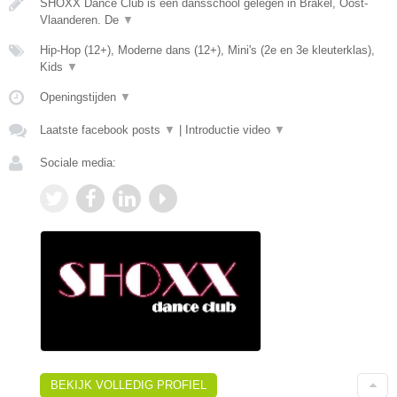
SHOXX Dance Club is een dansschool gelegen in Brakel, Oost-
Vlaanderen. De
▼
Hip-Hop (12+), Moderne dans (12+), Mini's (2e en 3e kleuterklas),
Kids
▼
Openingstijden
▼
Laatste facebook posts
▼
|
Introductie video
▼
Sociale media:
BEKIJK VOLLEDIG PROFIEL