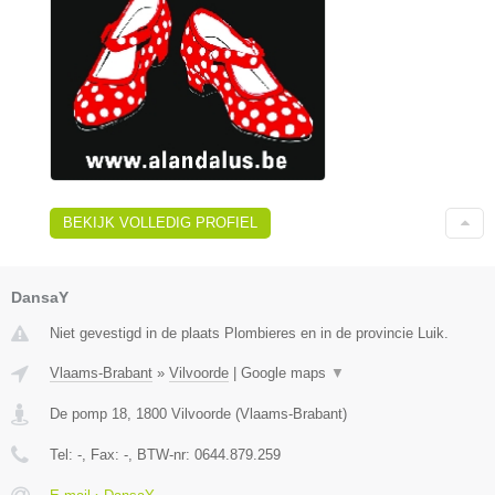
BEKIJK VOLLEDIG PROFIEL
DansaY
Niet gevestigd in de plaats Plombieres en in de provincie Luik.
Vlaams-Brabant
»
Vilvoorde
|
Google maps
▼
De pomp 18
,
1800
Vilvoorde
(
Vlaams-Brabant
)
Tel:
-
, Fax:
-
, BTW-nr:
0644.879.259