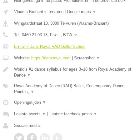
Niet gevestigd in de plaats Plombieres en in de provincie Luik.
Vlaams-Brabant
»
Tervuren
|
Google maps
▼
Wijngaardstraat 10
,
3080
Tervuren
(
Vlaams-Brabant
)
Tel:
0460 21 03 13
, Fax:
-
, BTW-nr:
-
E-mail › Danz Royal RAD Ballet School
Website:
https://danzroyal.com
|
Screenshot
▼
World’s #1 dance syllabus for ages 3–18 from Royal Academy of
Dance
▼
Royal Academy of Dance (RAD) Ballet, Contemporary Dance,
Pointes,
▼
Openingstijden
▼
Laatste tweets
▼
|
Laatste facebook posts
▼
Sociale media: