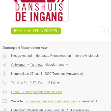
BEKIJK VOLLEDIG PROFIEL
Danssport Vlaanderen vzw
Niet gevestigd in de plaats Plombieres en in de provincie Luik.
Antwerpen
»
Turnhout
|
Google maps
▼
Kempenlaan 27 bus 1
,
2300
Turnhout
(
Antwerpen
)
Tel:
014 61 19 37
, Fax:
-
, BTW-nr:
-
E-mail › Danssport Vlaanderen vzw
Website:
http://www.danssportvlaanderen.be
|
Screenshot
▼
Danssport Vlaanderen is een door BLOSO erkende en