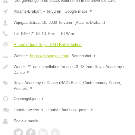
Niet gevestigd in de plaats Retinne en in de provincie Luik.
Vlaams-Brabant
»
Tervuren
|
Google maps
▼
Wijngaardstraat 10
,
3080
Tervuren
(
Vlaams-Brabant
)
Tel:
0460 21 03 13
, Fax:
-
, BTW-nr:
-
E-mail › Danz Royal RAD Ballet School
Website:
https://danzroyal.com
|
Screenshot
▼
World’s #1 dance syllabus for ages 3–18 from Royal Academy of
Dance
▼
Royal Academy of Dance (RAD) Ballet, Contemporary Dance,
Pointes,
▼
Openingstijden
▼
Laatste tweets
▼
|
Laatste facebook posts
▼
Sociale media: