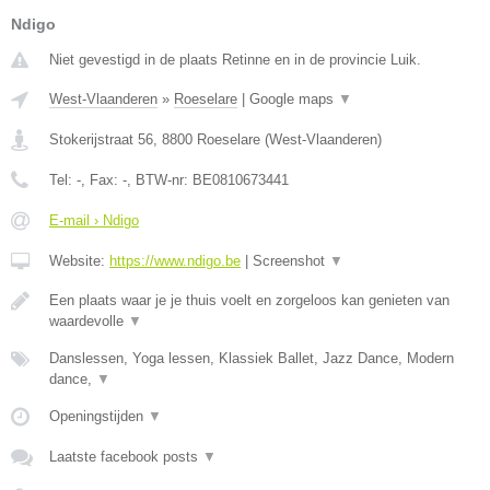
Ndigo
Niet gevestigd in de plaats Retinne en in de provincie Luik.
West-Vlaanderen
»
Roeselare
|
Google maps
▼
Stokerijstraat 56
,
8800
Roeselare
(
West-Vlaanderen
)
Tel:
-
, Fax:
-
, BTW-nr:
BE0810673441
E-mail › Ndigo
Website:
https://www.ndigo.be
|
Screenshot
▼
Een plaats waar je je thuis voelt en zorgeloos kan genieten van
waardevolle
▼
Danslessen, Yoga lessen, Klassiek Ballet, Jazz Dance, Modern
dance,
▼
Openingstijden
▼
Laatste facebook posts
▼