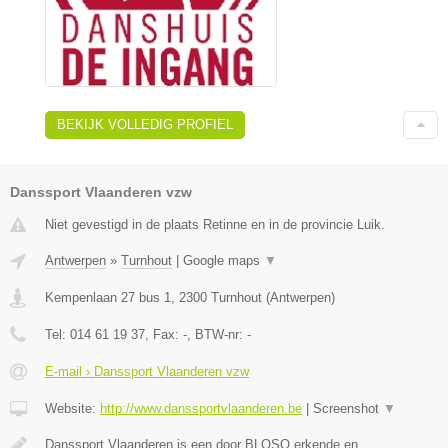
BEKIJK VOLLEDIG PROFIEL
Danssport Vlaanderen vzw
Niet gevestigd in de plaats Retinne en in de provincie Luik.
Antwerpen
»
Turnhout
|
Google maps
▼
Kempenlaan 27 bus 1
,
2300
Turnhout
(
Antwerpen
)
Tel:
014 61 19 37
, Fax:
-
, BTW-nr:
-
E-mail › Danssport Vlaanderen vzw
Website:
http://www.danssportvlaanderen.be
|
Screenshot
▼
Danssport Vlaanderen is een door BLOSO erkende en