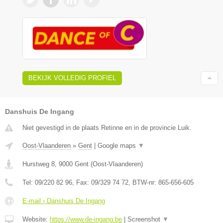
BEKIJK VOLLEDIG PROFIEL
Danshuis De Ingang
Niet gevestigd in de plaats Retinne en in de provincie Luik.
Oost-Vlaanderen
»
Gent
|
Google maps
▼
Hurstweg 8
,
9000
Gent
(
Oost-Vlaanderen
)
Tel:
09/220 82 96
, Fax:
09/329 74 72
, BTW-nr:
865-656-605
E-mail › Danshuis De Ingang
Website:
https://www.de-ingang.be
|
Screenshot
▼