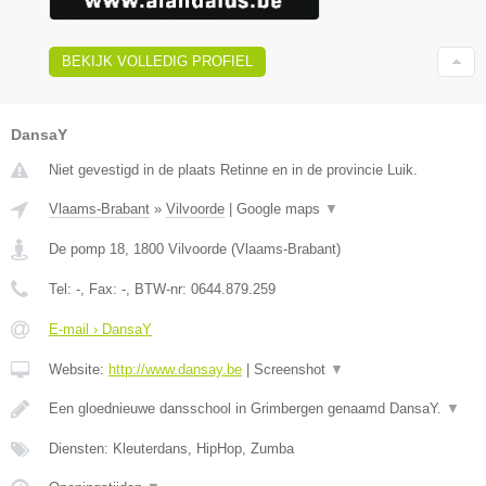
BEKIJK VOLLEDIG PROFIEL
DansaY
Niet gevestigd in de plaats Retinne en in de provincie Luik.
Vlaams-Brabant
»
Vilvoorde
|
Google maps
▼
De pomp 18
,
1800
Vilvoorde
(
Vlaams-Brabant
)
Tel:
-
, Fax:
-
, BTW-nr:
0644.879.259
E-mail › DansaY
Website:
http://www.dansay.be
|
Screenshot
▼
Een gloednieuwe dansschool in Grimbergen genaamd DansaY.
▼
Diensten: Kleuterdans, HipHop, Zumba