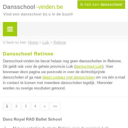
Ik heb een
dansschool
Dansschool
-vinden.be
Vind een dansschool bij u in de buurt!
U bent nu hier:
Home
»
Luik
»
Retinne
Dansschool Retinne
Dansschool-vinden.be bevat helaas nog geen
dansscholen in Retinne
.
Dit geldt ook voor de gehele provincie Luik (
dansschool Luik
). Voer
bovenaan deze pagina uw postcode in voor de dichtstbijzijnde
dansscholen of ga naar
direct contact met dansscholen
om via één e-mail
in contact te komen met meerdere dansscholen tegelijk. Hieronder
worden nu overige resultaten getoond.
1
2
3
4
»
»»
Danz Royal RAD Ballet School