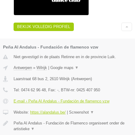
BEKIJK VOLLEDIG PROFIEL
Peña Al Andalus - Fundación de flamenco vzw
Niet gevestigd in de plaats Retinne en in de provincie Luik.
Antwerpen
»
Wilrijk
|
Google maps
▼
Laarstraat 68 bus 2
,
2610
Wilrijk
(
Antwerpen
)
Tel:
0474 62 96 48
, Fax:
-
, BTW-nr:
0425 407 950
E-mail › Peña Al Andalus - Fundación de flamenco vzw
Website:
https://alandalus.be/
|
Screenshot
▼
Peña Al Andalus - Fundación de Flamenco organiseert onder de
artistieke
▼