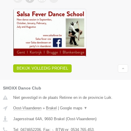
BEKIJK VOLLEDIG PROFIEL
SHOXX Dance Club
Niet gevestigd in de plaats Retinne en in de provincie Luik.
Oost-Vlaanderen
»
Brakel
|
Google maps
▼
Jagersstraat 64A
,
9660
Brakel
(
Oost-Vlaanderen
)
Tel:
0474652206
, Fax:
-
, BTW-nr:
0534.765.453.