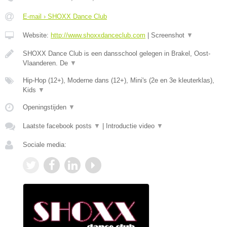
E-mail › SHOXX Dance Club
Website:
http://www.shoxxdanceclub.com
|
Screenshot
▼
SHOXX Dance Club is een dansschool gelegen in Brakel, Oost-
Vlaanderen. De
▼
Hip-Hop (12+), Moderne dans (12+), Mini's (2e en 3e kleuterklas),
Kids
▼
Openingstijden
▼
Laatste facebook posts
▼
|
Introductie video
▼
Sociale media: