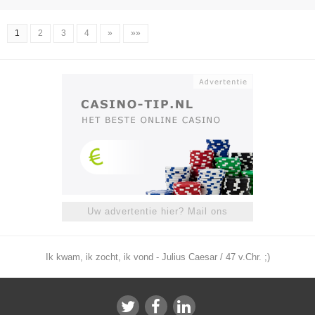
1
2
3
4
»
»»
Uw advertentie hier? Mail ons
Ik kwam, ik zocht, ik vond - Julius Caesar / 47 v.Chr. ;)