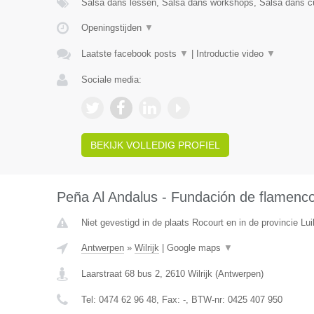
Salsa dans lessen, Salsa dans workshops, Salsa dans cu
Openingstijden
▼
Laatste facebook posts
▼
|
Introductie video
▼
Sociale media:
BEKIJK VOLLEDIG PROFIEL
Peña Al Andalus - Fundación de flamenc
Niet gevestigd in de plaats Rocourt en in de provincie Lui
Antwerpen
»
Wilrijk
|
Google maps
▼
Laarstraat 68 bus 2
,
2610
Wilrijk
(
Antwerpen
)
Tel:
0474 62 96 48
, Fax:
-
, BTW-nr:
0425 407 950