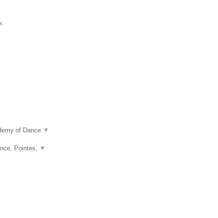
k.
ademy of Dance
▼
nce, Pointes,
▼