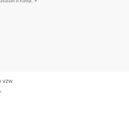
rsussen in Kortrijk,
▼
o vzw
k.