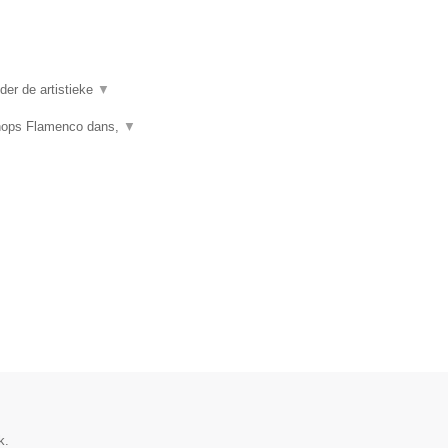
er de artistieke
▼
shops Flamenco dans,
▼
k.