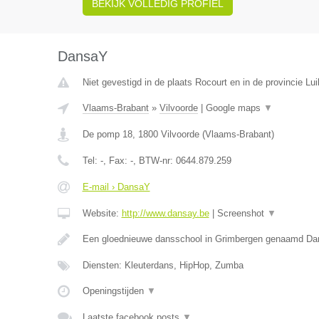
BEKIJK VOLLEDIG PROFIEL
DansaY
Niet gevestigd in de plaats Rocourt en in de provincie Lui
Vlaams-Brabant
»
Vilvoorde
|
Google maps
▼
De pomp 18
,
1800
Vilvoorde
(
Vlaams-Brabant
)
Tel:
-
, Fax:
-
, BTW-nr:
0644.879.259
E-mail › DansaY
Website:
http://www.dansay.be
|
Screenshot
▼
Een gloednieuwe dansschool in Grimbergen genaamd D
Diensten: Kleuterdans, HipHop, Zumba
Openingstijden
▼
Laatste facebook posts
▼