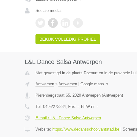
Sociale media:
BEKIJK VOLLEDIG PROFIEL
L&L Dance Salsa Antwerpen
Niet gevestigd in de plaats Rocourt en in de provincie Lui
Antwerpen
»
Antwerpen
|
Google maps
▼
Pierenbergstraat 65
,
2020
Antwerpen
(
Antwerpen
)
Tel:
0495/273384
, Fax:
-
, BTW-nr:
-
E-mail › L&L Dance Salsa Antwerpen
Website:
https://www.dedansschoolvantstad.be
|
Screen