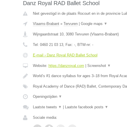
Danz Royal RAD Ballet School
Niet gevestigd in de plaats Rocourt en in de provincie Lui
Vlaams-Brabant
»
Tervuren
|
Google maps
▼
Wijngaardstraat 10
,
3080
Tervuren
(
Vlaams-Brabant
)
Tel:
0460 21 03 13
, Fax:
-
, BTW-nr:
-
E-mail › Danz Royal RAD Ballet School
Website:
https://danzroyal.com
|
Screenshot
▼
World’s #1 dance syllabus for ages 3–18 from Royal Ac
Royal Academy of Dance (RAD) Ballet, Contemporary Da
Openingstijden
▼
Laatste tweets
▼
|
Laatste facebook posts
▼
Sociale media: