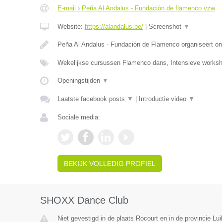
E-mail › Peña Al Andalus - Fundación de flamenco vzw
Website:
https://alandalus.be/
|
Screenshot
▼
Peña Al Andalus - Fundación de Flamenco organiseert ond
Wekelijkse cursussen Flamenco dans, Intensieve work
Openingstijden
▼
Laatste facebook posts
▼
|
Introductie video
▼
Sociale media:
BEKIJK VOLLEDIG PROFIEL
SHOXX Dance Club
Niet gevestigd in de plaats Rocourt en in de provincie Lui