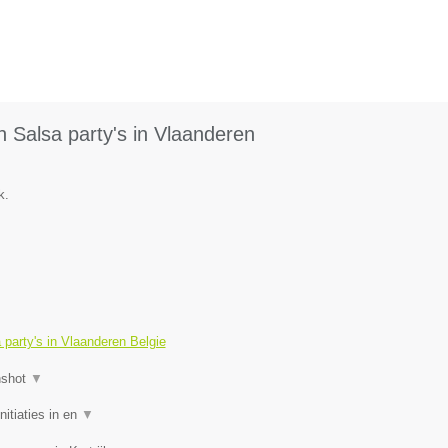
 Salsa party's in Vlaanderen
k.
party's in Vlaanderen Belgie
nshot
▼
itiaties in en
▼