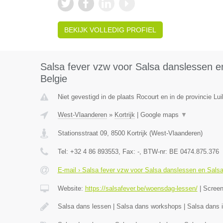
BEKIJK VOLLEDIG PROFIEL
Salsa fever vzw voor Salsa danslessen en
Belgie
Niet gevestigd in de plaats Rocourt en in de provincie Lui
West-Vlaanderen
»
Kortrijk
|
Google maps
▼
Stationsstraat 09
,
8500
Kortrijk
(
West-Vlaanderen
)
Tel:
+32 4 86 893553
, Fax:
-
, BTW-nr:
BE 0474.875.376
E-mail › Salsa fever vzw voor Salsa danslessen en Salsa 
Website:
https://salsafever.be/woensdag-lessen/
|
Scree
Salsa dans lessen | Salsa dans workshops | Salsa dans in