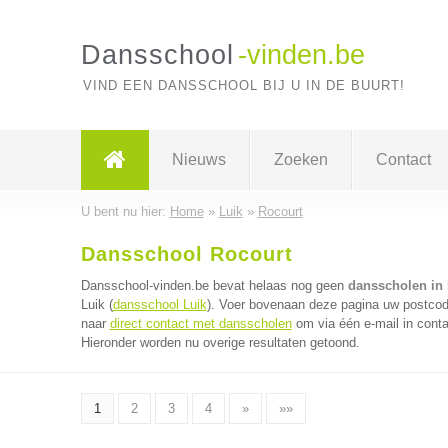
Dansschool
-vinden.be
VIND EEN DANSSCHOOL BIJ U IN DE BUURT!
Nieuws
Zoeken
Contact
U bent nu hier:
Home
»
Luik
»
Rocourt
Dansschool Rocourt
Dansschool-vinden.be bevat helaas nog geen
dansscholen in
Luik (
dansschool Luik
). Voer bovenaan deze pagina uw postcode
naar
direct contact met dansscholen
om via één e-mail in cont
Hieronder worden nu overige resultaten getoond.
1
2
3
4
»
»»