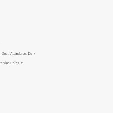
▼
, Oost-Vlaanderen. De
▼
terklas), Kids
▼