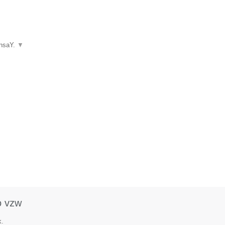
ansaY.
▼
o vzw
k.