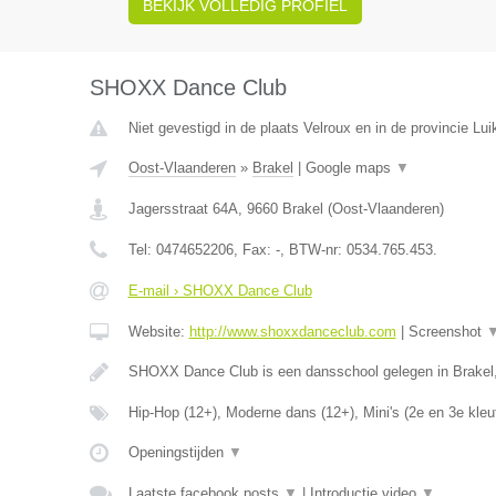
BEKIJK VOLLEDIG PROFIEL
SHOXX Dance Club
Niet gevestigd in de plaats Velroux en in de provincie Lui
Oost-Vlaanderen
»
Brakel
|
Google maps
▼
Jagersstraat 64A
,
9660
Brakel
(
Oost-Vlaanderen
)
Tel:
0474652206
, Fax:
-
, BTW-nr:
0534.765.453.
E-mail › SHOXX Dance Club
Website:
http://www.shoxxdanceclub.com
|
Screenshot
SHOXX Dance Club is een dansschool gelegen in Brakel
Hip-Hop (12+), Moderne dans (12+), Mini's (2e en 3e kleu
Openingstijden
▼
Laatste facebook posts
▼
|
Introductie video
▼