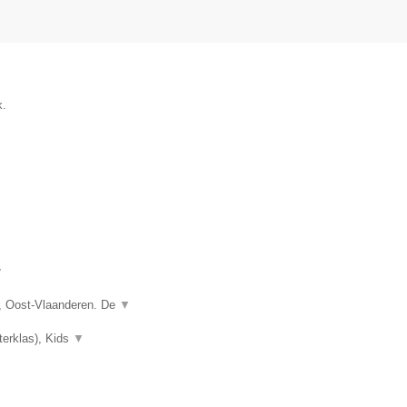
k.
▼
, Oost-Vlaanderen. De
▼
terklas), Kids
▼