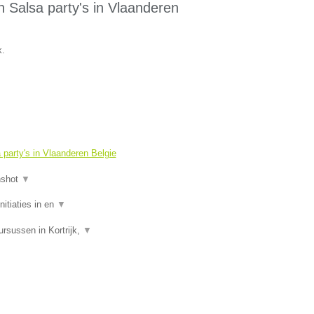
 Salsa party's in Vlaanderen
k.
party's in Vlaanderen Belgie
nshot
▼
itiaties in en
▼
rsussen in Kortrijk,
▼