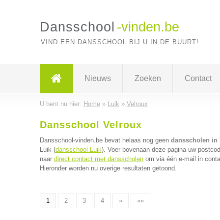
Dansschool
-vinden.be
VIND EEN DANSSCHOOL BIJ U IN DE BUURT!
Nieuws
Zoeken
Contact
U bent nu hier:
Home
»
Luik
»
Velroux
Dansschool Velroux
Dansschool-vinden.be bevat helaas nog geen
dansscholen in 
Luik (
dansschool Luik
). Voer bovenaan deze pagina uw postcode
naar
direct contact met dansscholen
om via één e-mail in cont
Hieronder worden nu overige resultaten getoond.
1
2
3
4
»
»»