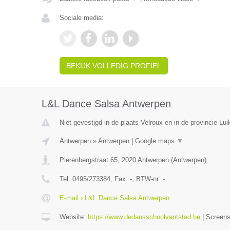
Sociale media:
BEKIJK VOLLEDIG PROFIEL
L&L Dance Salsa Antwerpen
Niet gevestigd in de plaats Velroux en in de provincie Lui
Antwerpen
»
Antwerpen
|
Google maps
▼
Pierenbergstraat 65
,
2020
Antwerpen
(
Antwerpen
)
Tel:
0495/273384
, Fax:
-
, BTW-nr:
-
E-mail › L&L Dance Salsa Antwerpen
Website:
https://www.dedansschoolvantstad.be
|
Screen