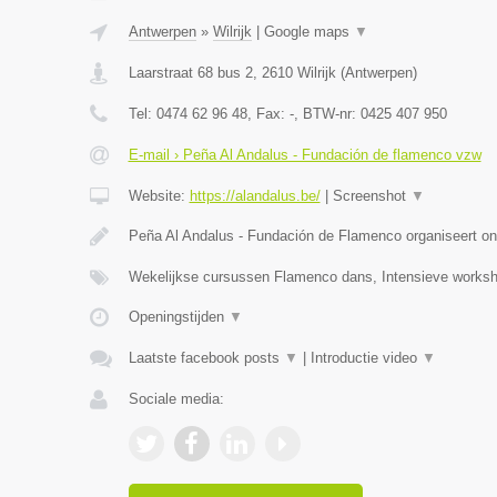
Antwerpen
»
Wilrijk
|
Google maps
▼
Laarstraat 68 bus 2
,
2610
Wilrijk
(
Antwerpen
)
Tel:
0474 62 96 48
, Fax:
-
, BTW-nr:
0425 407 950
E-mail › Peña Al Andalus - Fundación de flamenco vzw
Website:
https://alandalus.be/
|
Screenshot
▼
Peña Al Andalus - Fundación de Flamenco organiseert ond
Wekelijkse cursussen Flamenco dans, Intensieve work
Openingstijden
▼
Laatste facebook posts
▼
|
Introductie video
▼
Sociale media: