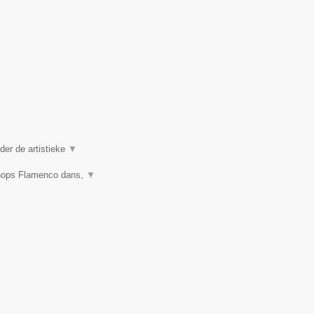
er de artistieke
▼
shops Flamenco dans,
▼