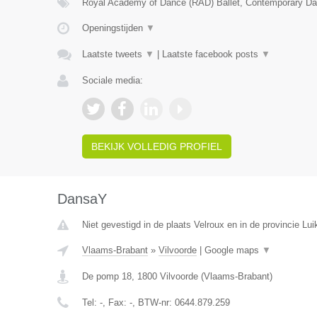
Royal Academy of Dance (RAD) Ballet, Contemporary Da
Openingstijden
▼
Laatste tweets
▼
|
Laatste facebook posts
▼
Sociale media:
BEKIJK VOLLEDIG PROFIEL
DansaY
Niet gevestigd in de plaats Velroux en in de provincie Lui
Vlaams-Brabant
»
Vilvoorde
|
Google maps
▼
De pomp 18
,
1800
Vilvoorde
(
Vlaams-Brabant
)
Tel:
-
, Fax:
-
, BTW-nr:
0644.879.259