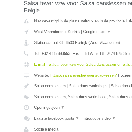
Salsa fever vzw voor Salsa danslessen en
Belgie
Niet gevestigd in de plaats Velroux en in de provincie Lui
West-Vlaanderen
»
Kortrijk
|
Google maps
▼
Stationsstraat 09
,
8500
Kortrijk
(
West-Vlaanderen
)
Tel:
+32 4 86 893553
, Fax:
-
, BTW-nr:
BE 0474.875.376
E-mail › Salsa fever vzw voor Salsa danslessen en Salsa 
Website:
https://salsafever.be/woensdag-lessen/
|
Scree
Salsa dans lessen | Salsa dans workshops | Salsa dans in
Salsa dans lessen, Salsa dans workshops, Salsa dans cu
Openingstijden
▼
Laatste facebook posts
▼
|
Introductie video
▼
Sociale media: