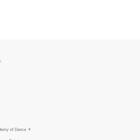
k.
ademy of Dance
▼