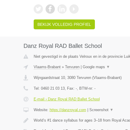
BEKIJK VOLLEDIG PROFIEL
Danz Royal RAD Ballet School
Niet gevestigd in de plaats Velroux en in de provincie Lui
Vlaams-Brabant
»
Tervuren
|
Google maps
▼
Wijngaardstraat 10
,
3080
Tervuren
(
Vlaams-Brabant
)
Tel:
0460 21 03 13
, Fax:
-
, BTW-nr:
-
E-mail › Danz Royal RAD Ballet School
Website:
https://danzroyal.com
|
Screenshot
▼
World’s #1 dance syllabus for ages 3–18 from Royal Ac