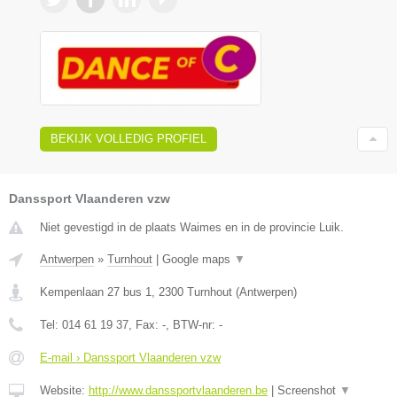
BEKIJK VOLLEDIG PROFIEL
Danssport Vlaanderen vzw
Niet gevestigd in de plaats Waimes en in de provincie Luik.
Antwerpen
»
Turnhout
|
Google maps
▼
Kempenlaan 27 bus 1
,
2300
Turnhout
(
Antwerpen
)
Tel:
014 61 19 37
, Fax:
-
, BTW-nr:
-
E-mail › Danssport Vlaanderen vzw
Website:
http://www.danssportvlaanderen.be
|
Screenshot
▼