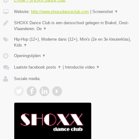
E-mail › SHOXX Dance Club
Website:
http://www.shoxxdanceclub.com
|
Screenshot
▼
SHOXX Dance Club is een dansschool gelegen in Brakel, Oost-
Vlaanderen. De
▼
Hip-Hop (12+), Moderne dans (12+), Mini's (2e en 3e kleuterklas),
Kids
▼
Openingstijden
▼
Laatste facebook posts
▼
|
Introductie video
▼
Sociale media: