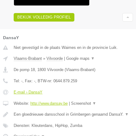
BEKIJK VOLLEDIG PROFIEL
DansaY
Niet gevestigd in de plaats Waimes en in de provincie Luik.
Vlaams-Brabant
»
Vilvoorde
|
Google maps
▼
De pomp 18
,
1800
Vilvoorde
(
Vlaams-Brabant
)
Tel:
-
, Fax:
-
, BTW-nr:
0644.879.259
E-mail › DansaY
Website:
http://www.dansay.be
|
Screenshot
▼
Een gloednieuwe dansschool in Grimbergen genaamd DansaY.
▼
Diensten: Kleuterdans, HipHop, Zumba