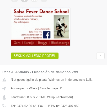
BEKIJK VOLLEDIG PROFIEL
Peña Al Andalus - Fundación de flamenco vzw
Niet gevestigd in de plaats Waimes en in de provincie Luik.
Antwerpen
»
Wilrijk
|
Google maps
▼
Laarstraat 68 bus 2
,
2610
Wilrijk
(
Antwerpen
)
Tel:
0474 62 96 48
, Fax:
-
, BTW-nr:
0425 407 950