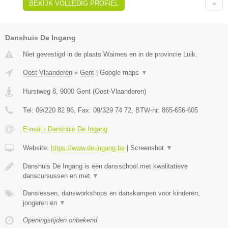
BEKIJK VOLLEDIG PROFIEL
Danshuis De Ingang
Niet gevestigd in de plaats Waimes en in de provincie Luik.
Oost-Vlaanderen
»
Gent
|
Google maps
▼
Hurstweg 8
,
9000
Gent
(
Oost-Vlaanderen
)
Tel:
09/220 82 96
, Fax:
09/329 74 72
, BTW-nr:
865-656-605
E-mail › Danshuis De Ingang
Website:
https://www.de-ingang.be
|
Screenshot
▼
Danshuis De Ingang is een dansschool met kwalitatieve
danscursussen en met
▼
Danslessen, dansworkshops en danskampen voor kinderen,
jongeren en
▼
Openingstijden onbekend