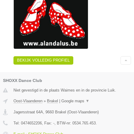
BEKIJK VOLLEDIG PROFIEL
SHOXX Dance Club
Niet gevestigd in de plaats Waimes en in de provincie Luik.
Oost-Vlaanderen
»
Brakel
|
Google maps
▼
Jagersstraat 64A
,
9660
Brakel
(
Oost-Vlaanderen
)
Tel:
0474652206
, Fax:
-
, BTW-nr:
0534.765.453.