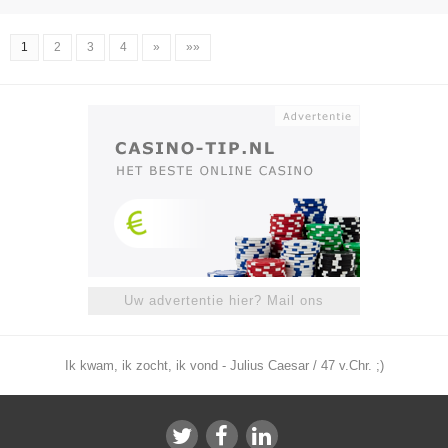
1
2
3
4
»
»»
Uw advertentie hier? Mail ons
Ik kwam, ik zocht, ik vond - Julius Caesar / 47 v.Chr. ;)