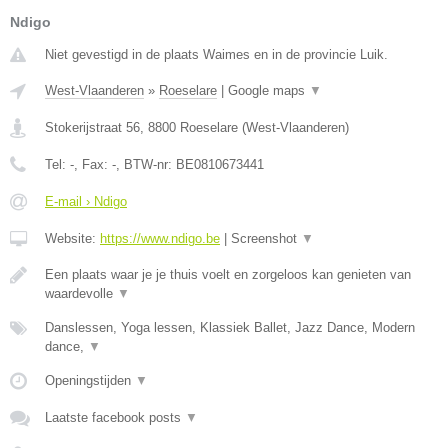
Ndigo
Niet gevestigd in de plaats Waimes en in de provincie Luik.
West-Vlaanderen
»
Roeselare
|
Google maps
▼
Stokerijstraat 56
,
8800
Roeselare
(
West-Vlaanderen
)
Tel:
-
, Fax:
-
, BTW-nr:
BE0810673441
E-mail › Ndigo
Website:
https://www.ndigo.be
|
Screenshot
▼
Een plaats waar je je thuis voelt en zorgeloos kan genieten van
waardevolle
▼
Danslessen, Yoga lessen, Klassiek Ballet, Jazz Dance, Modern
dance,
▼
Openingstijden
▼
Laatste facebook posts
▼