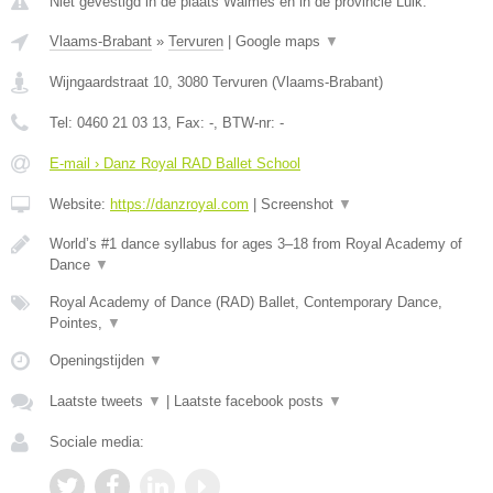
Niet gevestigd in de plaats Waimes en in de provincie Luik.
Vlaams-Brabant
»
Tervuren
|
Google maps
▼
Wijngaardstraat 10
,
3080
Tervuren
(
Vlaams-Brabant
)
Tel:
0460 21 03 13
, Fax:
-
, BTW-nr:
-
E-mail › Danz Royal RAD Ballet School
Website:
https://danzroyal.com
|
Screenshot
▼
World’s #1 dance syllabus for ages 3–18 from Royal Academy of
Dance
▼
Royal Academy of Dance (RAD) Ballet, Contemporary Dance,
Pointes,
▼
Openingstijden
▼
Laatste tweets
▼
|
Laatste facebook posts
▼
Sociale media: