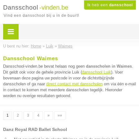
Ik heb een
dansschool
Dansschool
-vinden.be
Vind een dansschool bij u in de buurt!
U bent nu hier:
Home
»
Luik
»
Waimes
Dansschool Waimes
Dansschool-vinden.be bevat helaas nog geen
dansscholen in Waimes
.
Dit geldt ook voor de gehele provincie Luik (
dansschool Luik
). Voer
bovenaan deze pagina uw postcode in voor de dichtstbijzijnde
dansscholen of ga naar
direct contact met dansscholen
om via één e-mail
in contact te komen met meerdere dansscholen tegelijk. Hieronder
worden nu overige resultaten getoond.
1
2
3
4
»
»»
Danz Royal RAD Ballet School