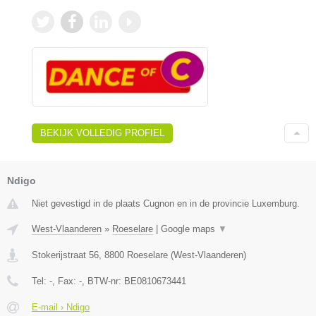
BEKIJK VOLLEDIG PROFIEL
Ndigo
Niet gevestigd in de plaats Cugnon en in de provincie Luxemburg.
West-Vlaanderen
»
Roeselare
|
Google maps
▼
Stokerijstraat 56
,
8800
Roeselare
(
West-Vlaanderen
)
Tel:
-
, Fax:
-
, BTW-nr:
BE0810673441
E-mail › Ndigo