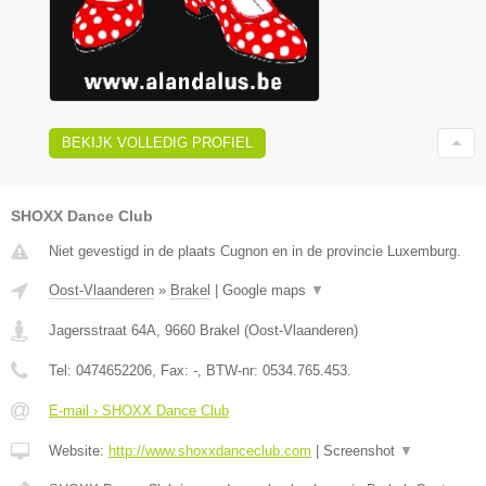
BEKIJK VOLLEDIG PROFIEL
SHOXX Dance Club
Niet gevestigd in de plaats Cugnon en in de provincie Luxemburg.
Oost-Vlaanderen
»
Brakel
|
Google maps
▼
Jagersstraat 64A
,
9660
Brakel
(
Oost-Vlaanderen
)
Tel:
0474652206
, Fax:
-
, BTW-nr:
0534.765.453.
E-mail › SHOXX Dance Club
Website:
http://www.shoxxdanceclub.com
|
Screenshot
▼