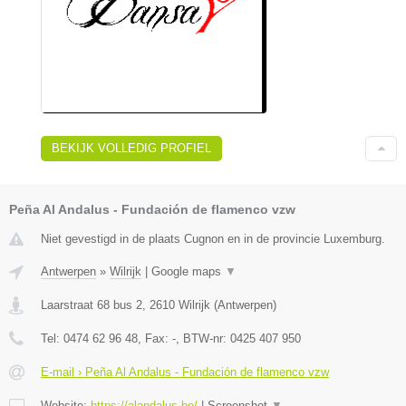
BEKIJK VOLLEDIG PROFIEL
Peña Al Andalus - Fundación de flamenco vzw
Niet gevestigd in de plaats Cugnon en in de provincie Luxemburg.
Antwerpen
»
Wilrijk
|
Google maps
▼
Laarstraat 68 bus 2
,
2610
Wilrijk
(
Antwerpen
)
Tel:
0474 62 96 48
, Fax:
-
, BTW-nr:
0425 407 950
E-mail › Peña Al Andalus - Fundación de flamenco vzw
Website:
https://alandalus.be/
|
Screenshot
▼