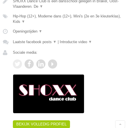
SHOXX Dance Club is een dansschool gelegen in Brakel, Oost-
Vlaanderen. De
▼
Hip-Hop (12+), Moderne dans (12+), Mini's (2e en 3e kleuterklas),
Kids
▼
Openingstijden
▼
Laatste facebook posts
▼
|
Introductie video
▼
Sociale media:
BEKIJK VOLLEDIG PROFIEL