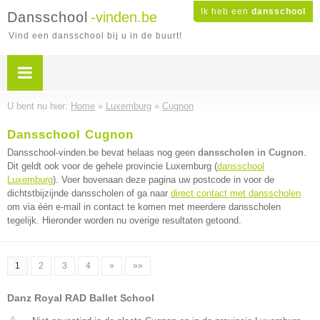
Ik heb een
dansschool
Dansschool
-vinden.be
Vind een dansschool bij u in de buurt!
U bent nu hier:
Home
»
Luxemburg
»
Cugnon
Dansschool Cugnon
Dansschool-vinden.be bevat helaas nog geen
dansscholen in Cugnon
.
Dit geldt ook voor de gehele provincie Luxemburg (
dansschool
Luxemburg
). Voer bovenaan deze pagina uw postcode in voor de
dichtstbijzijnde dansscholen of ga naar
direct contact met dansscholen
om via één e-mail in contact te komen met meerdere dansscholen
tegelijk. Hieronder worden nu overige resultaten getoond.
1
2
3
4
»
»»
Danz Royal RAD Ballet School