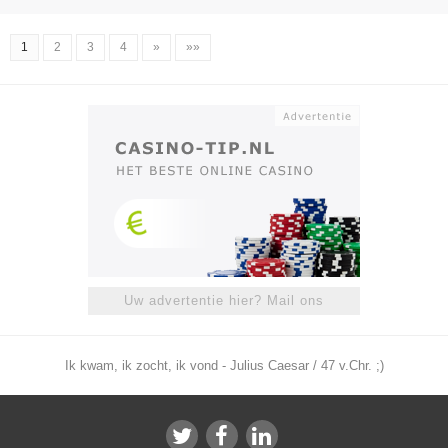
1
2
3
4
»
»»
Uw advertentie hier? Mail ons
Ik kwam, ik zocht, ik vond - Julius Caesar / 47 v.Chr. ;)