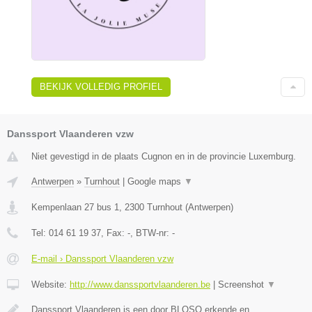
BEKIJK VOLLEDIG PROFIEL
Danssport Vlaanderen vzw
Niet gevestigd in de plaats Cugnon en in de provincie Luxemburg.
Antwerpen
»
Turnhout
|
Google maps
▼
Kempenlaan 27 bus 1
,
2300
Turnhout
(
Antwerpen
)
Tel:
014 61 19 37
, Fax:
-
, BTW-nr:
-
E-mail › Danssport Vlaanderen vzw
Website:
http://www.danssportvlaanderen.be
|
Screenshot
▼
Danssport Vlaanderen is een door BLOSO erkende en