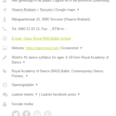
Niet gevestigd in de plaats Cugnon en in de provincie Luxemburg.
Vlaams-Brabant
»
Tervuren
|
Google maps
▼
Wijngaardstraat 10
,
3080
Tervuren
(
Vlaams-Brabant
)
Tel:
0460 21 03 13
, Fax:
-
, BTW-nr:
-
E-mail › Danz Royal RAD Ballet School
Website:
https://danzroyal.com
|
Screenshot
▼
World’s #1 dance syllabus for ages 3–18 from Royal Academy of
Dance
▼
Royal Academy of Dance (RAD) Ballet, Contemporary Dance,
Pointes,
▼
Openingstijden
▼
Laatste tweets
▼
|
Laatste facebook posts
▼
Sociale media: