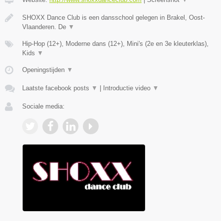
SHOXX Dance Club is een dansschool gelegen in Brakel, Oost-
Vlaanderen. De
▼
Hip-Hop (12+), Moderne dans (12+), Mini's (2e en 3e kleuterklas),
Kids
▼
Openingstijden
▼
Laatste facebook posts
▼
|
Introductie video
▼
Sociale media: