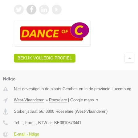
BEKIJK VOLLEDIG PROFIEL
Ndigo
Niet gevestigd in de plaats Gembes en in de provincie Luxemburg.
West-Vlaanderen
»
Roeselare
|
Google maps
▼
Stokerijstraat 56
,
8800
Roeselare
(
West-Vlaanderen
)
Tel:
-
, Fax:
-
, BTW-nr:
BE0810673441
E-mail › Ndigo