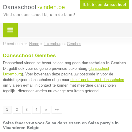
Ik heb een
dansschool
Dansschool
-vinden.be
Vind een dansschool bij u in de buurt!
U bent nu hier:
Home
»
Luxemburg
»
Gembes
Dansschool Gembes
Dansschool-vinden.be bevat helaas nog geen
dansscholen in Gembes
.
Dit geldt ook voor de gehele provincie Luxemburg (
dansschool
Luxemburg
). Voer bovenaan deze pagina uw postcode in voor de
dichtstbijzijnde dansscholen of ga naar
direct contact met dansscholen
om via één e-mail in contact te komen met meerdere dansscholen
tegelijk. Hieronder worden nu overige resultaten getoond.
1
2
3
4
»
»»
Salsa fever vzw voor Salsa danslessen en Salsa party's in
Vlaanderen Belgie