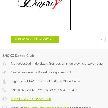
BEKIJK VOLLEDIG PROFIEL
SHOXX Dance Club
Niet gevestigd in de plaats Gembes en in de provincie Luxemburg.
Oost-Vlaanderen
»
Brakel
|
Google maps
▼
Jagersstraat 64A
,
9660
Brakel
(
Oost-Vlaanderen
)
Tel:
0474652206
, Fax:
-
, BTW-nr:
0534.765.453.
E-mail › SHOXX Dance Club
Website:
http://www.shoxxdanceclub.com
|
Screenshot
▼