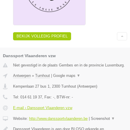
BEKIJK VOLLEDIG PROFIEL
Danssport Vlaanderen vzw
Niet gevestigd in de plaats Gembes en in de provincie Luxemburg.
Antwerpen
»
Turnhout
|
Google maps
▼
Kempenlaan 27 bus 1
,
2300
Turnhout
(
Antwerpen
)
Tel:
014 61 19 37
, Fax:
-
, BTW-nr:
-
E-mail › Danssport Vlaanderen vzw
Website:
http://www.danssportvlaanderen.be
|
Screenshot
▼
Danssport Vlaanderen is een door BLOSO erkende en