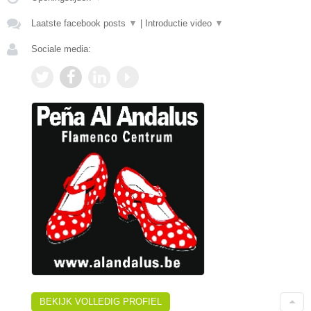
Laatste facebook posts
▼
|
Introductie video
▼
Sociale media:
BEKIJK VOLLEDIG PROFIEL