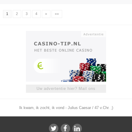
1
2
3
4
»
»»
Uw advertentie hier? Mail ons
Ik kwam, ik zocht, ik vond - Julius Caesar / 47 v.Chr. ;)