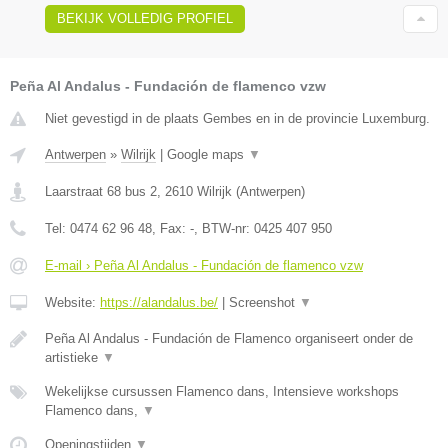
BEKIJK VOLLEDIG PROFIEL
Peña Al Andalus - Fundación de flamenco vzw
Niet gevestigd in de plaats Gembes en in de provincie Luxemburg.
Antwerpen
»
Wilrijk
|
Google maps
▼
Laarstraat 68 bus 2
,
2610
Wilrijk
(
Antwerpen
)
Tel:
0474 62 96 48
, Fax:
-
, BTW-nr:
0425 407 950
E-mail › Peña Al Andalus - Fundación de flamenco vzw
Website:
https://alandalus.be/
|
Screenshot
▼
Peña Al Andalus - Fundación de Flamenco organiseert onder de
artistieke
▼
Wekelijkse cursussen Flamenco dans, Intensieve workshops
Flamenco dans,
▼
Openingstijden
▼