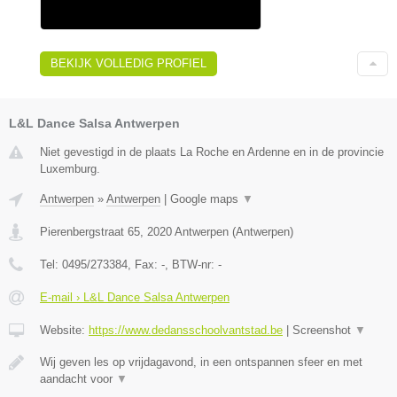
BEKIJK VOLLEDIG PROFIEL
L&L Dance Salsa Antwerpen
Niet gevestigd in de plaats La Roche en Ardenne en in de provincie
Luxemburg.
Antwerpen
»
Antwerpen
|
Google maps
▼
Pierenbergstraat 65
,
2020
Antwerpen
(
Antwerpen
)
Tel:
0495/273384
, Fax:
-
, BTW-nr:
-
E-mail › L&L Dance Salsa Antwerpen
Website:
https://www.dedansschoolvantstad.be
|
Screenshot
▼
Wij geven les op vrijdagavond, in een ontspannen sfeer en met
aandacht voor
▼