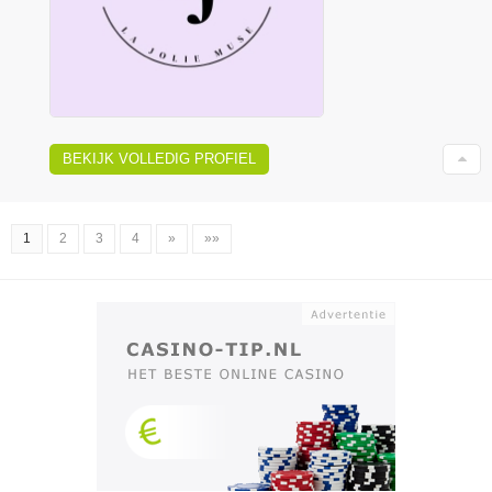
BEKIJK VOLLEDIG PROFIEL
1
2
3
4
»
»»