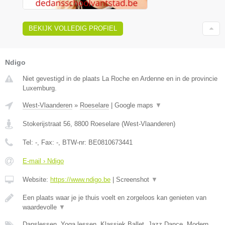
BEKIJK VOLLEDIG PROFIEL
Ndigo
Niet gevestigd in de plaats La Roche en Ardenne en in de provincie
Luxemburg.
West-Vlaanderen
»
Roeselare
|
Google maps
▼
Stokerijstraat 56
,
8800
Roeselare
(
West-Vlaanderen
)
Tel:
-
, Fax:
-
, BTW-nr:
BE0810673441
E-mail › Ndigo
Website:
https://www.ndigo.be
|
Screenshot
▼
Een plaats waar je je thuis voelt en zorgeloos kan genieten van
waardevolle
▼
Danslessen, Yoga lessen, Klassiek Ballet, Jazz Dance, Modern