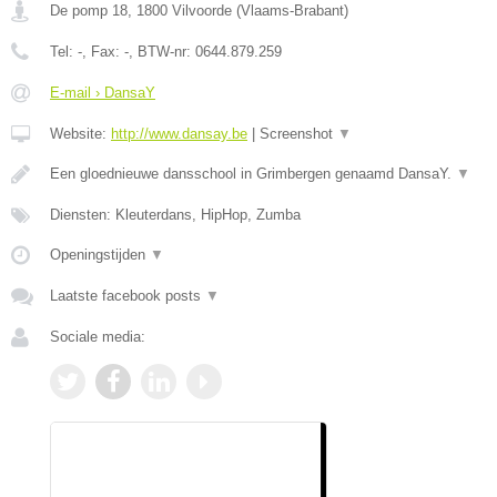
De pomp 18
,
1800
Vilvoorde
(
Vlaams-Brabant
)
Tel:
-
, Fax:
-
, BTW-nr:
0644.879.259
E-mail › DansaY
Website:
http://www.dansay.be
|
Screenshot
▼
Een gloednieuwe dansschool in Grimbergen genaamd DansaY.
▼
Diensten: Kleuterdans, HipHop, Zumba
Openingstijden
▼
Laatste facebook posts
▼
Sociale media: