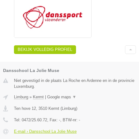
BEKIJK VOLLEDIG PROFIEL
Dansschool La Jolie Muse
Niet gevestigd in de plaats La Roche en Ardenne en in de provincie
Luxemburg.
Limburg
»
Kermt
|
Google maps
▼
Ten hove 12
,
3510
Kermt
(
Limburg
)
Tel:
0472/25.60.72
, Fax:
-
, BTW-nr:
-
E-mail › Dansschool La Jolie Muse