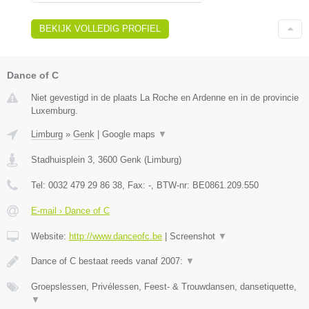
BEKIJK VOLLEDIG PROFIEL
Dance of C
Niet gevestigd in de plaats La Roche en Ardenne en in de provincie
Luxemburg.
Limburg
»
Genk
|
Google maps
▼
Stadhuisplein 3
,
3600
Genk
(
Limburg
)
Tel:
0032 479 29 86 38
, Fax:
-
, BTW-nr:
BE0861.209.550
E-mail › Dance of C
Website:
http://www.danceofc.be
|
Screenshot
▼
Dance of C bestaat reeds vanaf 2007:
▼
Groepslessen, Privélessen, Feest- & Trouwdansen, dansetiquette,
▼