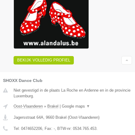
BEKIJK VOLLEDIG PROFIEL
SHOXX Dance Club
Niet gevestigd in de plaats La Roche en Ardenne en in de provincie
Luxemburg.
Oost-Vlaanderen
»
Brakel
|
Google maps
▼
Jagersstraat 64A
,
9660
Brakel
(
Oost-Vlaanderen
)
Tel:
0474652206
, Fax:
-
, BTW-nr:
0534.765.453.