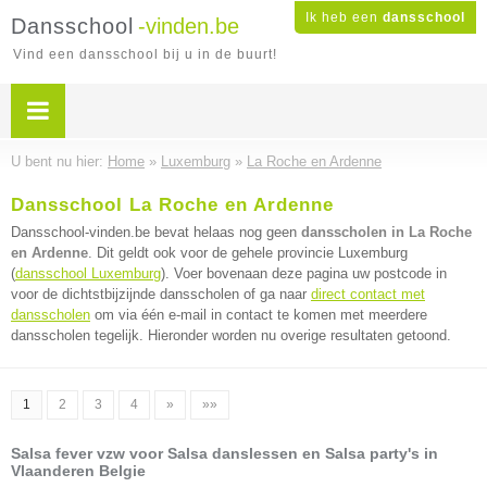
Ik heb een
dansschool
Dansschool
-vinden.be
Vind een dansschool bij u in de buurt!
U bent nu hier:
Home
»
Luxemburg
»
La Roche en Ardenne
Dansschool La Roche en Ardenne
Dansschool-vinden.be bevat helaas nog geen
dansscholen in La Roche
en Ardenne
. Dit geldt ook voor de gehele provincie Luxemburg
(
dansschool Luxemburg
). Voer bovenaan deze pagina uw postcode in
voor de dichtstbijzijnde dansscholen of ga naar
direct contact met
dansscholen
om via één e-mail in contact te komen met meerdere
dansscholen tegelijk. Hieronder worden nu overige resultaten getoond.
1
2
3
4
»
»»
Salsa fever vzw voor Salsa danslessen en Salsa party's in
Vlaanderen Belgie