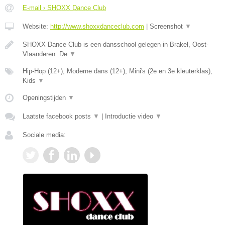
E-mail › SHOXX Dance Club
Website:
http://www.shoxxdanceclub.com
|
Screenshot
▼
SHOXX Dance Club is een dansschool gelegen in Brakel, Oost-
Vlaanderen. De
▼
Hip-Hop (12+), Moderne dans (12+), Mini's (2e en 3e kleuterklas),
Kids
▼
Openingstijden
▼
Laatste facebook posts
▼
|
Introductie video
▼
Sociale media: