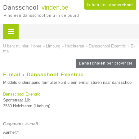
Ik heb een
dansschool
Dansschool
-vinden.be
Vind een dansschool bij u in de buurt!
U bent nu hier:
Home
»
Limburg
»
Helchteren
»
Dansschool Exentric
»
E-
mail
Dansscholen
per provincie
E-mail › Dansschool Exentric
Middels onderstaand formulier kunt u een e-mail sturen naar dansschool:
Dansschool Exentric
Sportstraat 11b
3530 Helchteren (Limburg)
Gegevens e-mail
Aanhef:*