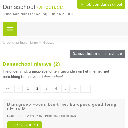
Ik heb een
dansschool
Dansschool
-vinden.be
Vind een dansschool bij u in de buurt!
U bent nu hier:
Home
»
Nieuws
Dansscholen
per provincie
Dansschool nieuws (2)
Hieronder vindt u nieuwsberichten, gevonden op het internet met
betrekking tot het woord
dansschool
.
««
«
1
2
3
4
5
»
»»
Dansgroep Focus keert met Europees goud terug
uit Italië
Datum:
14-07-2026 23:57
| Bron:
Maarkelsnieuws
LEES VERDER