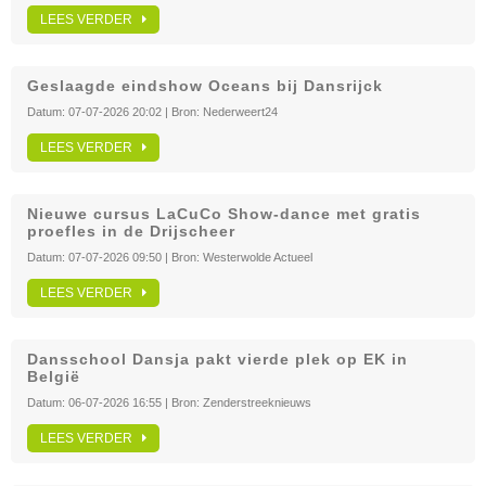
LEES VERDER
Geslaagde eindshow Oceans bij Dansrijck
Datum:
07-07-2026 20:02
| Bron:
Nederweert24
LEES VERDER
Nieuwe cursus LaCuCo Show-dance met gratis
proefles in de Drijscheer
Datum:
07-07-2026 09:50
| Bron:
Westerwolde Actueel
LEES VERDER
Dansschool Dansja pakt vierde plek op EK in
België
Datum:
06-07-2026 16:55
| Bron:
Zenderstreeknieuws
LEES VERDER