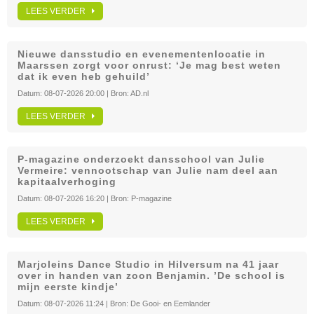
LEES VERDER
Nieuwe dansstudio en evenementenlocatie in
Maarssen zorgt voor onrust: ‘Je mag best weten
dat ik even heb gehuild’
Datum:
08-07-2026 20:00
| Bron:
AD.nl
LEES VERDER
P-magazine onderzoekt dansschool van Julie
Vermeire: vennootschap van Julie nam deel aan
kapitaalverhoging
Datum:
08-07-2026 16:20
| Bron:
P-magazine
LEES VERDER
Marjoleins Dance Studio in Hilversum na 41 jaar
over in handen van zoon Benjamin. ’De school is
mijn eerste kindje’
Datum:
08-07-2026 11:24
| Bron:
De Gooi- en Eemlander