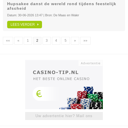
Hupsakee danst de wereld rond tijdens feestelijk
afscheid
Datum:
30-06-2026 13:47
| Bron:
De Maas en Waler
LEES VERDER
««
«
1
2
3
4
5
»
»»
Uw advertentie hier? Mail ons