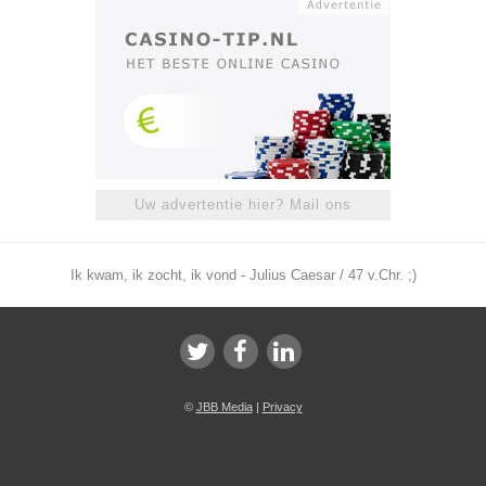
Uw advertentie hier? Mail ons
Ik kwam, ik zocht, ik vond - Julius Caesar / 47 v.Chr. ;)
©
JBB Media
|
Privacy