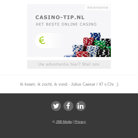
Uw advertentie hier? Mail ons
Ik kwam, ik zocht, ik vond - Julius Caesar / 47 v.Chr. ;)
©
JBB Media
|
Privacy