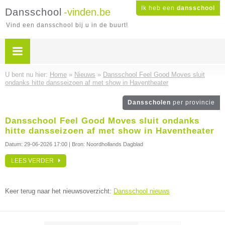
Ik heb een
dansschool
Dansschool
-vinden.be
Vind een dansschool bij u in de buurt!
U bent nu hier:
Home
»
Nieuws
»
Dansschool Feel Good Moves sluit
ondanks hitte dansseizoen af met show in Haventheater
Dansscholen
per provincie
Dansschool Feel Good Moves sluit ondanks
hitte dansseizoen af met show in Haventheater
Datum:
29-06-2026 17:00
| Bron: Noordhollands Dagblad
LEES VERDER
Keer terug naar het nieuwsoverzicht:
Dansschool nieuws