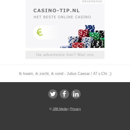
Uw advertentie hier? Mail ons
Ik kwam, ik zocht, ik vond - Julius Caesar / 47 v.Chr. ;)
©
JBB Media
|
Privacy