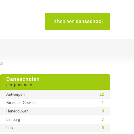
Ik heb een
dansschool
to
Dansscholen
per provincie
Antwerpen
12
Brussels-Gewest
1
Henegouwen
0
Limburg
7
Luik
0