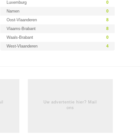
Luxemburg
0
Namen
0
Oost-Vlaanderen
8
Vlaams-Brabant
8
Waals-Brabant
0
West-Vlaanderen
4
il
Uw advertentie hier? Mail
ons