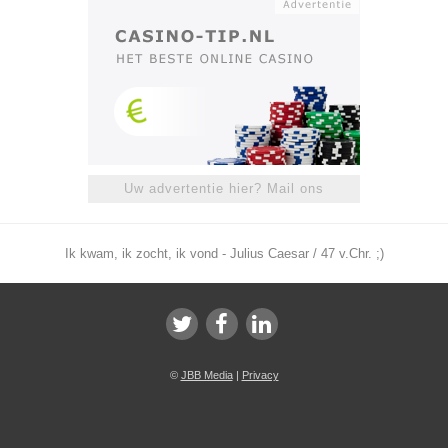
Uw advertentie hier? Mail ons
Ik kwam, ik zocht, ik vond - Julius Caesar / 47 v.Chr. ;)
©
JBB Media
|
Privacy