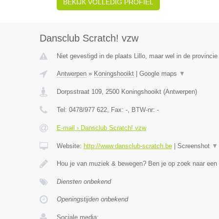
BEKIJK VOLLEDIG PROFIEL
Dansclub Scratch! vzw
Niet gevestigd in de plaats Lillo, maar wel in de provinci
Antwerpen
»
Koningshooikt
|
Google maps
▼
Dorpsstraat 109
,
2500
Koningshooikt
(
Antwerpen
)
Tel:
0478/977 622
, Fax:
-
, BTW-nr:
-
E-mail › Dansclub Scratch! vzw
Website:
http://www.dansclub-scratch.be
|
Screenshot
▼
Hou je van muziek & bewegen? Ben je op zoek naar een
Diensten onbekend
Openingstijden onbekend
Sociale media: