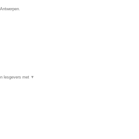
e Antwerpen.
ren lesgevers met
▼