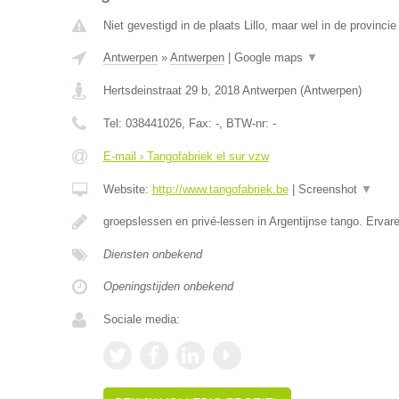
Niet gevestigd in de plaats Lillo, maar wel in de provinci
Antwerpen
»
Antwerpen
|
Google maps
▼
Hertsdeinstraat 29 b
,
2018
Antwerpen
(
Antwerpen
)
Tel:
038441026
, Fax:
-
, BTW-nr:
-
E-mail › Tangofabriek el sur vzw
Website:
http://www.tangofabriek.be
|
Screenshot
▼
groepslessen en privé-lessen in Argentijnse tango. Erva
Diensten onbekend
Openingstijden onbekend
Sociale media: