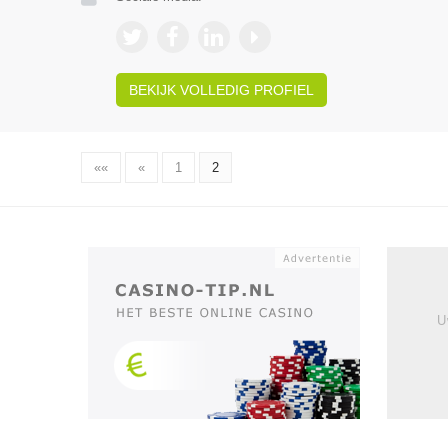
BEKIJK VOLLEDIG PROFIEL
««
«
1
2
U