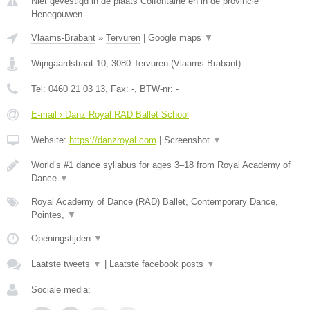
Niet gevestigd in de plaats Colfontaine en in de provincie
Henegouwen.
Vlaams-Brabant
»
Tervuren
|
Google maps
▼
Wijngaardstraat 10
,
3080
Tervuren
(
Vlaams-Brabant
)
Tel:
0460 21 03 13
, Fax:
-
, BTW-nr:
-
E-mail › Danz Royal RAD Ballet School
Website:
https://danzroyal.com
|
Screenshot
▼
World’s #1 dance syllabus for ages 3–18 from Royal Academy of
Dance
▼
Royal Academy of Dance (RAD) Ballet, Contemporary Dance,
Pointes,
▼
Openingstijden
▼
Laatste tweets
▼
|
Laatste facebook posts
▼
Sociale media: