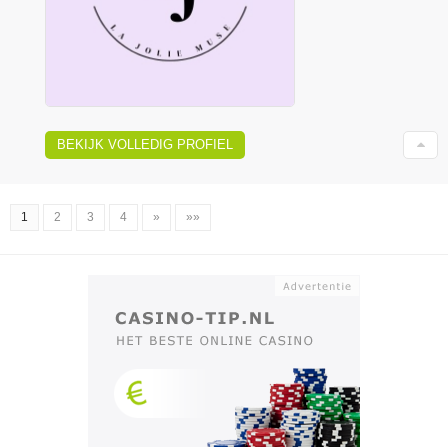
BEKIJK VOLLEDIG PROFIEL
1
2
3
4
»
»»