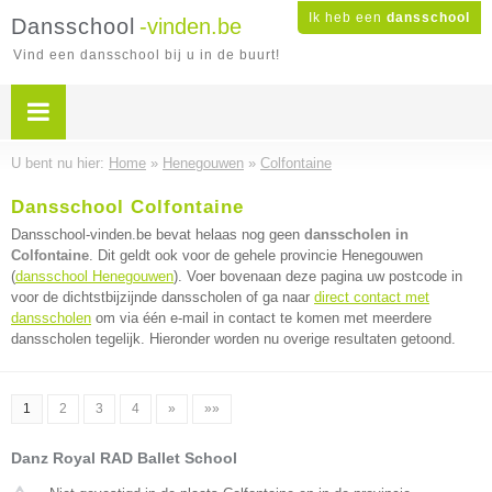
Ik heb een
dansschool
Dansschool
-vinden.be
Vind een dansschool bij u in de buurt!
U bent nu hier:
Home
»
Henegouwen
»
Colfontaine
Dansschool Colfontaine
Dansschool-vinden.be bevat helaas nog geen
dansscholen in
Colfontaine
. Dit geldt ook voor de gehele provincie Henegouwen
(
dansschool Henegouwen
). Voer bovenaan deze pagina uw postcode in
voor de dichtstbijzijnde dansscholen of ga naar
direct contact met
dansscholen
om via één e-mail in contact te komen met meerdere
dansscholen tegelijk. Hieronder worden nu overige resultaten getoond.
1
2
3
4
»
»»
Danz Royal RAD Ballet School