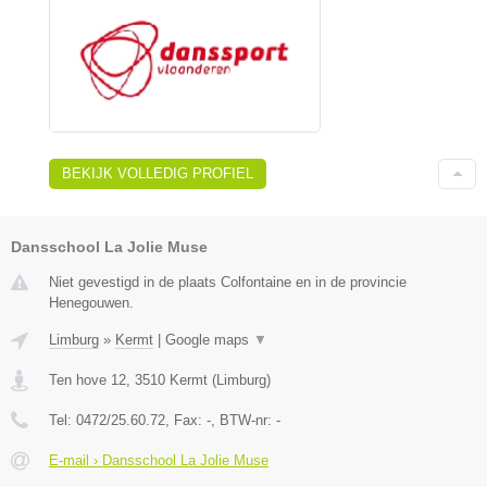
BEKIJK VOLLEDIG PROFIEL
Dansschool La Jolie Muse
Niet gevestigd in de plaats Colfontaine en in de provincie
Henegouwen.
Limburg
»
Kermt
|
Google maps
▼
Ten hove 12
,
3510
Kermt
(
Limburg
)
Tel:
0472/25.60.72
, Fax:
-
, BTW-nr:
-
E-mail › Dansschool La Jolie Muse