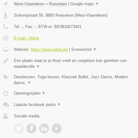
West-Vlaanderen
»
Roeselare
|
Google maps
▼
Stokerijstraat 56
,
8800
Roeselare
(
West-Vlaanderen
)
Tel:
-
, Fax:
-
, BTW-nr:
BE0810673441
E-mail › Ndigo
Website:
https://www.ndigo.be
|
Screenshot
▼
Een plaats waar je je thuis voelt en zorgeloos kan genieten van
waardevolle
▼
Danslessen, Yoga lessen, Klassiek Ballet, Jazz Dance, Modern
dance,
▼
Openingstijden
▼
Laatste facebook posts
▼
Sociale media: