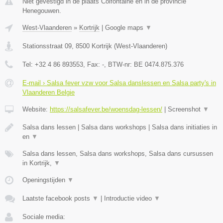
Niet gevestigd in de plaats Colfontaine en in de provincie
Henegouwen.
West-Vlaanderen
»
Kortrijk
|
Google maps
▼
Stationsstraat 09
,
8500
Kortrijk
(
West-Vlaanderen
)
Tel:
+32 4 86 893553
, Fax:
-
, BTW-nr:
BE 0474.875.376
E-mail › Salsa fever vzw voor Salsa danslessen en Salsa party's in
Vlaanderen Belgie
Website:
https://salsafever.be/woensdag-lessen/
|
Screenshot
▼
Salsa dans lessen | Salsa dans workshops | Salsa dans initiaties in
en
▼
Salsa dans lessen, Salsa dans workshops, Salsa dans cursussen
in Kortrijk,
▼
Openingstijden
▼
Laatste facebook posts
▼
|
Introductie video
▼
Sociale media: