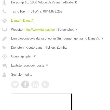
De pomp 18
,
1800
Vilvoorde
(
Vlaams-Brabant
)
Tel:
-
, Fax:
-
, BTW-nr:
0644.879.259
E-mail › DansaY
Website:
http://www.dansay.be
|
Screenshot
▼
Een gloednieuwe dansschool in Grimbergen genaamd DansaY.
▼
Diensten: Kleuterdans, HipHop, Zumba
Openingstijden
▼
Laatste facebook posts
▼
Sociale media: