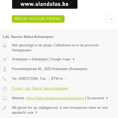
BEKIJK VOLLEDIG PROFIEL
L&L Dance Salsa Antwerpen
Niet gevestigd in de plaats Colfontaine en in de provincie
Henegouwen.
Antwerpen
»
Antwerpen
|
Google maps
▼
Pierenbergstraat 65
,
2020
Antwerpen
(
Antwerpen
)
Tel:
0495/273384
, Fax:
-
, BTW-nr:
-
E-mail › L&L Dance Salsa Antwerpen
Website:
https://www.dedansschoolvantstad.be
|
Screenshot
▼
Wij geven les op vrijdagavond, in een ontspannen sfeer en met
aandacht voor
▼