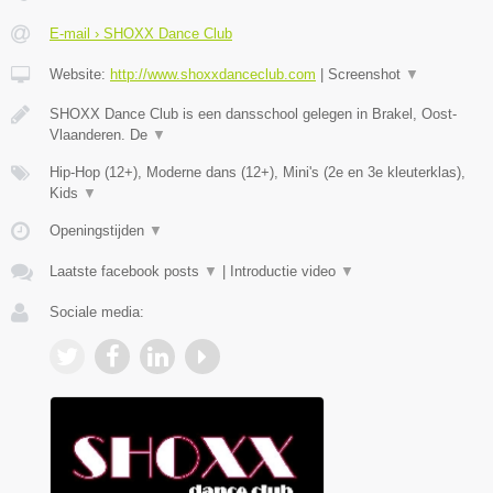
E-mail › SHOXX Dance Club
Website:
http://www.shoxxdanceclub.com
|
Screenshot
▼
SHOXX Dance Club is een dansschool gelegen in Brakel, Oost-
Vlaanderen. De
▼
Hip-Hop (12+), Moderne dans (12+), Mini's (2e en 3e kleuterklas),
Kids
▼
Openingstijden
▼
Laatste facebook posts
▼
|
Introductie video
▼
Sociale media: