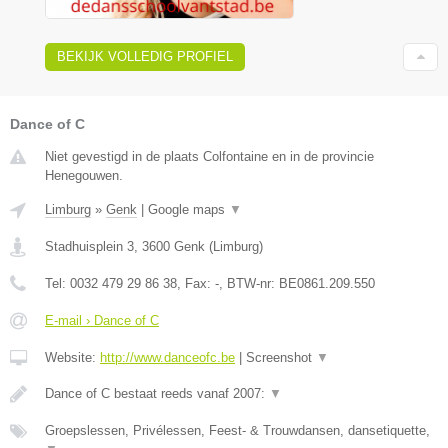
BEKIJK VOLLEDIG PROFIEL
Dance of C
Niet gevestigd in de plaats Colfontaine en in de provincie
Henegouwen.
Limburg
»
Genk
|
Google maps
▼
Stadhuisplein 3
,
3600
Genk
(
Limburg
)
Tel:
0032 479 29 86 38
, Fax:
-
, BTW-nr:
BE0861.209.550
E-mail › Dance of C
Website:
http://www.danceofc.be
|
Screenshot
▼
Dance of C bestaat reeds vanaf 2007:
▼
Groepslessen, Privélessen, Feest- & Trouwdansen, dansetiquette,