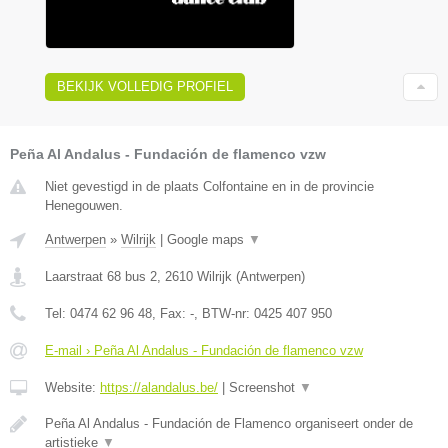
BEKIJK VOLLEDIG PROFIEL
Peña Al Andalus - Fundación de flamenco vzw
Niet gevestigd in de plaats Colfontaine en in de provincie
Henegouwen.
Antwerpen
»
Wilrijk
|
Google maps
▼
Laarstraat 68 bus 2
,
2610
Wilrijk
(
Antwerpen
)
Tel:
0474 62 96 48
, Fax:
-
, BTW-nr:
0425 407 950
E-mail › Peña Al Andalus - Fundación de flamenco vzw
Website:
https://alandalus.be/
|
Screenshot
▼
Peña Al Andalus - Fundación de Flamenco organiseert onder de
artistieke
▼