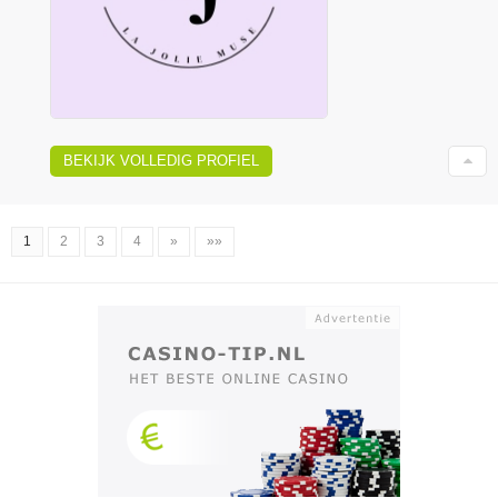
BEKIJK VOLLEDIG PROFIEL
1
2
3
4
»
»»