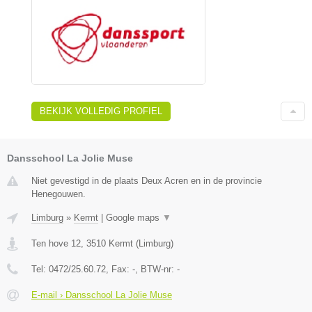
BEKIJK VOLLEDIG PROFIEL
Dansschool La Jolie Muse
Niet gevestigd in de plaats Deux Acren en in de provincie
Henegouwen.
Limburg
»
Kermt
|
Google maps
▼
Ten hove 12
,
3510
Kermt
(
Limburg
)
Tel:
0472/25.60.72
, Fax:
-
, BTW-nr:
-
E-mail › Dansschool La Jolie Muse