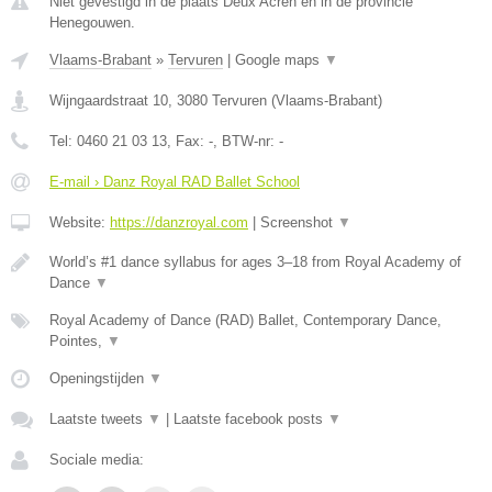
Niet gevestigd in de plaats Deux Acren en in de provincie
Henegouwen.
Vlaams-Brabant
»
Tervuren
|
Google maps
▼
Wijngaardstraat 10
,
3080
Tervuren
(
Vlaams-Brabant
)
Tel:
0460 21 03 13
, Fax:
-
, BTW-nr:
-
E-mail › Danz Royal RAD Ballet School
Website:
https://danzroyal.com
|
Screenshot
▼
World’s #1 dance syllabus for ages 3–18 from Royal Academy of
Dance
▼
Royal Academy of Dance (RAD) Ballet, Contemporary Dance,
Pointes,
▼
Openingstijden
▼
Laatste tweets
▼
|
Laatste facebook posts
▼
Sociale media: