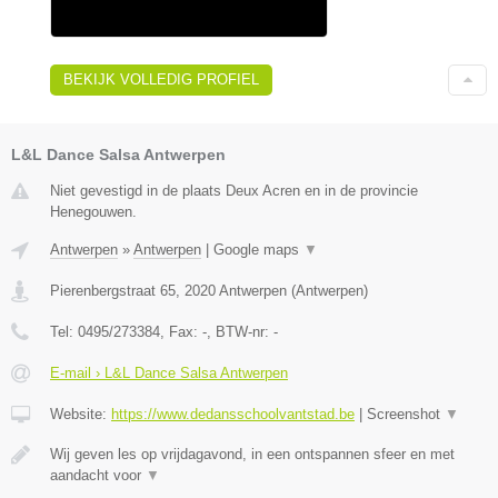
BEKIJK VOLLEDIG PROFIEL
L&L Dance Salsa Antwerpen
Niet gevestigd in de plaats Deux Acren en in de provincie
Henegouwen.
Antwerpen
»
Antwerpen
|
Google maps
▼
Pierenbergstraat 65
,
2020
Antwerpen
(
Antwerpen
)
Tel:
0495/273384
, Fax:
-
, BTW-nr:
-
E-mail › L&L Dance Salsa Antwerpen
Website:
https://www.dedansschoolvantstad.be
|
Screenshot
▼
Wij geven les op vrijdagavond, in een ontspannen sfeer en met
aandacht voor
▼