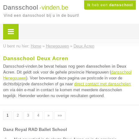
Ik heb een
dansschool
Dansschool
-vinden.be
Vind een dansschool bij u in de buurt!
U bent nu hier:
Home
»
Henegouwen
»
Deux Acren
Dansschool Deux Acren
Dansschool-vinden.be bevat helaas nog geen
dansscholen in Deux
Acren
. Dit geldt ook voor de gehele provincie Henegouwen (
dansschool
Henegouwen
). Voer bovenaan deze pagina uw postcode in voor de
dichtstbijzijnde dansscholen of ga naar
direct contact met dansscholen
om via één e-mail in contact te komen met meerdere dansscholen
tegelijk. Hieronder worden nu overige resultaten getoond.
1
2
3
4
»
»»
Danz Royal RAD Ballet School