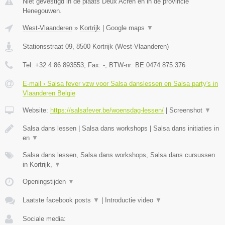
Niet gevestigd in de plaats Deux Acren en in de provincie
Henegouwen.
West-Vlaanderen
»
Kortrijk
|
Google maps
▼
Stationsstraat 09
,
8500
Kortrijk
(
West-Vlaanderen
)
Tel:
+32 4 86 893553
, Fax:
-
, BTW-nr:
BE 0474.875.376
E-mail › Salsa fever vzw voor Salsa danslessen en Salsa party's in
Vlaanderen Belgie
Website:
https://salsafever.be/woensdag-lessen/
|
Screenshot
▼
Salsa dans lessen | Salsa dans workshops | Salsa dans initiaties in
en
▼
Salsa dans lessen, Salsa dans workshops, Salsa dans cursussen
in Kortrijk,
▼
Openingstijden
▼
Laatste facebook posts
▼
|
Introductie video
▼
Sociale media: