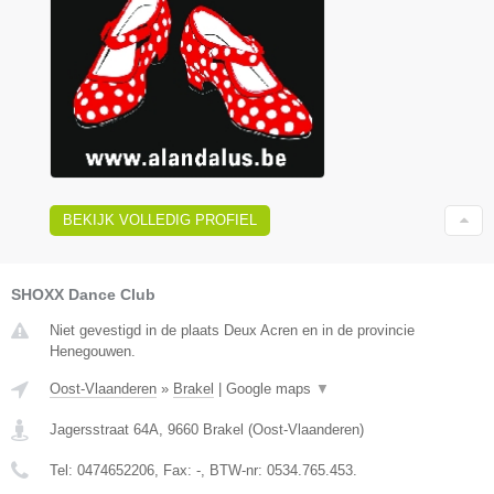
BEKIJK VOLLEDIG PROFIEL
SHOXX Dance Club
Niet gevestigd in de plaats Deux Acren en in de provincie
Henegouwen.
Oost-Vlaanderen
»
Brakel
|
Google maps
▼
Jagersstraat 64A
,
9660
Brakel
(
Oost-Vlaanderen
)
Tel:
0474652206
, Fax:
-
, BTW-nr:
0534.765.453.