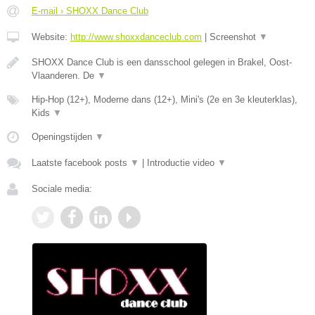
E-mail › SHOXX Dance Club
Website:
http://www.shoxxdanceclub.com
|
Screenshot
▼
SHOXX Dance Club is een dansschool gelegen in Brakel, Oost-
Vlaanderen. De
▼
Hip-Hop (12+), Moderne dans (12+), Mini's (2e en 3e kleuterklas),
Kids
▼
Openingstijden
▼
Laatste facebook posts
▼
|
Introductie video
▼
Sociale media: