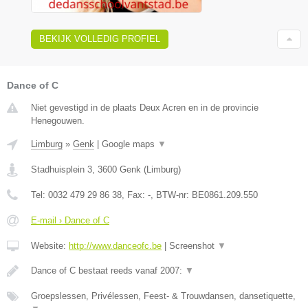
BEKIJK VOLLEDIG PROFIEL
Dance of C
Niet gevestigd in de plaats Deux Acren en in de provincie
Henegouwen.
Limburg
»
Genk
|
Google maps
▼
Stadhuisplein 3
,
3600
Genk
(
Limburg
)
Tel:
0032 479 29 86 38
, Fax:
-
, BTW-nr:
BE0861.209.550
E-mail › Dance of C
Website:
http://www.danceofc.be
|
Screenshot
▼
Dance of C bestaat reeds vanaf 2007:
▼
Groepslessen, Privélessen, Feest- & Trouwdansen, dansetiquette,