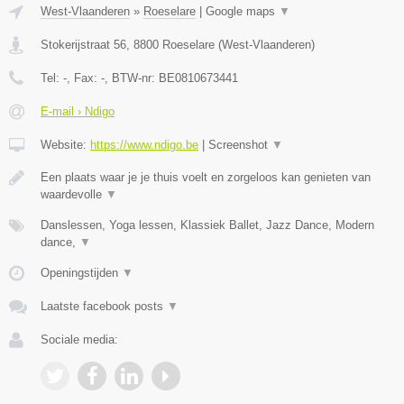
West-Vlaanderen
»
Roeselare
|
Google maps
▼
Stokerijstraat 56
,
8800
Roeselare
(
West-Vlaanderen
)
Tel:
-
, Fax:
-
, BTW-nr:
BE0810673441
E-mail › Ndigo
Website:
https://www.ndigo.be
|
Screenshot
▼
Een plaats waar je je thuis voelt en zorgeloos kan genieten van
waardevolle
▼
Danslessen, Yoga lessen, Klassiek Ballet, Jazz Dance, Modern
dance,
▼
Openingstijden
▼
Laatste facebook posts
▼
Sociale media: