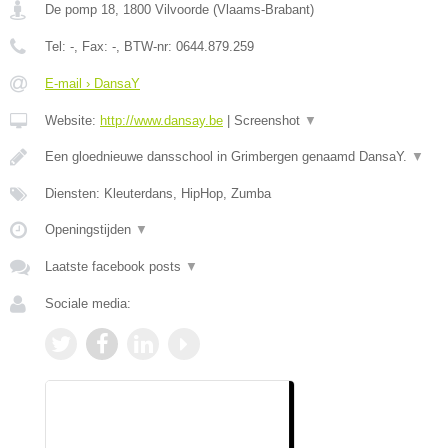
De pomp 18
,
1800
Vilvoorde
(
Vlaams-Brabant
)
Tel:
-
, Fax:
-
, BTW-nr:
0644.879.259
E-mail › DansaY
Website:
http://www.dansay.be
|
Screenshot
▼
Een gloednieuwe dansschool in Grimbergen genaamd DansaY.
▼
Diensten: Kleuterdans, HipHop, Zumba
Openingstijden
▼
Laatste facebook posts
▼
Sociale media: