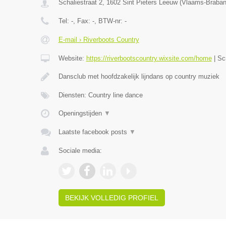
Schaliestraat 2
,
1602
Sint Pieters Leeuw
(
Vlaams-Braban
Tel:
-
, Fax:
-
, BTW-nr:
-
E-mail › Riverboots Country
Website:
https://riverbootscountry.wixsite.com/home
|
Sc
Dansclub met hoofdzakelijk lijndans op country muziek
Diensten: Country line dance
Openingstijden
▼
Laatste facebook posts
▼
Sociale media:
BEKIJK VOLLEDIG PROFIEL