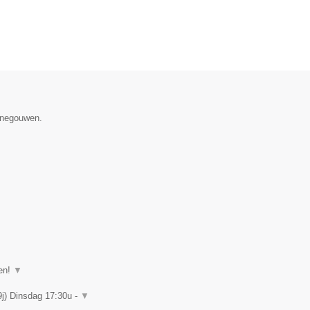
Henegouwen.
nen!
▼
9j) Dinsdag 17:30u -
▼