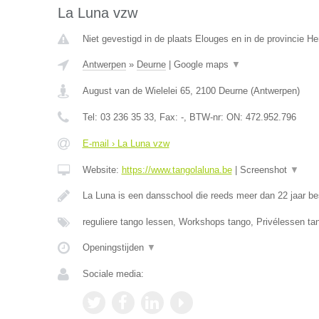
La Luna vzw
Niet gevestigd in de plaats Elouges en in de provincie 
Antwerpen
»
Deurne
|
Google maps
▼
August van de Wielelei 65
,
2100
Deurne
(
Antwerpen
)
Tel:
03 236 35 33
, Fax:
-
, BTW-nr:
ON: 472.952.796
E-mail › La Luna vzw
Website:
https://www.tangolaluna.be
|
Screenshot
▼
La Luna is een dansschool die reeds meer dan 22 jaar be
reguliere tango lessen, Workshops tango, Privélessen ta
Openingstijden
▼
Sociale media: