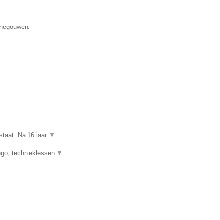
Henegouwen.
staat. Na 16 jaar
▼
ngo, technieklessen
▼