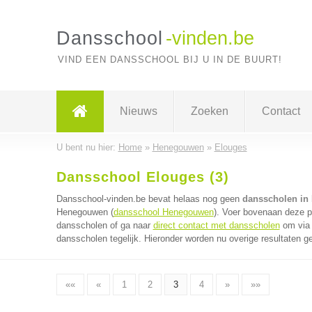
Dansschool
-vinden.be
VIND EEN DANSSCHOOL BIJ U IN DE BUURT!
Nieuws
Zoeken
Contact
U bent nu hier:
Home
»
Henegouwen
»
Elouges
Dansschool Elouges (3)
Dansschool-vinden.be bevat helaas nog geen
dansscholen in
Henegouwen (
dansschool Henegouwen
). Voer bovenaan deze pa
dansscholen of ga naar
direct contact met dansscholen
om via 
dansscholen tegelijk. Hieronder worden nu overige resultaten g
««
«
1
2
3
4
»
»»