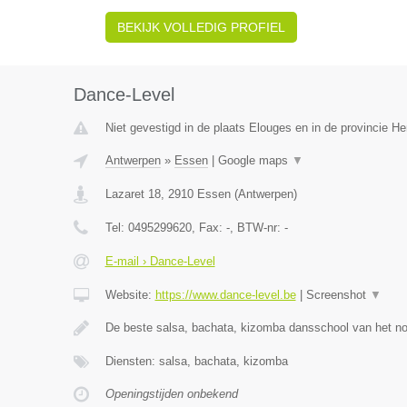
BEKIJK VOLLEDIG PROFIEL
Dance-Level
Niet gevestigd in de plaats Elouges en in de provincie 
Antwerpen
»
Essen
|
Google maps
▼
Lazaret 18
,
2910
Essen
(
Antwerpen
)
Tel:
0495299620
, Fax:
-
, BTW-nr:
-
E-mail › Dance-Level
Website:
https://www.dance-level.be
|
Screenshot
▼
De beste salsa, bachata, kizomba dansschool van het n
Diensten: salsa, bachata, kizomba
Openingstijden onbekend