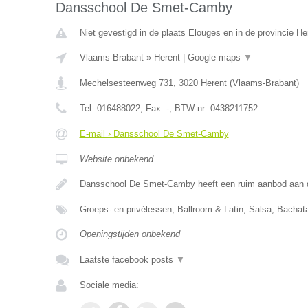
Dansschool De Smet-Camby
Niet gevestigd in de plaats Elouges en in de provincie 
Vlaams-Brabant
»
Herent
|
Google maps
▼
Mechelsesteenweg 731
,
3020
Herent
(
Vlaams-Brabant
)
Tel:
016488022
, Fax:
-
, BTW-nr:
0438211752
E-mail › Dansschool De Smet-Camby
Website onbekend
Dansschool De Smet-Camby heeft een ruim aanbod aan 
Groeps- en privélessen, Ballroom & Latin, Salsa, Bachat
Openingstijden onbekend
Laatste facebook posts
▼
Sociale media: