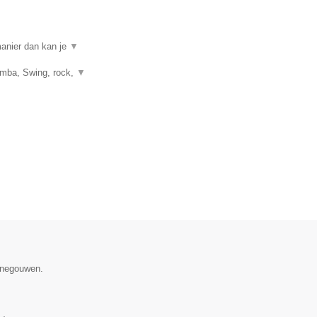
manier dan kan je
▼
umba, Swing, rock,
▼
Henegouwen.