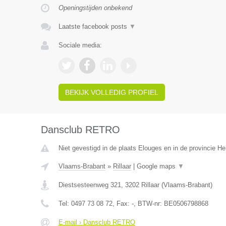
Openingstijden onbekend
Laatste facebook posts
▼
Sociale media:
BEKIJK VOLLEDIG PROFIEL
Dansclub RETRO
Niet gevestigd in de plaats Elouges en in de provincie 
Vlaams-Brabant
»
Rillaar
|
Google maps
▼
Diestsesteenweg 321
,
3202
Rillaar
(
Vlaams-Brabant
)
Tel:
0497 73 08 72
, Fax:
-
, BTW-nr:
BE0506798868
E-mail › Dansclub RETRO