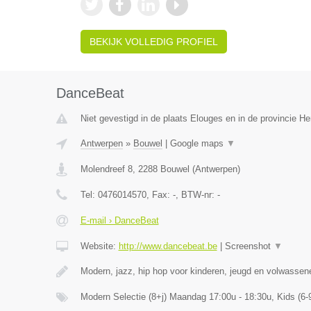
BEKIJK VOLLEDIG PROFIEL
DanceBeat
Niet gevestigd in de plaats Elouges en in de provincie 
Antwerpen
»
Bouwel
|
Google maps
▼
Molendreef 8
,
2288
Bouwel
(
Antwerpen
)
Tel:
0476014570
, Fax:
-
, BTW-nr:
-
E-mail › DanceBeat
Website:
http://www.dancebeat.be
|
Screenshot
▼
Modern, jazz, hip hop voor kinderen, jeugd en volwasse
Modern Selectie (8+j) Maandag 17:00u - 18:30u, Kids (6-