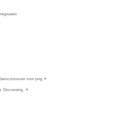
Henegouwen.
danscursussen voor jong
▼
a, Discoswing,
▼