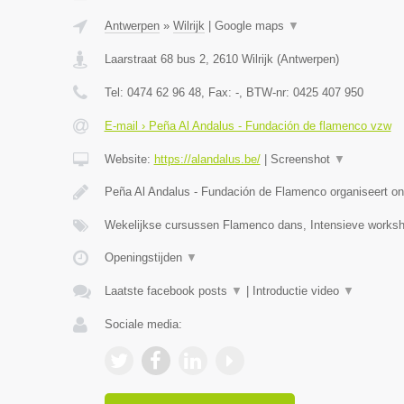
Antwerpen
»
Wilrijk
|
Google maps
▼
Laarstraat 68 bus 2
,
2610
Wilrijk
(
Antwerpen
)
Tel:
0474 62 96 48
, Fax:
-
, BTW-nr:
0425 407 950
E-mail › Peña Al Andalus - Fundación de flamenco vzw
Website:
https://alandalus.be/
|
Screenshot
▼
Peña Al Andalus - Fundación de Flamenco organiseert ond
Wekelijkse cursussen Flamenco dans, Intensieve work
Openingstijden
▼
Laatste facebook posts
▼
|
Introductie video
▼
Sociale media: