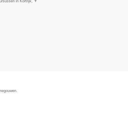
rsussen in Kortrijk,
▼
Henegouwen.