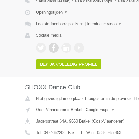
Salsa dans lessen, Salsa dans workshops, Salsa dans cu
Openingstijden
▼
Laatste facebook posts
▼
|
Introductie video
▼
Sociale media:
BEKIJK VOLLEDIG PROFIEL
SHOXX Dance Club
Niet gevestigd in de plaats Elouges en in de provincie 
Oost-Vlaanderen
»
Brakel
|
Google maps
▼
Jagersstraat 64A
,
9660
Brakel
(
Oost-Vlaanderen
)
Tel:
0474652206
, Fax:
-
, BTW-nr:
0534.765.453.