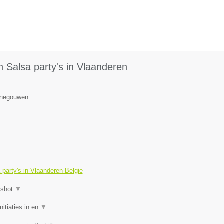
 Salsa party's in Vlaanderen
Henegouwen.
party's in Vlaanderen Belgie
nshot
▼
itiaties in en
▼