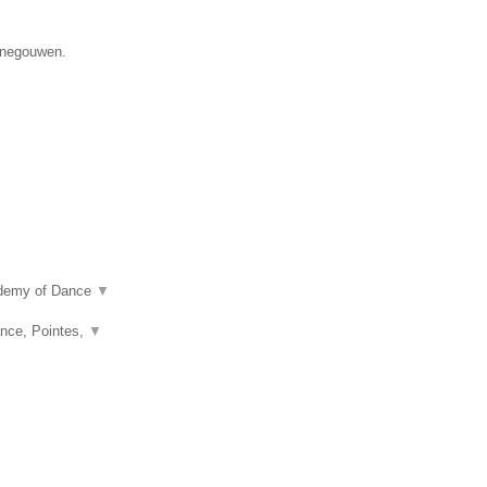
Henegouwen.
ademy of Dance
▼
nce, Pointes,
▼