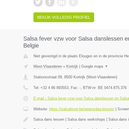
BEKIJK VOLLEDIG PROFIEL
Salsa fever vzw voor Salsa danslessen en
Belgie
Niet gevestigd in de plaats Elouges en in de provincie 
West-Vlaanderen
»
Kortrijk
|
Google maps
▼
Stationsstraat 09
,
8500
Kortrijk
(
West-Vlaanderen
)
Tel:
+32 4 86 893553
, Fax:
-
, BTW-nr:
BE 0474.875.376
E-mail › Salsa fever vzw voor Salsa danslessen en Salsa 
Website:
https://salsafever.be/woensdag-lessen/
|
Scree
Salsa dans lessen | Salsa dans workshops | Salsa dans in