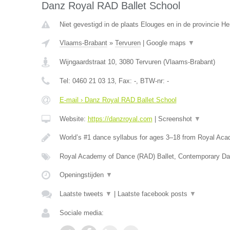
Danz Royal RAD Ballet School
Niet gevestigd in de plaats Elouges en in de provincie 
Vlaams-Brabant
»
Tervuren
|
Google maps
▼
Wijngaardstraat 10
,
3080
Tervuren
(
Vlaams-Brabant
)
Tel:
0460 21 03 13
, Fax:
-
, BTW-nr:
-
E-mail › Danz Royal RAD Ballet School
Website:
https://danzroyal.com
|
Screenshot
▼
World’s #1 dance syllabus for ages 3–18 from Royal Ac
Royal Academy of Dance (RAD) Ballet, Contemporary Da
Openingstijden
▼
Laatste tweets
▼
|
Laatste facebook posts
▼
Sociale media: