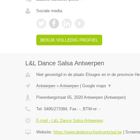
Sociale media:
BEKIJK VOLLEDIG PROFIEL
L&L Dance Salsa Antwerpen
Niet gevestigd in de plaats Elouges en in de provincie 
Antwerpen
»
Antwerpen
|
Google maps
▼
Pierenbergstraat 65
,
2020
Antwerpen
(
Antwerpen
)
Tel:
0495/273384
, Fax:
-
, BTW-nr:
-
E-mail › L&L Dance Salsa Antwerpen
Website:
https://www.dedansschoolvantstad.be
|
Screen