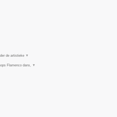
er de artistieke
▼
shops Flamenco dans,
▼