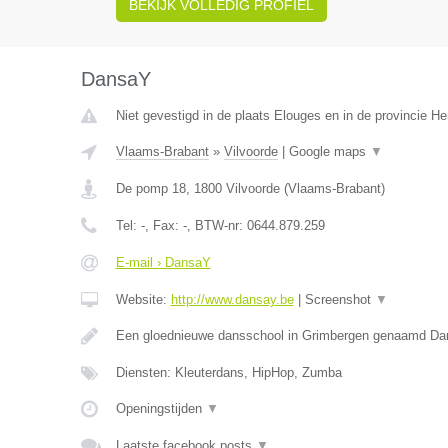
BEKIJK VOLLEDIG PROFIEL
DansaY
Niet gevestigd in de plaats Elouges en in de provincie 
Vlaams-Brabant
»
Vilvoorde
|
Google maps
▼
De pomp 18
,
1800
Vilvoorde
(
Vlaams-Brabant
)
Tel:
-
, Fax:
-
, BTW-nr:
0644.879.259
E-mail › DansaY
Website:
http://www.dansay.be
|
Screenshot
▼
Een gloednieuwe dansschool in Grimbergen genaamd D
Diensten: Kleuterdans, HipHop, Zumba
Openingstijden
▼
Laatste facebook posts
▼