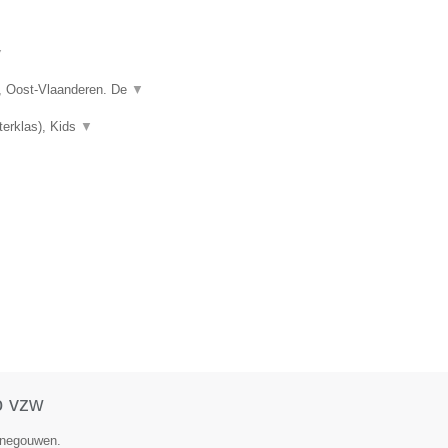
▼
, Oost-Vlaanderen. De
▼
terklas), Kids
▼
o vzw
Henegouwen.