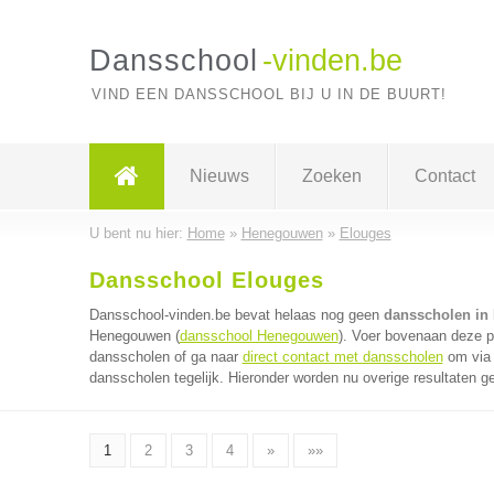
Dansschool
-vinden.be
VIND EEN DANSSCHOOL BIJ U IN DE BUURT!
Nieuws
Zoeken
Contact
U bent nu hier:
Home
»
Henegouwen
»
Elouges
Dansschool Elouges
Dansschool-vinden.be bevat helaas nog geen
dansscholen in
Henegouwen (
dansschool Henegouwen
). Voer bovenaan deze pa
dansscholen of ga naar
direct contact met dansscholen
om via 
dansscholen tegelijk. Hieronder worden nu overige resultaten g
1
2
3
4
»
»»